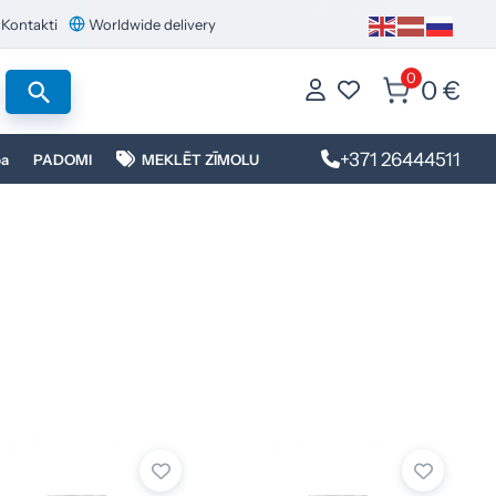
Kontakti
Worldwide delivery
0
0 €
+371 26444511
ba
PADOMI
MEKLĒT ZĪMOLU