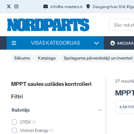
info@a-masters.lv
Daugavgrīvas 104, Rīg
VISAS KATEGORIJAS
AKCIJAS
Sākums
Katalogs
Sprieguma pārveidotāji un invertori
27 rezultā
MPPT saules uzlādes kontrolieri
MPPT 
Filtri
KĀRTOT
Ražotājs
CTEK
(1)
Victron Energy
(1)