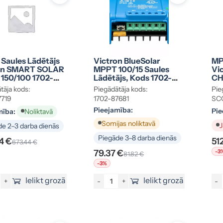
Saules Lādētājs
Victron BlueSolar
MP
on SMART SOLAR
MPPT 100/15 Saules
Vi
150/100 1702-
Lādētājs, Kods 1702-
CH
87681
CO
tāja kods:
Piegādātāja kods:
Pie
10
7719
1702-87681
SC
Pieejamība:
Pie
mība:
Noliktavā
Somijas noliktavā
J
e 2–3 darba dienās
Piegāde 3–8 darba dienās
4 €
51
673.44 €
79.37 €
-3
81.82 €
-3%
Ielikt grozā
Ielikt grozā
+
-
+
-