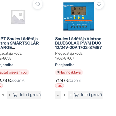
PT Saules Lādētājs
Saules Lādētājs Victron
ctron SMARTSOLAR
BLUESOLAR PWM DUO
ARGE
12/24V-20A 1702-87667
NTROLLER MPPT
gādātāja kods:
Piegādātāja kods:
0/30 1702-8658
2-8658
1702-87667
ejamība:
Pieejamība:
autāt pieejamību
Nav noliktavā
2.73 €
71.97 €
322.40 €
74.20 €
%
-3%
Ielikt grozā
Ielikt grozā
+
-
+