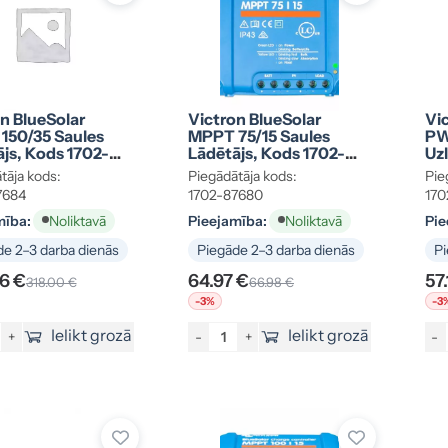
n BlueSolar
Victron BlueSolar
Vi
150/35 Saules
MPPT 75/15 Saules
PW
js, Kods 1702-
Lādētājs, Kods 1702-
Uzl
4
87680
12
tāja kods:
Piegādātāja kods:
Pie
87
7684
1702-87680
170
mība:
Pieejamība:
Pie
Noliktavā
Noliktavā
e 2–3 darba dienās
Piegāde 2–3 darba dienās
Pi
6 €
64.97 €
57
318.00 €
66.98 €
-3%
-3
Ielikt grozā
Ielikt grozā
+
-
+
-