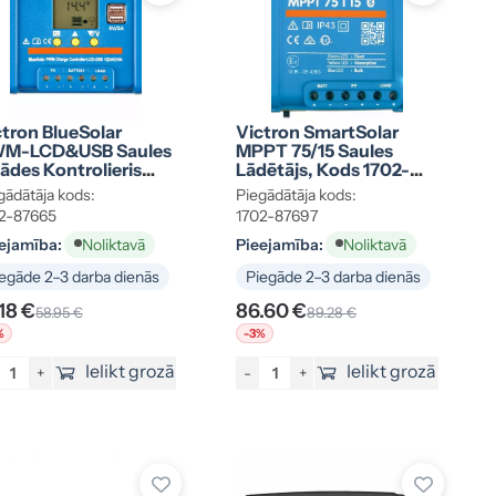
ctron BlueSolar
Victron SmartSolar
M-LCD&USB Saules
MPPT 75/15 Saules
ādes Kontrolieris
Lādētājs, Kods 1702-
/24V-10A, Kods 1702-
87697
gādātāja kods:
Piegādātāja kods:
665
2-87665
1702-87697
ejamība:
Pieejamība:
Noliktavā
Noliktavā
egāde 2–3 darba dienās
Piegāde 2–3 darba dienās
.18 €
86.60 €
58.95 €
89.28 €
%
-3%
Ielikt grozā
Ielikt grozā
+
-
+