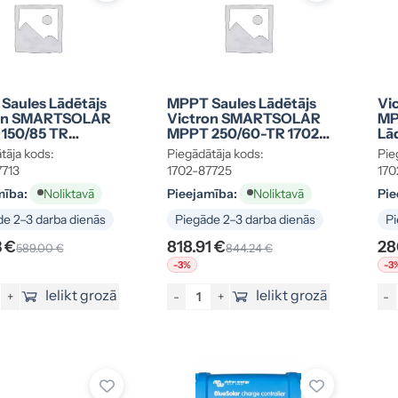
Saules Lādētājs
MPPT Saules Lādētājs
Vi
on SMARTSOLAR
Victron SMARTSOLAR
MP
150/85 TR
MPPT 250/60-TR 1702-
Lā
N 1702-87713
87725
87
tāja kods:
Piegādātāja kods:
Pie
7713
1702-87725
170
mība:
Pieejamība:
Pie
Noliktavā
Noliktavā
e 2–3 darba dienās
Piegāde 2–3 darba dienās
Pi
3 €
818.91 €
28
589.00 €
844.24 €
-3%
-3
Ielikt grozā
Ielikt grozā
+
-
+
-