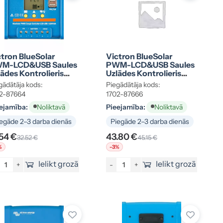
ctron BlueSolar
Victron BlueSolar
M-LCD&USB Saules
PWM-LCD&USB Saules
ādes Kontrolieris
Uzlādes Kontrolieris
/24V-5A, Kods 1702-
12/24V-20A, Kods 1702-
gādātāja kods:
Piegādātāja kods:
664
87666
2-87664
1702-87666
ejamība:
Pieejamība:
Noliktavā
Noliktavā
egāde 2–3 darba dienās
Piegāde 2–3 darba dienās
.54 €
43.80 €
32.52 €
45.15 €
%
-3%
Ielikt grozā
Ielikt grozā
+
-
+