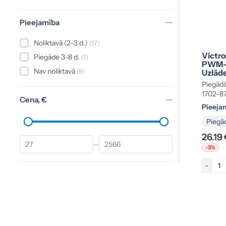
Pieejamība
Noliktavā (2–3 d.)
(17)
Victro
Piegāde 3–8 d.
(1)
PWM-L
Nav noliktavā
(9)
Uzlāde
12/24V
Piegādā
87658
1702-8
Cena, €
Pieeja
Piegād
26.19
–
-3%
-