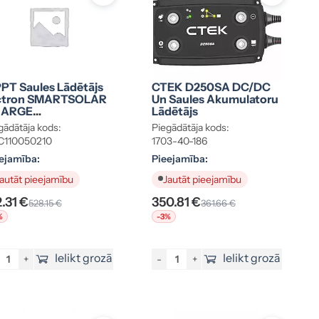
PT Saules Lādētājs
CTEK D250SA DC/DC
ctron SMARTSOLAR
Un Saules Akumulatoru
ARGE
Lādētājs
NTROLLER MPPT
gādātāja kods:
Piegādātāja kods:
0/50 SCC110050210
C110050210
1703-40-186
ejamība:
Pieejamība:
autāt pieejamību
Jautāt pieejamību
2.31 €
350.81 €
528.15 €
361.66 €
%
-3%
Ielikt grozā
Ielikt grozā
+
-
+