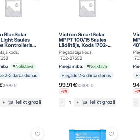
n BlueSolar
Victron SmartSolar
Vi
ight Saules
MPPT 100/15 Saules
MP
s Kontrolieris
Lādētājs, Kods 1702-
48
-10A, Kods 1702-
87698
Ko
tāja kods:
Piegādātāja kods:
Pie
7658
1702-87698
170
mība:
Pieejamība:
Pie
Noliktavā
Noliktavā
e 2–3 darba dienās
Piegāde 2–3 darba dienās
Pi
 €
99.91 €
94
27.00 €
103.00 €
-3%
-3
Ielikt grozā
Ielikt grozā
+
-
+
-