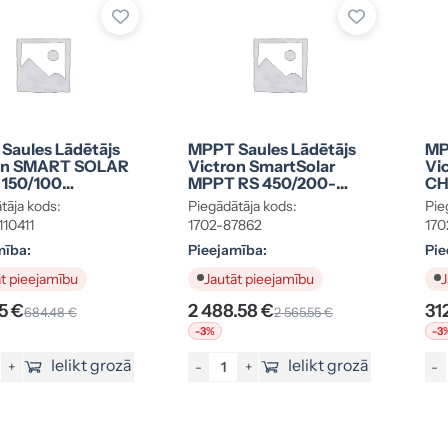
Saules Lādētājs
MPPT Saules Lādētājs
MP
on SMART SOLAR
Victron SmartSolar
Vi
150/100
MPPT RS 450/200-
CH
5110411
MC4 1702-87862
CO
tāja kods:
Piegādātāja kods:
Pie
10
10411
1702-87862
170
mība:
Pieejamība:
Pie
t pieejamību
Jautāt pieejamību
J
5 €
2 488.58 €
31
684.48 €
2 565.55 €
-3%
-3
Ielikt grozā
Ielikt grozā
+
-
+
-