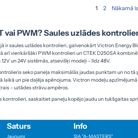
1
2
Nākamā la
 vai PWM? Saules uzlādes kontrolier
jā ir saules uzlādes kontrolieri, galvenokārt Victron Energy B
kā arī vienkāršāki PWM kontrolieri un CTEK D250SA kombinēta
 12V un 24V sistēmās, atsevišķi modeļi – līdz 48V.
trolieris seko paneļa maksimālās jaudas punktam un no tā p
sā laikā un pie daļēja apēnojuma. Victron modeļu apzīmējum
otrais – uzlādes strāvu ampēros.
es kontrolieri, saskaitiet paneļu kopējo jaudu un tukšgaitas sp
Saturs
Info
Jaunumi
SIA "A-MASTERS"