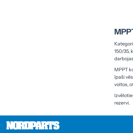
MPPT
Kategori
150/35, 
darbojas
MPPT kon
īpaši vē
voltos, 
Izvēloti
rezervi.