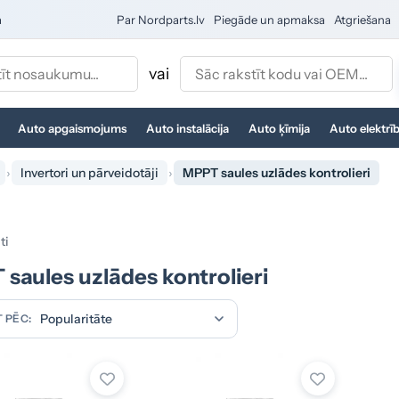
a
Par Nordparts.lv
Piegāde un apmaksa
Atgriešana
vai
Auto apgaismojums
Auto instalācija
Auto ķīmija
Auto elektrī
Invertori un pārveidotāji
MPPT saules uzlādes kontrolieri
ti
saules uzlādes kontrolieri
 PĒC: