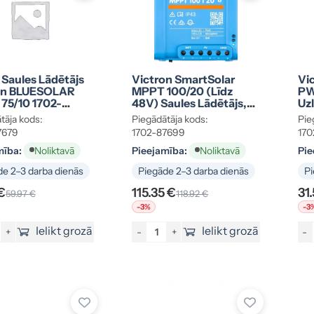
Saules Lādētājs
Victron SmartSolar
Vi
on BLUESOLAR
MPPT 100/20 (līdz
PW
75/10 1702-
48V) Saules Lādētājs,
Uzl
Kods 1702-87699
12
tāja kods:
Piegādātāja kods:
Pie
87
7679
1702-87699
170
mība:
Pieejamība:
Pie
Noliktavā
Noliktavā
e 2–3 darba dienās
Piegāde 2–3 darba dienās
Pi
€
115.35 €
31
59.97 €
118.92 €
-3%
-3
Ielikt grozā
Ielikt grozā
+
-
+
-