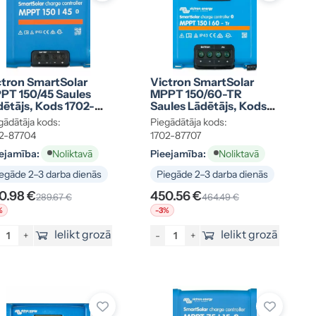
ctron SmartSolar
Victron SmartSolar
PT 150/45 Saules
MPPT 150/60-TR
dētājs, Kods 1702-
Saules Lādētājs, Kods
704
1702-87707
gādātāja kods:
Piegādātāja kods:
2-87704
1702-87707
ejamība:
Pieejamība:
Noliktavā
Noliktavā
egāde 2–3 darba dienās
Piegāde 2–3 darba dienās
0.98 €
450.56 €
289.67 €
464.49 €
%
-3%
Ielikt grozā
Ielikt grozā
+
-
+