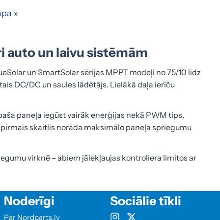
pa »
i auto un laivu sistēmām
lueSolar un SmartSolar sērijas MPPT modeļi no 75/10 līdz
is DC/DC un saules lādētājs. Lielākā daļa ierīču
aša paneļa iegūst vairāk enerģijas nekā PWM tips,
ā pirmais skaitlis norāda maksimālo paneļa spriegumu
riegumu virknē – abiem jāiekļaujas kontroliera limitos ar
Noderīgi
Sociālie tīkli
Par Nordparts.lv