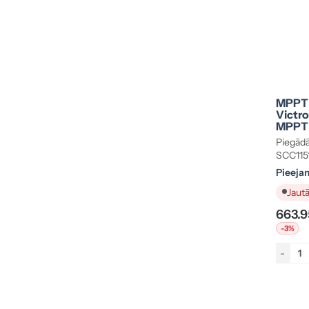
MPPT 
Victr
MPPT 
SCC11
Piegādā
SCC1151
Pieeja
Jautā
663.9
-3%
-