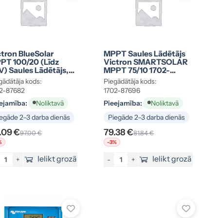
ctron BlueSolar
MPPT Saules Lādētājs
PT 100/20 (līdz
Victron SMARTSOLAR
V) Saules Lādētājs,
MPPT 75/10 1702-
ds 1702-87682
87696
gādātāja kods:
Piegādātāja kods:
2-87682
1702-87696
ejamība:
Pieejamība:
Noliktavā
Noliktavā
egāde 2–3 darba dienās
Piegāde 2–3 darba dienās
.09 €
79.38 €
97.00 €
81.84 €
%
-3%
Ielikt grozā
Ielikt grozā
+
-
+