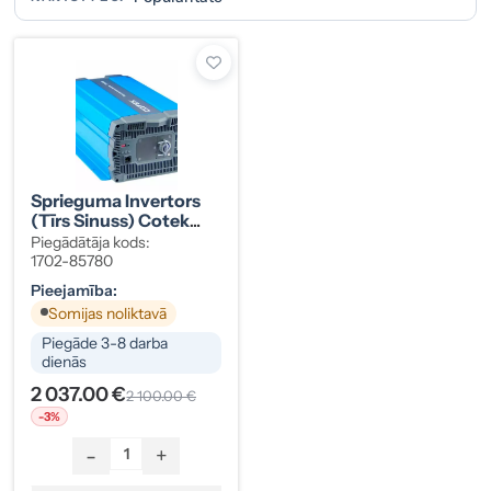
Sprieguma Invertors
(tīrs Sinuss) Cotek
48V 3000W
Piegādātāja kods:
1702-85780
Pieejamība:
Somijas noliktavā
Piegāde 3-8 darba
dienās
2 037.00 €
2 100.00 €
-3%
-
+