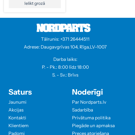
Ielikt grozā
Tālrunis: +371 26444511
Adrese: Daugavgrīvas 104, Rīga,LV-1007
Darba laiks:
P. - Pk.: 8:00 līdz 18:00
S. - Sv.: Brīvs
Saturs
Noderīgi
Jaunumi
Par Nordparts.lv
Akcijas
Sadarbība
Kontakti
Privātuma politika
Klientiem
Piegāde un apmaksa
Padomi
Preces atgriešana