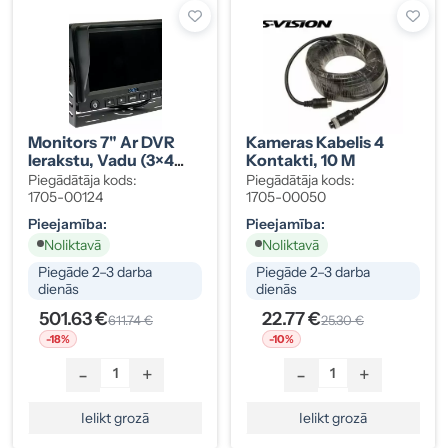
Monitors 7" Ar DVR
Kameras Kabelis 4
Ierakstu, Vadu (3×4
Kontakti, 10 M
KL.)
Piegādātāja kods:
Piegādātāja kods:
1705-00124
1705-00050
Pieejamība:
Pieejamība:
Noliktavā
Noliktavā
Piegāde 2–3 darba
Piegāde 2–3 darba
dienās
dienās
501.63 €
22.77 €
611.74 €
25.30 €
-18%
-10%
-
+
-
+
Ielikt grozā
Ielikt grozā