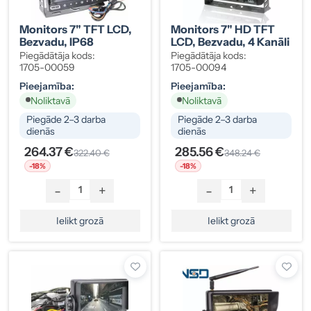
Monitors 7" TFT LCD,
Monitors 7" HD TFT
Bezvadu, IP68
LCD, Bezvadu, 4 Kanāli
Piegādātāja kods:
Piegādātāja kods:
1705-00059
1705-00094
Pieejamība:
Pieejamība:
Noliktavā
Noliktavā
Piegāde 2–3 darba
Piegāde 2–3 darba
dienās
dienās
264.37 €
285.56 €
322.40 €
348.24 €
-18%
-18%
-
+
-
+
Ielikt grozā
Ielikt grozā