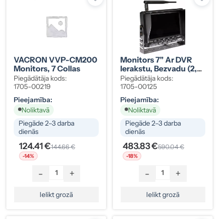
VACRON VVP-CM200
Monitors 7" Ar DVR
Monitors, 7 Collas
Ierakstu, Bezvadu (2,4
GHz)
Piegādātāja kods:
Piegādātāja kods:
1705-00219
1705-00125
Pieejamība:
Pieejamība:
Noliktavā
Noliktavā
Piegāde 2–3 darba
Piegāde 2–3 darba
dienās
dienās
124.41 €
483.83 €
144.66 €
590.04 €
-14%
-18%
-
+
-
+
Ielikt grozā
Ielikt grozā