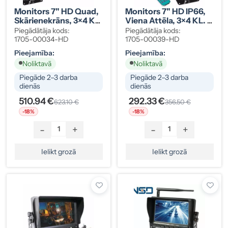
Monitors 7" HD Quad,
Monitors 7" HD IP66,
Skārienekrāns, 3×4 KL.
Viena Attēla, 3×4 KL. +
+ 1×5 KL.
1×5 KL.
Piegādātāja kods:
Piegādātāja kods:
1705-00034-HD
1705-00039-HD
Pieejamība:
Pieejamība:
Noliktavā
Noliktavā
Piegāde 2–3 darba
Piegāde 2–3 darba
dienās
dienās
510.94 €
292.33 €
623.10 €
356.50 €
-18%
-18%
-
+
-
+
Ielikt grozā
Ielikt grozā