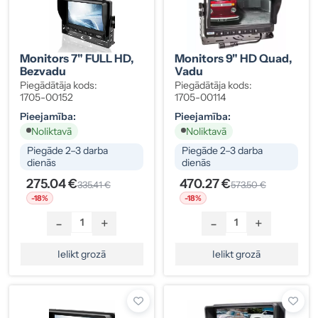
Monitors 7" FULL HD,
Monitors 9" HD Quad,
Bezvadu
Vadu
Piegādātāja kods:
Piegādātāja kods:
1705-00152
1705-00114
Pieejamība:
Pieejamība:
Noliktavā
Noliktavā
Piegāde 2–3 darba
Piegāde 2–3 darba
dienās
dienās
275.04 €
470.27 €
335.41 €
573.50 €
-18%
-18%
-
+
-
+
Ielikt grozā
Ielikt grozā