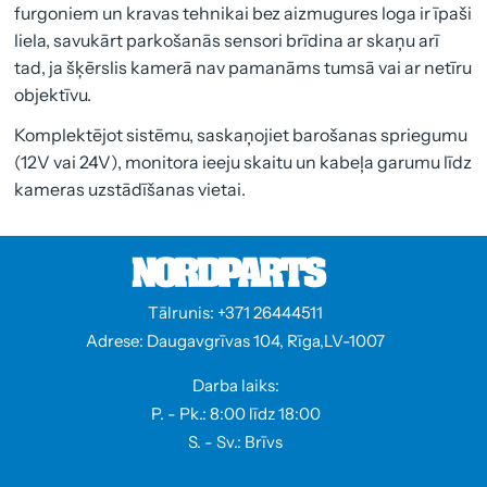
furgoniem un kravas tehnikai bez aizmugures loga ir īpaši
liela, savukārt parkošanās sensori brīdina ar skaņu arī
tad, ja šķērslis kamerā nav pamanāms tumsā vai ar netīru
objektīvu.
Komplektējot sistēmu, saskaņojiet barošanas spriegumu
(12V vai 24V), monitora ieeju skaitu un kabeļa garumu līdz
kameras uzstādīšanas vietai.
Tālrunis: +371 26444511
Adrese: Daugavgrīvas 104, Rīga,LV-1007
Darba laiks:
P. - Pk.: 8:00 līdz 18:00
S. - Sv.: Brīvs