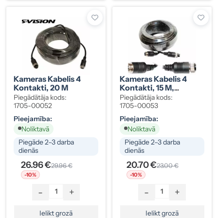
Kameras Kabelis 4
Kameras Kabelis 4
Kontakti, 20 M
Kontakti, 15 M,
Tēviņa–Mātītes
Piegādātāja kods:
Piegādātāja kods:
1705-00052
1705-00053
Pieejamība:
Pieejamība:
Noliktavā
Noliktavā
Piegāde 2–3 darba
Piegāde 2–3 darba
dienās
dienās
26.96 €
20.70 €
29.96 €
23.00 €
-10%
-10%
-
+
-
+
Ielikt grozā
Ielikt grozā