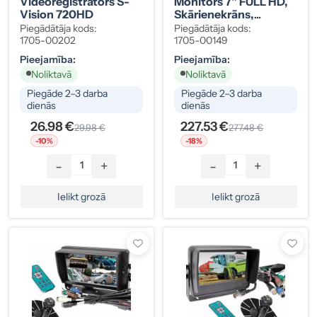
Videoreģistrators S-
Monitors 7" FULL HD,
Vision 720HD
Skārienekrāns,
Atpakaļskata
Piegādātāja kods:
Piegādātāja kods:
Spogulim
1705-00202
1705-00149
Pieejamība:
Pieejamība:
Noliktavā
Noliktavā
Piegāde 2–3 darba
Piegāde 2–3 darba
dienās
dienās
26.98 €
227.53 €
29.98 €
277.48 €
-10%
-18%
-
+
-
+
Ielikt grozā
Ielikt grozā