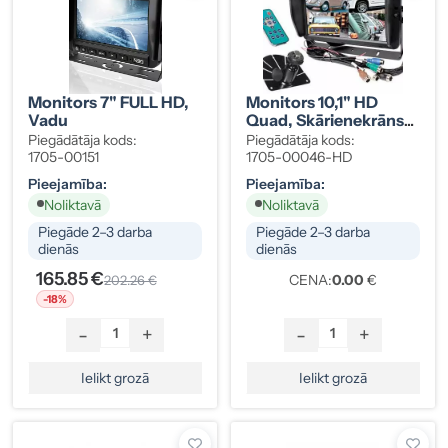
Monitors 7" FULL HD,
Monitors 10,1" HD
Vadu
Quad, Skārienekrāns
(3×4 KL.+1×5 KL.)
Piegādātāja kods:
Piegādātāja kods:
1705-00151
1705-00046-HD
Pieejamība:
Pieejamība:
Noliktavā
Noliktavā
Piegāde 2–3 darba
Piegāde 2–3 darba
dienās
dienās
165.85 €
CENA:
0.00
€
202.26 €
-18%
-
+
-
+
Ielikt grozā
Ielikt grozā