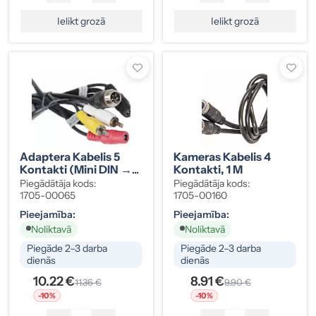
Ielikt grozā
Ielikt grozā
Adaptera Kabelis 5
Kameras Kabelis 4
Kontakti (mini DIN →
Kontakti, 1 M
2× RCA + 2× DC), 1 M
Piegādātāja kods:
Piegādātāja kods:
1705-00065
1705-00160
Pieejamība:
Pieejamība:
Noliktavā
Noliktavā
Piegāde 2–3 darba
Piegāde 2–3 darba
dienās
dienās
10.22 €
8.91 €
11.36 €
9.90 €
-10%
-10%