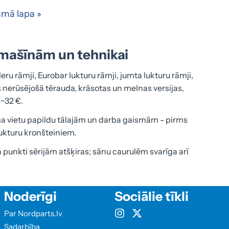
mā lapa »
omašīnām un tehnikai
u rāmji, Eurobar lukturu rāmji, jumta lukturu rāmji,
nerūsējošā tērauda, krāsotas un melnas versijas,
 ~32 €.
juma vietu papildu tālajām un darba gaismām - pirms
lukturu kronšteiniem.
punkti sērijām atšķiras; sānu caurulēm svarīga arī
Noderīgi
Sociālie tīkli
Par Nordparts.lv
Sadarbība