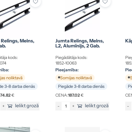
Relings, Melns,
Jumta Relings, Melns,
Kā
ab.
L2, Alumīnijs, 2 Gab.
tāja kods:
Piegādātāja kods:
Pie
074
1852-10063
185
mība:
Pieejamība:
Pie
as noliktavā
Somijas noliktavā
S
e 3–8 darba dienās
Piegāde 3–8 darba dienās
Pi
174.82
€
CENA:
187.02
€
CE
Ielikt grozā
Ielikt grozā
+
-
+
-