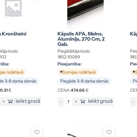
 Kronšteini
Kāpslis APA, Melns,
Kā
Alumīnijs, 270 Cm, 2
Gab.
tāja kods:
Piegādātāja kods:
Pie
102
1852-10099
185
mība:
Pieejamība:
Pie
as noliktavā
Somijas noliktavā
S
e 3–8 darba dienās
Piegāde 3–8 darba dienās
Pi
81.31
€
CENA:
474.66
€
CE
Ielikt grozā
Ielikt grozā
+
-
+
-