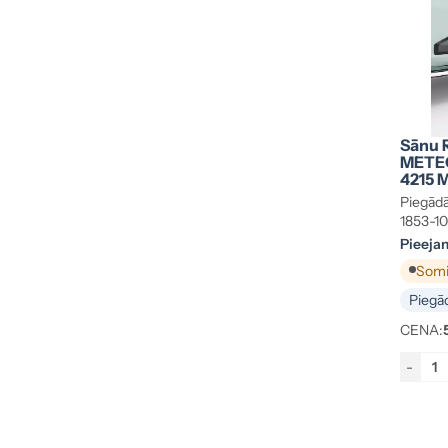
Sānu R
METEC
4215 
Piegādā
1853-1
Pieeja
Somij
Piegād
CENA:
-