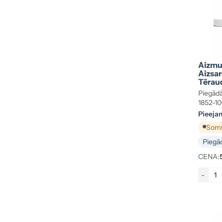
Aizmu
Aizsar
Tēraud
Piegādā
1852-1
Pieeja
Somij
Piegād
CENA:
-