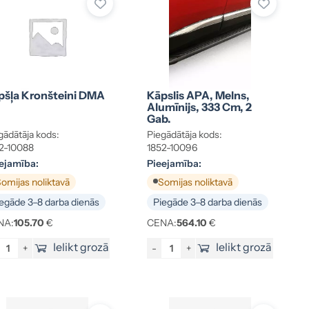
pšļa Kronšteini DMA
Kāpslis APA, Melns,
Alumīnijs, 333 Cm, 2
Gab.
gādātāja kods:
Piegādātāja kods:
2-10088
1852-10096
ejamība:
Pieejamība:
omijas noliktavā
Somijas noliktavā
egāde 3–8 darba dienās
Piegāde 3–8 darba dienās
NA:
105.70
€
CENA:
564.10
€
Ielikt grozā
Ielikt grozā
+
-
+