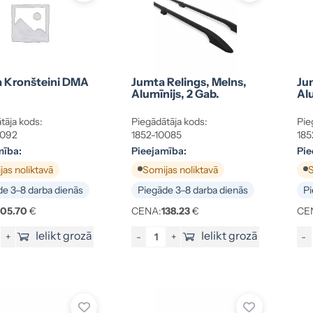
a Kronšteini DMA
Jumta Relings, Melns,
Ju
Alumīnijs, 2 Gab.
Alu
tāja kods:
Piegādātāja kods:
Pie
0092
1852-10085
185
mība:
Pieejamība:
Pie
as noliktavā
Somijas noliktavā
S
e 3–8 darba dienās
Piegāde 3–8 darba dienās
Pi
105.70
€
CENA:
138.23
€
CE
Ielikt grozā
Ielikt grozā
+
-
+
-