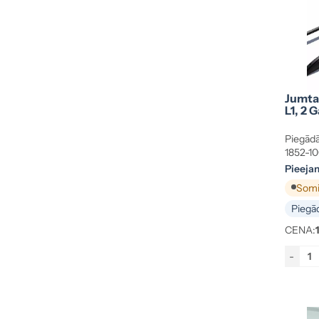
Jumta 
L1, 2 G
Piegādā
1852-10
Pieeja
Somij
Piegād
CENA:
-