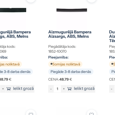
gurējā Bampera
Aizmugurējā Bampera
Du
gs, ABS, Melns
Aizsargs, ABS, Melns
Aiz
Tē
tāja kods:
Piegādātāja kods:
Pie
0069
1852-10070
185
mība:
Pieejamība:
Pie
as noliktavā
Somijas noliktavā
S
e 3–8 darba dienās
Piegāde 3–8 darba dienās
Pi
48.79
€
CENA:
48.79
€
CE
Ielikt grozā
Ielikt grozā
+
-
+
-