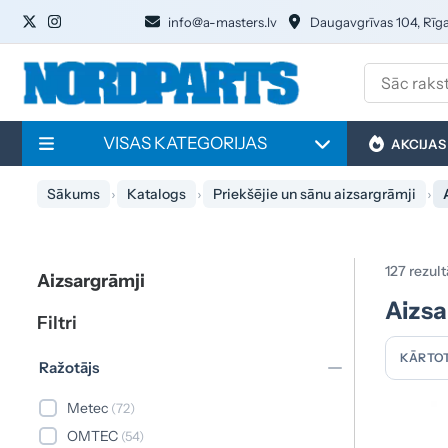
info@a-masters.lv
Daugavgrīvas 104, Rīg
VISAS KATEGORIJAS
AKCIJAS
Sākums
Katalogs
Priekšējie un sānu aizsargrāmji
127 rezult
Aizsargrāmji
Aizsa
Filtri
KĀRTOT
Ražotājs
Metec
(72)
OMTEC
(54)