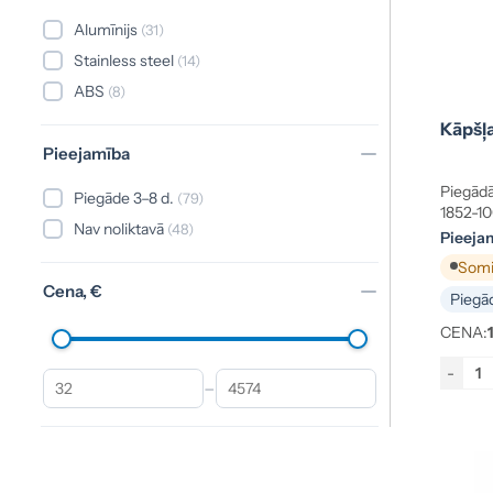
Alumīnijs
(31)
Stainless steel
(14)
ABS
(8)
Kāpšļ
Pieejamība
Piegādā
Piegāde 3–8 d.
(79)
1852-1
Nav noliktavā
(48)
Pieeja
Somij
Cena, €
Piegād
CENA:
-
–