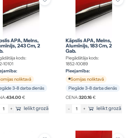
pslis APA, Melns,
Kāpslis APA, Melns,
mīnijs, 243 Cm, 2
Alumīnijs, 183 Cm, 2
b.
Gab.
gādātāja kods:
Piegādātāja kods:
2-10101
1852-10089
ejamība:
Pieejamība:
omijas noliktavā
Somijas noliktavā
egāde 3–8 darba dienās
Piegāde 3–8 darba dienās
NA:
434.00
€
CENA:
320.16
€
Ielikt grozā
Ielikt grozā
+
-
+