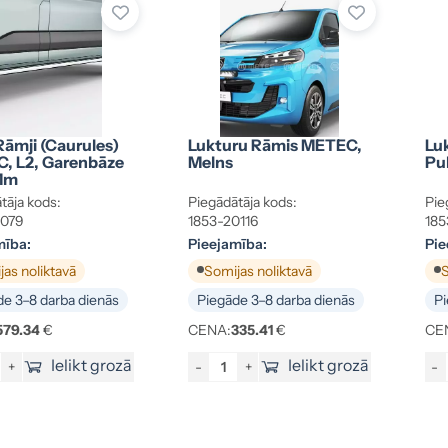
āmji (caurules)
Lukturu Rāmis METEC,
Lu
, L2, Garenbāze
Melns
Pu
Mm
tāja kods:
Piegādātāja kods:
Pie
0079
1853-20116
185
mība:
Pieejamība:
Pie
as noliktavā
Somijas noliktavā
S
e 3–8 darba dienās
Piegāde 3–8 darba dienās
Pi
579.34
€
CENA:
335.41
€
CE
Ielikt grozā
Ielikt grozā
+
-
+
-