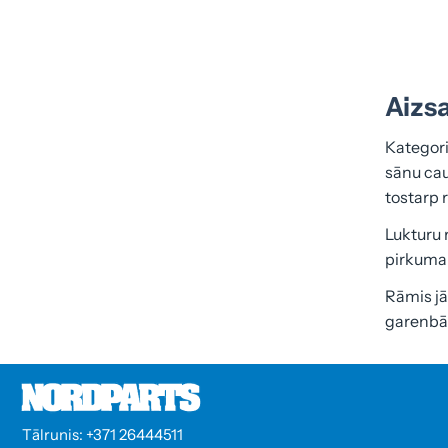
Aizsa
Kategori
sānu cau
tostarp 
Lukturu 
pirkuma 
Rāmis jā
garenbā
Tālrunis: +371 26444511