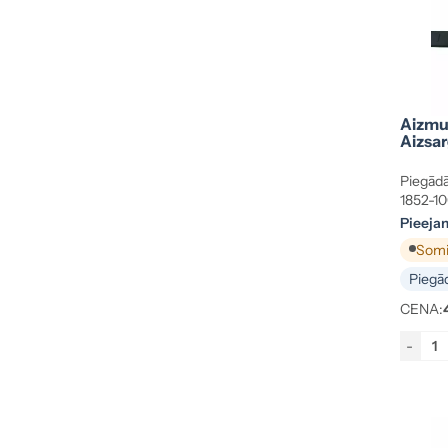
Aizmu
Aizsar
Piegādā
1852-1
Pieeja
Somij
Piegād
CENA:
-