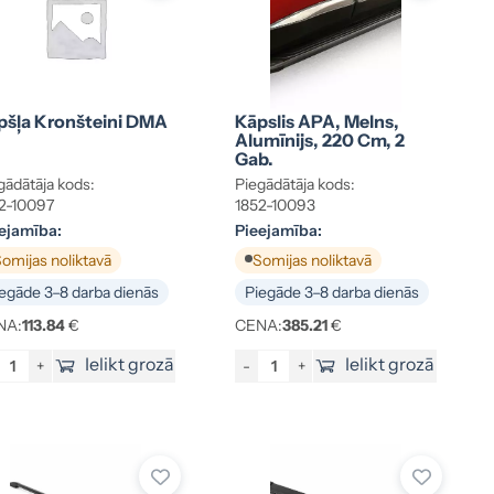
pšļa Kronšteini DMA
Kāpslis APA, Melns,
Alumīnijs, 220 Cm, 2
Gab.
gādātāja kods:
Piegādātāja kods:
2-10097
1852-10093
ejamība:
Pieejamība:
omijas noliktavā
Somijas noliktavā
egāde 3–8 darba dienās
Piegāde 3–8 darba dienās
NA:
113.84
€
CENA:
385.21
€
Ielikt grozā
Ielikt grozā
+
-
+