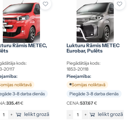
kturu Rāmis METEC,
Lukturu Rāmis METEC
lēts
Eurobar, Pulēts
gādātāja kods:
Piegādātāja kods:
3-20117
1853-20118
ejamība:
Pieejamība:
omijas noliktavā
Somijas noliktavā
egāde 3–8 darba dienās
Piegāde 3–8 darba dienās
NA:
335.41
€
CENA:
537.67
€
Ielikt grozā
Ielikt grozā
+
-
+