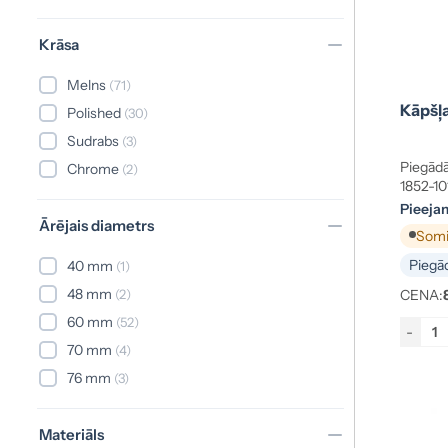
Krāsa
Melns
(71)
Kāpšļa
Polished
(30)
Sudrabs
(3)
Piegādā
Chrome
(2)
1852-10
Pieeja
Ārējais diametrs
Somij
Piegād
40 mm
(1)
48 mm
(2)
CENA:
60 mm
(52)
-
70 mm
(4)
76 mm
(3)
Materiāls