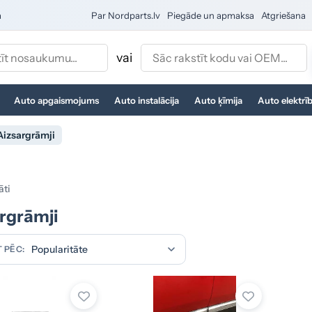
a
Par Nordparts.lv
Piegāde un apmaksa
Atgriešana
vai
Auto apgaismojums
Auto instalācija
Auto ķīmija
Auto elektrī
Aizsargrāmji
āti
rgrāmji
 PĒC: