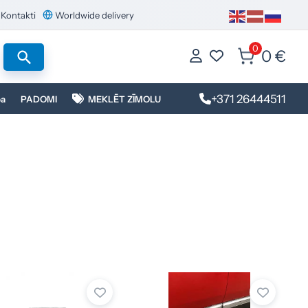
Kontakti
Worldwide delivery
0
0 €
+371 26444511
ba
PADOMI
MEKLĒT ZĪMOLU