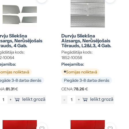
rvju Sliekšņa
Durvju Sliekšņa
sargs, Nerūsējošais
Aizsargs, Nerūsējošais
rauds, 4 Gab.
Tērauds, L2&L3, 4 Gab.
gādātāja kods:
Piegādātāja kods:
2-10064
1852-10058
ejamība:
Pieejamība:
omijas noliktavā
Somijas noliktavā
egāde 3–8 darba dienās
Piegāde 3–8 darba dienās
NA:
81.31
€
CENA:
78.26
€
Ielikt grozā
Ielikt grozā
+
-
+