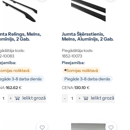
mta Relings, Melns,
Jumta Šķērsstienis,
mīnijs, 2 Gab.
Melns, Alumīnijs, 2 Gab.
gādātāja kods:
Piegādātāja kods:
2-10083
1852-10073
ejamība:
Pieejamība:
omijas noliktavā
Somijas noliktavā
egāde 3–8 darba dienās
Piegāde 3–8 darba dienās
NA:
162.62
€
CENA:
130.10
€
Ielikt grozā
Ielikt grozā
+
-
+