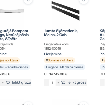
gurējā Bampera
Jumta Šķērsstienis,
Kā
gs, Nerūsējošais
Melns, 2 Gab.
Alu
s, Slīpēts
Ga
tāja kods:
Piegādātāja kods:
Pie
0054
1852-10049
185
mība:
Pieejamība:
Pie
as noliktavā
Somijas noliktavā
S
e 3–8 darba dienās
Piegāde 3–8 darba dienās
Pi
58.95
€
CENA:
142.30
€
CE
Ielikt grozā
Ielikt grozā
+
-
+
-