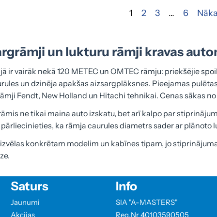
1
2
3
…
6
Nāka
rgrāmji un lukturu rāmji kravas aut
jā ir vairāk nekā 120 METEC un OMTEC rāmju: priekšējie spoiler
rules un dzinēja apakšas aizsargplāksnes. Pieejamas pulētas 
rāmji Fendt, New Holland un Hitachi tehnikai. Cenas sākas no
rāmis ne tikai maina auto izskatu, bet arī kalpo par stiprinā
pārliecinieties, ka rāmja caurules diametrs sader ar plānoto 
izvēlas konkrētam modelim un kabīnes tipam, jo stiprinājuma 
ze.
Saturs
Info
Jaunumi
SIA "A-MASTERS"
Akcijas
Reg.Nr 40103590505