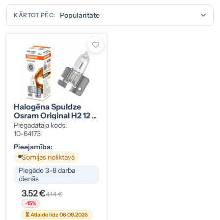
KĀRTOT PĒC:
Halogēna Spuldze
Osram Original H2 12 V
55 W
Piegādātāja kods:
10-64173
Pieejamība:
Somijas noliktavā
Piegāde 3-8 darba
dienās
3.52 €
4.14 €
-15%
⏳ Atlaide līdz 06.09.2026