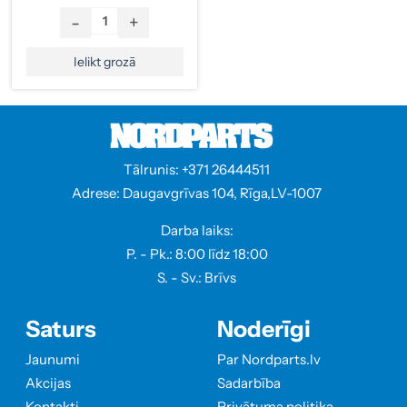
-
+
Ielikt grozā
Tālrunis: +371 26444511
Adrese: Daugavgrīvas 104, Rīga,LV-1007
Darba laiks:
P. - Pk.: 8:00 līdz 18:00
S. - Sv.: Brīvs
Saturs
Noderīgi
Jaunumi
Par Nordparts.lv
Akcijas
Sadarbība
Kontakti
Privātuma politika