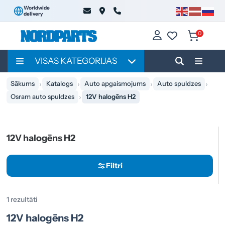
Worldwide
delivery
0
VISAS KATEGORIJAS
Sākums
Katalogs
Auto apgaismojums
Auto spuldzes
Osram auto spuldzes
12V halogēns H2
12V halogēns H2
Filtri
1 rezultāti
12V halogēns H2