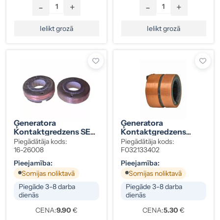
-
+
-
+
Ielikt grozā
Ielikt grozā
Ģeneratora
Ģeneratora
Kontaktgredzens SEV
Kontaktgredzens
N.72 71951703
Bosch 17 / 28 X 25 Mm
Piegādātāja kods:
Piegādātāja kods:
16-26008
F032133402
Pieejamība:
Pieejamība:
Somijas noliktavā
Somijas noliktavā
Piegāde 3-8 darba
Piegāde 3-8 darba
dienās
dienās
CENA:
9.90
€
CENA:
5.30
€