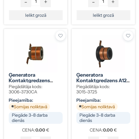
-
+
-
+
Ielikt grozā
Ielikt grozā
Ģeneratora
Ģeneratora
Kontaktgredzens
Kontaktgredzens A127
133924 CS130
17X27MM
Piegādātāja kods:
Piegādātāja kods:
3006-3730CA
3015-3725
Pieejamība:
Pieejamība:
Somijas noliktavā
Somijas noliktavā
Piegāde 3-8 darba
Piegāde 3-8 darba
dienās
dienās
CENA:
0.00
€
CENA:
0.00
€