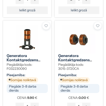
Ielikt grozā
Ielikt grozā
Ģeneratora
Ģeneratora
Kontaktgredzens
Kontaktgredzens
Valeo 9×15 Mm
131817 A115
Piegādātāja kods:
Piegādātāja kods:
F032230090
3015-3720CA
Pieejamība:
Pieejamība:
Somijas noliktavā
Somijas noliktavā
Piegāde 3-8 darba
Piegāde 3-8 darba
dienās
dienās
CENA:
9.90
€
CENA:
0.00
€