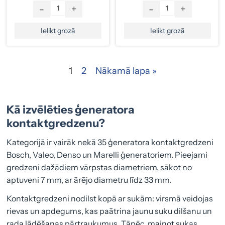
-
+
-
+
Ielikt grozā
Ielikt grozā
1
2
Nākamā lapa »
Kā izvēlēties ģeneratora
kontaktgredzenu?
Kategorijā ir vairāk nekā 35 ģeneratora kontaktgredzeni
Bosch, Valeo, Denso un Marelli ģeneratoriem. Pieejami
gredzeni dažādiem vārpstas diametriem, sākot no
aptuveni 7 mm, ar ārējo diametru līdz 33 mm.
Kontaktgredzeni nodilst kopā ar sukām: virsmā veidojas
rievas un apdegums, kas paātrina jaunu suku dilšanu un
rada lādēšanas pārtraukumus. Tāpēc, mainot sukas,