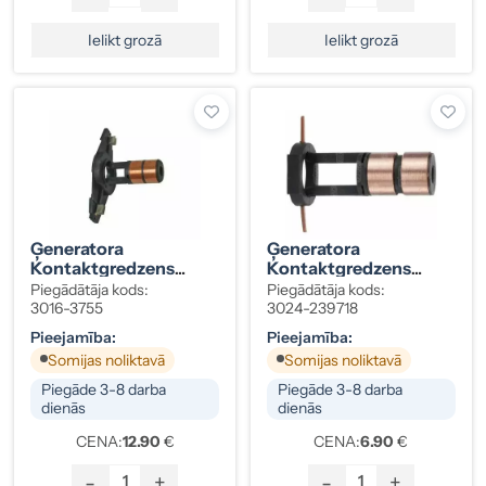
Ielikt grozā
Ielikt grozā
Ģeneratora
Ģeneratora
Kontaktgredzens
Kontaktgredzens
Marelli 138441 7×16 Mm
Denso 14,6×5,95×1,81
Piegādātāja kods:
Piegādātāja kods:
3016-3755
3024-239718
Pieejamība:
Pieejamība:
Somijas noliktavā
Somijas noliktavā
Piegāde 3-8 darba
Piegāde 3-8 darba
dienās
dienās
CENA:
12.90
€
CENA:
6.90
€
-
+
-
+