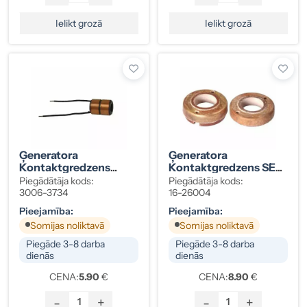
Ielikt grozā
Ielikt grozā
Ģeneratora
Ģeneratora
Kontaktgredzens
Kontaktgredzens SEV
Delco 136682 7,1×15
71951903 19,5
Piegādātāja kods:
Piegādātāja kods:
3006-3734
16-26004
Pieejamība:
Pieejamība:
Somijas noliktavā
Somijas noliktavā
Piegāde 3-8 darba
Piegāde 3-8 darba
dienās
dienās
CENA:
5.90
€
CENA:
8.90
€
-
+
-
+