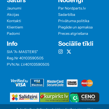
Saturs
Noderīgi
Jaunumi
Par Nordparts.lv
Akcijas
Sadarbība
Kontakti
Privātuma politika
Klientiem
Piegāde un apmaksa
Padomi
Preces atgriešana
Info
Sociālie tīkli
SIA "A-MASTERS"
Reg.Nr 40103590505
PVN.Nr. LV40103590505