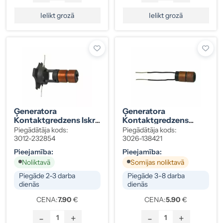
Ielikt grozā
Ielikt grozā
Ģeneratora
Ģeneratora
Kontaktgredzens Iskra
Kontaktgredzens
16.360.628
Valeo A11VI/A13VI
Piegādātāja kods:
Piegādātāja kods:
3012-232854
3026-138421
Pieejamība:
Pieejamība:
Noliktavā
Somijas noliktavā
Piegāde 2-3 darba
Piegāde 3-8 darba
dienās
dienās
CENA:
7.90
€
CENA:
5.90
€
-
+
-
+