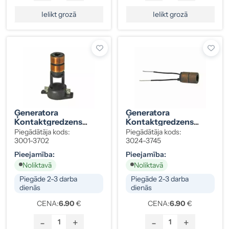
Ielikt grozā
Ielikt grozā
Ģeneratora
Ģeneratora
Kontaktgredzens
Kontaktgredzens
Bosch 135172
Nippon Denso 135173
Piegādātāja kods:
Piegādātāja kods:
3001-3702
3024-3745
Pieejamība:
Pieejamība:
Noliktavā
Noliktavā
Piegāde 2-3 darba
Piegāde 2-3 darba
dienās
dienās
CENA:
6.90
€
CENA:
6.90
€
-
+
-
+