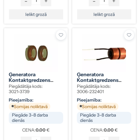
-
+
-
+
Ielikt grozā
Ielikt grozā
Ģeneratora
Ģeneratora
Kontaktgredzens
Kontaktgredzens
18,9X40MM
Delco
Piegādātāja kods:
Piegādātāja kods:
AD230,-237,-244
3021-3739
3006-232401
Pieejamība:
Pieejamība:
Somijas noliktavā
Somijas noliktavā
Piegāde 3-8 darba
Piegāde 3-8 darba
dienās
dienās
CENA:
0.00
€
CENA:
0.00
€