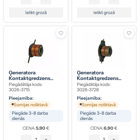
Ielikt grozā
Ielikt grozā
Ģeneratora
Ģeneratora
Kontaktgredzens
Kontaktgredzens
Valeo 15×30 Mm
Valeo 17×30 Mm
Piegādātāja kods:
Piegādātāja kods:
3026-3715
3026-3728
Pieejamība:
Pieejamība:
Somijas noliktavā
Somijas noliktavā
Piegāde 3-8 darba
Piegāde 3-8 darba
dienās
dienās
CENA:
5.90
€
CENA:
6.90
€
-
+
-
+