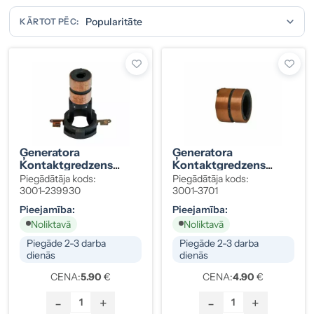
KĀRTOT PĒC:
Ģeneratora
Ģeneratora
Kontaktgredzens
Kontaktgredzens
Bosch 0121715 5,1×13,4-
Bosch 133402 28 Mm
Piegādātāja kods:
Piegādātāja kods:
42,3 Mm
3001-239930
3001-3701
Pieejamība:
Pieejamība:
Noliktavā
Noliktavā
Piegāde 2-3 darba
Piegāde 2-3 darba
dienās
dienās
CENA:
5.90
€
CENA:
4.90
€
-
+
-
+