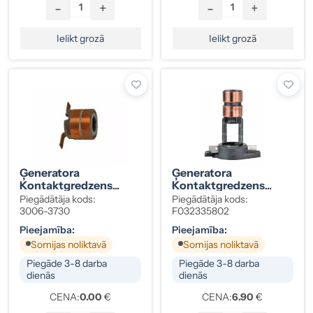
-
+
-
+
Ielikt grozā
Ielikt grozā
Ģeneratora
Ģeneratora
Kontaktgredzens
Kontaktgredzens
44201 13,2X26,4MM
Bosch 03G903273C
Piegādātāja kods:
Piegādātāja kods:
3006-3730
F032335802
Pieejamība:
Pieejamība:
Somijas noliktavā
Somijas noliktavā
Piegāde 3-8 darba
Piegāde 3-8 darba
dienās
dienās
CENA:
0.00
€
CENA:
6.90
€