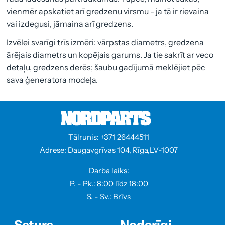
vienmēr apskatiet arī gredzenu virsmu - ja tā ir rievaina
vai izdegusi, jāmaina arī gredzens.
Izvēlei svarīgi trīs izmēri: vārpstas diametrs, gredzena
ārējais diametrs un kopējais garums. Ja tie sakrīt ar veco
detaļu, gredzens derēs; šaubu gadījumā meklējiet pēc
sava ģeneratora modeļa.
Tālrunis: +371 26444511
Adrese: Daugavgrīvas 104, Rīga,LV-1007
Darba laiks:
P. - Pk.: 8:00 līdz 18:00
S. - Sv.: Brīvs