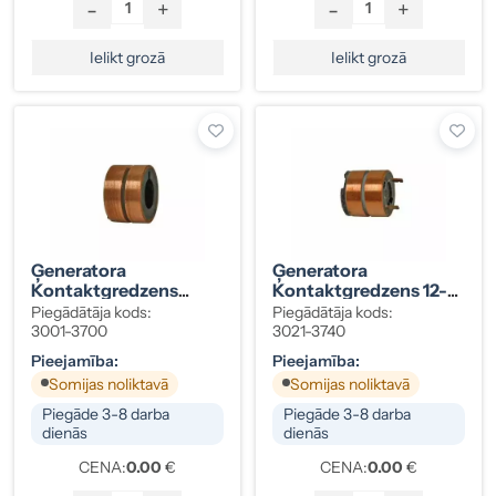
-
+
-
+
Ielikt grozā
Ielikt grozā
Ģeneratora
Ģeneratora
Kontaktgredzens
Kontaktgredzens 12-
32MM GER
22 10
Piegādātāja kods:
Piegādātāja kods:
1124304007
3001-3700
3021-3740
Pieejamība:
Pieejamība:
Somijas noliktavā
Somijas noliktavā
Piegāde 3-8 darba
Piegāde 3-8 darba
dienās
dienās
CENA:
0.00
€
CENA:
0.00
€