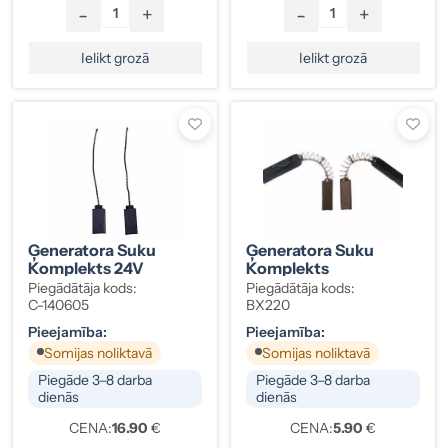
-
+
-
+
Ielikt grozā
Ielikt grozā
Ģeneratora Suku
Ģeneratora Suku
Komplekts 24V
Komplekts
Piegādātāja kods:
Piegādātāja kods:
C-140605
BX220
Pieejamība:
Pieejamība:
Somijas noliktavā
Somijas noliktavā
Piegāde 3–8 darba
Piegāde 3–8 darba
dienās
dienās
CENA:
16.90
€
CENA:
5.90
€