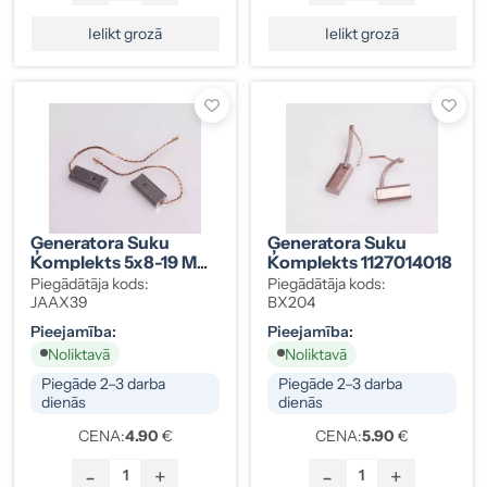
Ielikt grozā
Ielikt grozā
Ģeneratora Suku
Ģeneratora Suku
Komplekts 5x8-19 Mm
Komplekts 1127014018
FN386
Piegādātāja kods:
Piegādātāja kods:
JAAX39
BX204
Pieejamība:
Pieejamība:
Noliktavā
Noliktavā
Piegāde 2–3 darba
Piegāde 2–3 darba
dienās
dienās
CENA:
4.90
€
CENA:
5.90
€
-
+
-
+