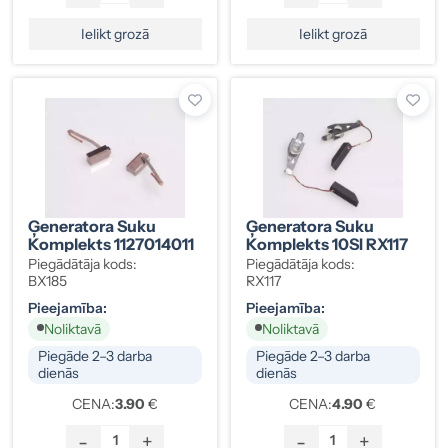
Ielikt grozā
Ielikt grozā
Ģeneratora Suku
Ģeneratora Suku
Komplekts 1127014011
Komplekts 10SI RX117
Piegādātāja kods:
Piegādātāja kods:
BX185
RX117
Pieejamība:
Pieejamība:
Noliktavā
Noliktavā
Piegāde 2–3 darba
Piegāde 2–3 darba
dienās
dienās
CENA:
3.90
€
CENA:
4.90
€
-
+
-
+