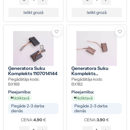
Ielikt grozā
Ielikt grozā
Ģeneratora Suku
Ģeneratora Suku
Komplekts 1107014144
Komplekts
1127014009
Piegādātāja kods:
Piegādātāja kods:
BX169
BX182
Pieejamība:
Pieejamība:
Noliktavā
Noliktavā
Piegāde 2–3 darba
Piegāde 2–3 darba
dienās
dienās
CENA:
4.90
€
CENA:
3.90
€