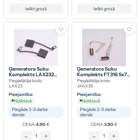
Ielikt grozā
Ielikt grozā
Ģeneratora Suku
Ģeneratora Suku
Komplekts LAX232
Komplekts FT316 5x7-
C40
15mm
Piegādātāja kods:
Piegādātāja kods:
LAX23
JAAX35
Pieejamība:
Pieejamība:
Noliktavā
Noliktavā
Piegāde 2–3 darba
Piegāde 2–3 darba
dienās
dienās
CENA:
4.90
€
CENA:
3.90
€
-
+
-
+