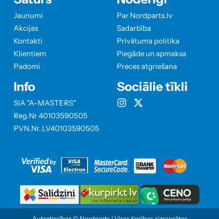
Jaunumi
Par Nordparts.lv
Akcijas
Sadarbība
Kontakti
Privātuma politika
Klientiem
Piegāde un apmaksa
Padomi
Preces atgriešana
Info
Sociālie tīkli
SIA "A-MASTERS"
Reg.Nr 40103590505
PVN.Nr. LV40103590505
Autortiesības © Nordparts | Visas tiesības aizsargātas