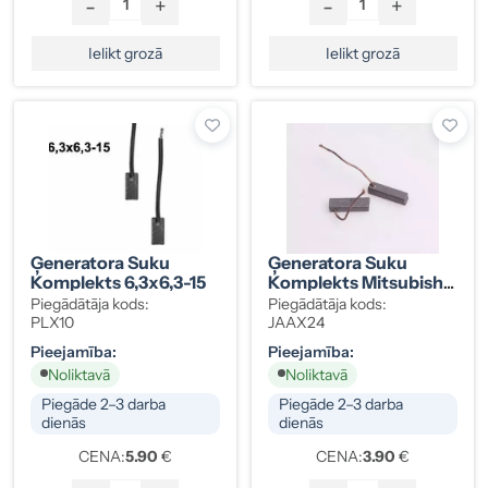
-
+
-
+
Ielikt grozā
Ielikt grozā
Ģeneratora Suku
Ģeneratora Suku
Komplekts 6,3x6,3-15
Komplekts Mitsubishi
FJ342
Piegādātāja kods:
Piegādātāja kods:
PLX10
JAAX24
Pieejamība:
Pieejamība:
Noliktavā
Noliktavā
Piegāde 2–3 darba
Piegāde 2–3 darba
dienās
dienās
CENA:
5.90
€
CENA:
3.90
€