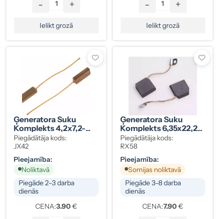
-
+
-
+
Ielikt grozā
Ielikt grozā
Ģeneratora Suku
Ģeneratora Suku
Komplekts 4,2x7,2-
Komplekts 6,35x22,2-
17mm
24mm
Piegādātāja kods:
Piegādātāja kods:
JX42
RX58
Pieejamība:
Pieejamība:
Noliktavā
Somijas noliktavā
Piegāde 2–3 darba
Piegāde 3–8 darba
dienās
dienās
CENA:
3.90
€
CENA:
7.90
€