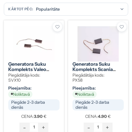
KĀRTOT PĒC:
Ģeneratora Suku
Ģeneratora Suku
Komplekts Valeo
Komplekts Scania
A13VI
Volvo 24V
Piegādātāja kods:
Piegādātāja kods:
SVX10
PX58
Pieejamība:
Pieejamība:
Noliktavā
Noliktavā
Piegāde 2–3 darba
Piegāde 2–3 darba
dienās
dienās
CENA:
3.90
€
CENA:
4.90
€
-
+
-
+