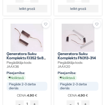
Ielikt grozā
Ielikt grozā
Ģeneratora Suku
Ģeneratora Suku
Komplekts FJ352 5x8-
Komplekts FN313-314
23mm
Piegādātāja kods:
Piegādātāja kods:
JAAX36
JAAX20
Pieejamība:
Pieejamība:
Noliktavā
Noliktavā
Piegāde 2–3 darba
Piegāde 2–3 darba
dienās
dienās
CENA:
4.90
€
CENA:
4.90
€
-
+
-
+