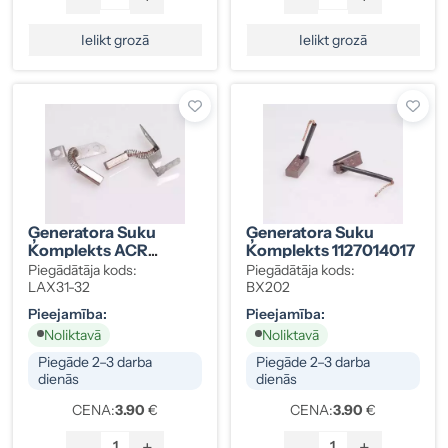
Ielikt grozā
Ielikt grozā
Ģeneratora Suku
Ģeneratora Suku
Komplekts ACR
Komplekts 1127014017
ULB110
Piegādātāja kods:
Piegādātāja kods:
LAX31-32
BX202
Pieejamība:
Pieejamība:
Noliktavā
Noliktavā
Piegāde 2–3 darba
Piegāde 2–3 darba
dienās
dienās
CENA:
3.90
€
CENA:
3.90
€
-
+
-
+