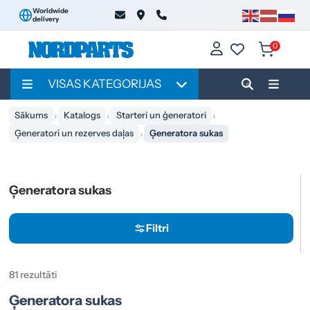
Worldwide
delivery
0
VISAS KATEGORIJAS
Sākums
Katalogs
Starteri un ģeneratori
Ģeneratori un rezerves daļas
Ģeneratora sukas
Ģeneratora sukas
Filtri
81 rezultāti
Ģeneratora sukas