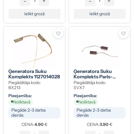
-
+
-
+
Ielikt grozā
Ielikt grozā
Ģeneratora Suku
Ģeneratora Suku
Komplekts 1127014028
Komplekts Paris-
Rhone PR-300821
Piegādātāja kods:
Piegādātāja kods:
BX213
SVX7
Pieejamība:
Pieejamība:
Noliktavā
Noliktavā
Piegāde 2–3 darba
Piegāde 2–3 darba
dienās
dienās
CENA:
4.90
€
CENA:
3.90
€