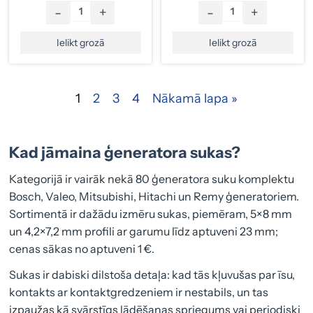
-
+
-
+
Ielikt grozā
Ielikt grozā
1
2
3
4
Nākamā lapa »
Kad jāmaina ģeneratora sukas?
Kategorijā ir vairāk nekā 80 ģeneratora suku komplektu
Bosch, Valeo, Mitsubishi, Hitachi un Remy ģeneratoriem.
Sortimentā ir dažādu izmēru sukas, piemēram, 5×8 mm
un 4,2×7,2 mm profili ar garumu līdz aptuveni 23 mm;
cenas sākas no aptuveni 1 €.
Sukas ir dabiski dilstoša detaļa: kad tās kļuvušas par īsu,
kontakts ar kontaktgredzeniem ir nestabils, un tas
izpaužas kā svārstīgs lādēšanas spriegums vai periodiski