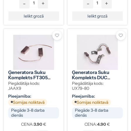
-
+
-
+
Ielikt grozā
Ielikt grozā
Ģeneratora Suku
Ģeneratora Suku
Komplekts FT305
Komplekts DUC
5x8-18mm
608272
Piegādātāja kods:
Piegādātāja kods:
JAAX9
UX79-80
Pieejamība:
Pieejamība:
Somijas noliktavā
Somijas noliktavā
Piegāde 3–8 darba
Piegāde 3–8 darba
dienās
dienās
CENA:
3.90
€
CENA:
4.90
€