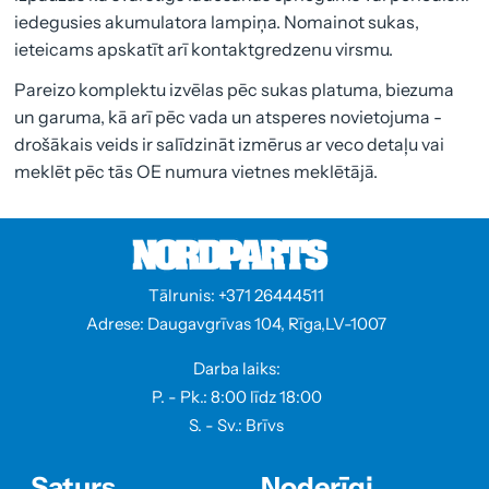
iedegusies akumulatora lampiņa. Nomainot sukas,
ieteicams apskatīt arī kontaktgredzenu virsmu.
Pareizo komplektu izvēlas pēc sukas platuma, biezuma
un garuma, kā arī pēc vada un atsperes novietojuma -
drošākais veids ir salīdzināt izmērus ar veco detaļu vai
meklēt pēc tās OE numura vietnes meklētājā.
Tālrunis: +371 26444511
Adrese: Daugavgrīvas 104, Rīga,LV-1007
Darba laiks:
P. - Pk.: 8:00 līdz 18:00
S. - Sv.: Brīvs
Saturs
Noderīgi