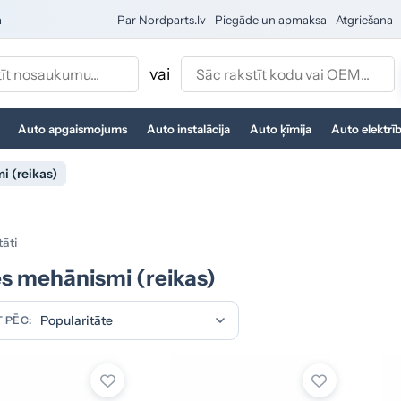
a
Par Nordparts.lv
Piegāde un apmaksa
Atgriešana
vai
Auto apgaismojums
Auto instalācija
Auto ķīmija
Auto elektrī
i (reikas)
tāti
s mehānismi (reikas)
 PĒC: