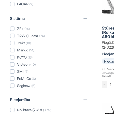
FACAR
(2)
Sistēma
Stūre
ZF
(104)
(reik
TRW (Lucas)
(74)
A901
Piegādā
Jtekt
(18)
12-022
Mando
(14)
Pieeja
KOYO
(13)
Piegād
Visteon
(10)
CENA:
SMI
(9)
Cenā iekļau
453.75 €
FoMoCo
(6)
-
Saginaw
(6)
VWAG
(4)
Pieejamība
Delphi
(3)
Showa
(3)
Noliktavā (2–3 d.)
(75)