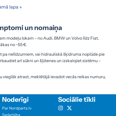
mā lapa »
simptomi un nomaiņa
šam modeļu lokam – no Audi, BMW un Volvo līdz Fiat,
ākas no ~55 €.
cot pa nelīdzumiem, vai hidrauliskā šķidruma noplūde pie
rbaudiet arī sūkni un šļūtenes un izskalojiet sistēmu –
u vieglāk atrast, meklētājā ievadot vecās reikas numuru,
Noderīgi
Sociālie tīkli
Par Nordparts.lv
Sadarbība