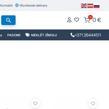
Kontakti
Worldwide delivery
0
0 €
+371 26444511
ba
PADOMI
MEKLĒT ZĪMOLU