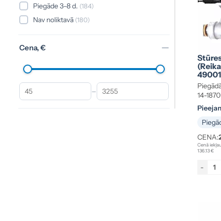
Wuelfrath
(3)
Piegāde 3–8 d.
(184)
Bosch
(2)
Nav noliktavā
(180)
MAN
(2)
Mobis
(2)
Cena, €
NSK
(2)
Stūre
(reik
(Visteon)
(1)
49001
HYUNDAI
(1)
Piegādā
–
14-1870
Thyssen Krupp
(1)
Pieeja
THYSSENKRUPP
(1)
Piegād
TKP
(1)
CENA:
Toyoda
(1)
Cenā iekļau
Toyota
136.13 €
(1)
Volvo
(1)
-
VW AG
(1)
Rādīt vairāk (16)