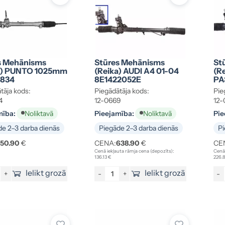
s Mehānisms
Stūres Mehānisms
St
a) PUNTO 1025mm
(reika) AUDI A4 01-04
(r
834
8E1422052E
PA
tāja kods:
Piegādātāja kods:
Pie
4
12-0669
12-
mība:
Pieejamība:
Pie
Noliktavā
Noliktavā
e 2–3 darba dienās
Piegāde 2–3 darba dienās
Pi
150.90
€
CENA:
638.90
€
CE
Cenā iekļauta rāmja cena (depozīts):
Cenā 
136.13 €
226.
Ielikt grozā
Ielikt grozā
+
-
+
-