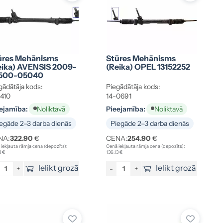
ūres Mehānisms
Stūres Mehānisms
eika) AVENSIS 2009-
(reika) OPEL 13152252
500-05040
gādātāja kods:
Piegādātāja kods:
1410
14-0691
ejamība:
Pieejamība:
Noliktavā
Noliktavā
egāde 2–3 darba dienās
Piegāde 2–3 darba dienās
NA:
322.90
€
CENA:
254.90
€
iekļauta rāmja cena (depozīts):
Cenā iekļauta rāmja cena (depozīts):
3 €
136.13 €
Ielikt grozā
Ielikt grozā
+
-
+