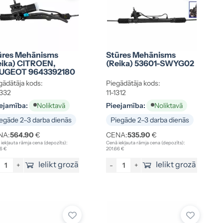
ūres Mehānisms
Stūres Mehānisms
eika) CITROEN,
(reika) 53601-SWYG02
UGEOT 9643392180
gādātāja kods:
Piegādātāja kods:
1332
11-1312
ejamība:
Pieejamība:
Noliktavā
Noliktavā
egāde 2–3 darba dienās
Piegāde 2–3 darba dienās
NA:
564.90
€
CENA:
535.90
€
iekļauta rāmja cena (depozīts):
Cenā iekļauta rāmja cena (depozīts):
6 €
201.66 €
Ielikt grozā
Ielikt grozā
+
-
+