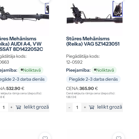
ūres Mehānisms
Stūres Mehānisms
eika) AUDI A4, VW
(reika) VAG 5Z1423051
SSAT 8D1422052C
gādātāja kods:
Piegādātāja kods:
0663
12-0592
ejamība:
Pieejamība:
Noliktavā
Noliktavā
egāde 2–3 darba dienās
Piegāde 2–3 darba dienās
NA:
532.90
€
CENA:
365.90
€
iekļauta rāmja cena (depozīts):
Cenā iekļauta rāmja cena (depozīts):
88 €
136.13 €
Ielikt grozā
Ielikt grozā
+
-
+