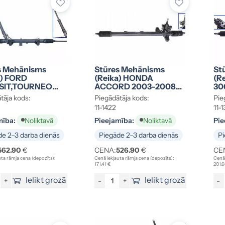
s Mehānisms
Stūres Mehānisms
St
a) FORD
(reika) HONDA
(r
SIT,TOURNEO
ACCORD 2003-2008
30
78
53601-SEA-G01
tāja kods:
Piegādātāja kods:
Pie
11-1422
11-
mība:
Pieejamība:
Pie
Noliktavā
Noliktavā
e 2–3 darba dienās
Piegāde 2–3 darba dienās
Pi
562.90
€
CENA:
526.90
€
CE
ta rāmja cena (depozīts):
Cenā iekļauta rāmja cena (depozīts):
Cenā 
171.41 €
201.6
Ielikt grozā
Ielikt grozā
+
-
+
-