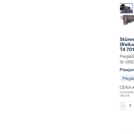
Stūre
(reik
T4 70
Piegādā
12-058
Pieeja
Piegād
CENA:
Cenā iekļau
136.13 €
-