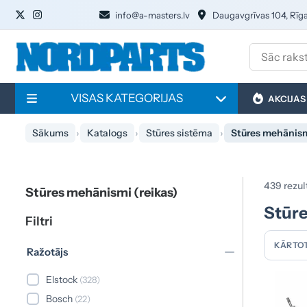
info@a-masters.lv
Daugavgrīvas 104, Rīg
VISAS KATEGORIJAS
AKCIJAS
Sākums
Katalogs
Stūres sistēma
Stūres mehānism
439 rezul
Stūres mehānismi (reikas)
Stūre
Filtri
KĀRTOT
Ražotājs
Elstock
(328)
Bosch
(22)