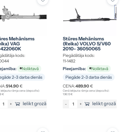
ūres Mehānisms
Stūres Mehānisms
eika) VAG
(reika) VOLVO S/V60
0422060K
2010- 36050065
gādātāja kods:
Piegādātāja kods:
0044
11-1482
ejamība:
Pieejamība:
Noliktavā
Noliktavā
egāde 2–3 darba dienās
Piegāde 2–3 darba dienās
NA:
514.90
€
CENA:
489.90
€
iekļauta rāmja cena (depozīts):
Cenā iekļauta rāmja cena (depozīts):
9 €
136.13 €
Ielikt grozā
Ielikt grozā
+
-
+