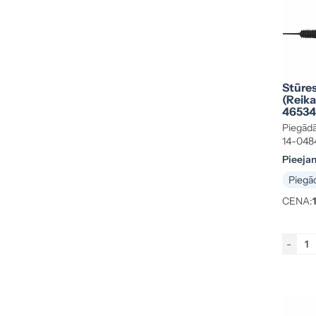
Stūre
(reik
46534
Piegādā
14-048
Pieeja
Piegād
CENA:
-