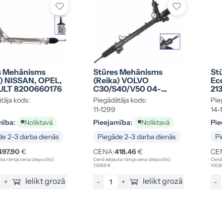
s Mehānisms
Stūres Mehānisms
Stū
a) NISSAN, OPEL,
(reika) VOLVO
Ec
LT 8200660176
C30/S40/V50 04-
21
36000805
tāja kods:
Piegādātāja kods:
Pie
11-1299
14-
mība:
Pieejamība:
Pie
Noliktavā
Noliktavā
e 2–3 darba dienās
Piegāde 2–3 darba dienās
Pi
497.90
€
CENA:
418.46
€
CE
ta rāmja cena (depozīts):
Cenā iekļauta rāmja cena (depozīts):
Cenā 
133.69 €
100.
Ielikt grozā
Ielikt grozā
+
-
+
-