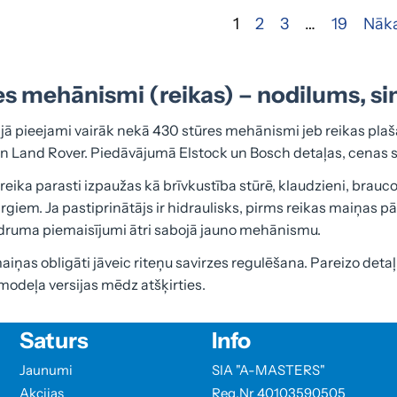
1
2
3
…
19
Nāka
es mehānismi (reikas) – nodilums, 
jā pieejami vairāk nekā 430 stūres mehānismi jeb reikas pla
n Land Rover. Piedāvājumā Elstock un Bosch detaļas, cenas s
 reika parasti izpaužas kā brīvkustība stūrē, klaudzieni, brau
rgiem. Ja pastiprinātājs ir hidraulisks, pirms reikas maiņas pā
druma piemaisījumi ātri sabojā jauno mehānismu.
iņas obligāti jāveic riteņu savirzes regulēšana. Pareizo detaļ
 modeļa versijas mēdz atšķirties.
Saturs
Info
Jaunumi
SIA "A-MASTERS"
Akcijas
Reg.Nr 40103590505