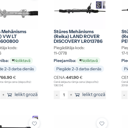
s Mehānisms
Stūres Mehānisms
St
a) VW LT
(reika) LAND ROVER
(r
4600800
DISCOVERY LR013786
PE
tāja kods:
Piegādātāja kods:
Pie
6
11-0778
17-
mība:
Pieejamība:
Pie
Noliktavā
Noliktavā
e 2–3 darba dienās
Piegāde 2–3 darba dienās
Pi
766.90
€
CENA:
441.90
€
CE
ta rāmja cena (depozīts):
Cenā iekļauta rāmja cena (depozīts):
Cenā 
136.13 €
201.6
Ielikt grozā
Ielikt grozā
+
-
+
-