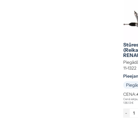
Stūre
(reik
RENAU
Piegādā
11-1322
Pieeja
Piegād
CENA:
Cenā iekļau
136.13 €
-