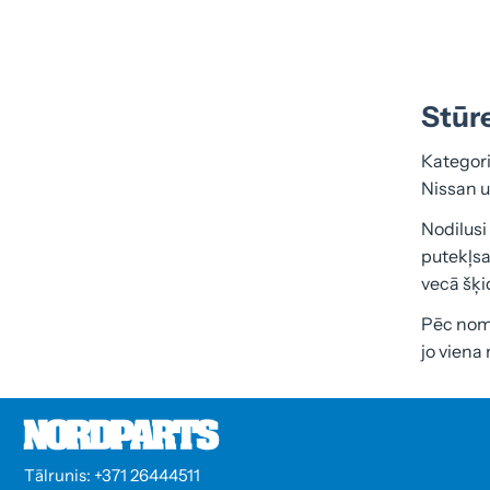
Stūr
Kategori
Nissan u
Nodilusi
putekļsa
vecā šķi
Pēc noma
jo viena
Tālrunis: +371 26444511