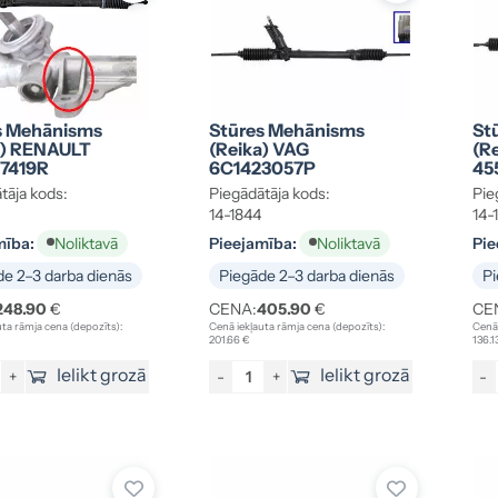
s Mehānisms
Stūres Mehānisms
St
a) RENAULT
(reika) VAG
(r
7419R
6C1423057P
45
tāja kods:
Piegādātāja kods:
Pie
14-1844
14-
mība:
Pieejamība:
Pie
Noliktavā
Noliktavā
e 2–3 darba dienās
Piegāde 2–3 darba dienās
Pi
248.90
€
CENA:
405.90
€
CE
ta rāmja cena (depozīts):
Cenā iekļauta rāmja cena (depozīts):
Cenā 
201.66 €
136.1
Ielikt grozā
Ielikt grozā
+
-
+
-