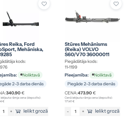
res Reika, Ford
Stūres Mehānisms
oSport, Mehāniska,
(reika) VOLVO
39285
S60/V70 36000011
gādātāja kods:
Piegādātāja kods:
1976
11-1199
ejamība:
Pieejamība:
Noliktavā
Noliktavā
egāde 2–3 darba dienās
Piegāde 2–3 darba dienās
NA:
340.90
€
CENA:
473.90
€
iekļauta rāmja cena (depozīts):
Cenā iekļauta rāmja cena (depozīts):
84 €
171.41 €
Ielikt grozā
Ielikt grozā
+
-
+