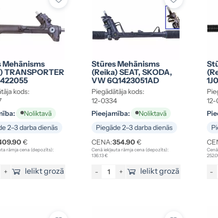
s Mehānisms
Stūres Mehānisms
St
a) TRANSPORTER
(reika) SEAT, SKODA,
(r
1422055
VW 6Q1423051AD
1J
tāja kods:
Piegādātāja kods:
Pie
7
12-0334
12-
mība:
Pieejamība:
Pie
Noliktavā
Noliktavā
e 2–3 darba dienās
Piegāde 2–3 darba dienās
Pi
409.90
€
CENA:
354.90
€
CE
ta rāmja cena (depozīts):
Cenā iekļauta rāmja cena (depozīts):
Cenā 
136.13 €
252.0
Ielikt grozā
Ielikt grozā
+
-
+
-