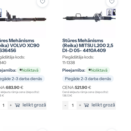
ūres Mehānisms
Stūres Mehānisms
eika) VOLVO XC90
(reika) MITSU L200 2,5
636456
DI-D 05- 4410A409
gādātāja kods:
Piegādātāja kods:
1340
11-1338
ejamība:
Pieejamība:
Noliktavā
Noliktavā
egāde 2–3 darba dienās
Piegāde 2–3 darba dienās
NA:
683.90
€
CENA:
521.90
€
iekļauta rāmja cena (depozīts):
Cenā iekļauta rāmja cena (depozīts):
6 €
136.13 €
Ielikt grozā
Ielikt grozā
+
-
+