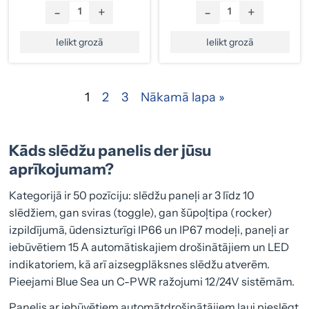
-
+
-
+
Ielikt grozā
Ielikt grozā
1
2
3
Nākamā lapa »
Kāds slēdžu panelis der jūsu
aprīkojumam?
Kategorijā ir 50 pozīciju: slēdžu paneļi ar 3 līdz 10
slēdžiem, gan sviras (toggle), gan šūpoļtipa (rocker)
izpildījumā, ūdensizturīgi IP66 un IP67 modeļi, paneļi ar
iebūvētiem 15 A automātiskajiem drošinātājiem un LED
indikatoriem, kā arī aizsegplāksnes slēdžu atverēm.
Pieejami Blue Sea un C-PWR ražojumi 12/24V sistēmām.
Panelis ar iebūvētiem automātdrošinātājiem ļauj pieslēgt