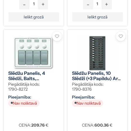
-
+
-
+
Ielikt grozā
Ielikt grozā
Slēdžu Panelis, 4
Slēdžu Panelis, 10
Slēdži, Balts,
Slēdži (+3 Papildu) Ar
Ūdensizturīgs IP66, Ar
15A
Piegādātāja kods:
Piegādātāja kods:
Automātdrošinātāju,
Automātdrošinātāju,
1790-8272
1790-8376
12/24V, Kods 1790-
12/24V, Kods 1790-
Pieejamība:
Pieejamība:
8272
8376
Nav noliktavā
Nav noliktavā
CENA:
209.76
€
CENA:
600.36
€