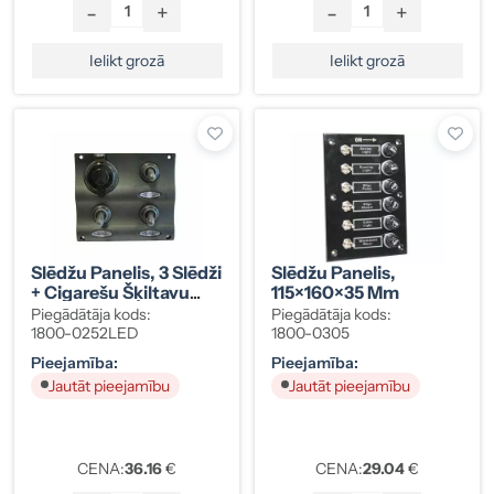
-
+
-
+
Ielikt grozā
Ielikt grozā
Slēdžu Panelis, 3 Slēdži
Slēdžu Panelis,
+ Cigarešu Šķiltavu
115×160×35 Mm
Ligzda, LED Indikatori
Piegādātāja kods:
Piegādātāja kods:
1800-0252LED
1800-0305
Pieejamība:
Pieejamība:
Jautāt pieejamību
Jautāt pieejamību
CENA:
36.16
€
CENA:
29.04
€