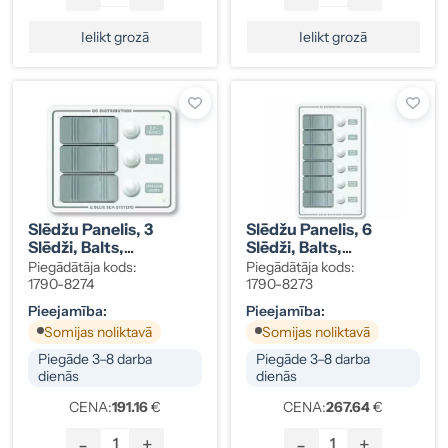
Ielikt grozā
Ielikt grozā
Slēdžu Panelis, 3
Slēdžu Panelis, 6
Slēdži, Balts,
Slēdži, Balts,
Ūdensizturīgs IP66, Ar
Ūdensizturīgs IP66, Ar
Piegādātāja kods:
Piegādātāja kods:
Automātdrošinātāju,
Automātdrošinātāju,
1790-8274
1790-8273
12/24V, Kods 1790-
12/24V, Kods 1790-
Pieejamība:
Pieejamība:
8274
8273
Somijas noliktavā
Somijas noliktavā
Piegāde 3–8 darba
Piegāde 3–8 darba
dienās
dienās
CENA:
191.16
€
CENA:
267.64
€
-
+
-
+