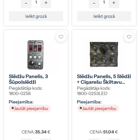
-
+
-
+
Ielikt grozā
Ielikt grozā
Slēdžu Panelis, 3
Slēdžu Panelis, 5 Slēdži
Šūpoļslēdži
+ Cigarešu Šķiltavu
Ligzda, LED Indikatori
Piegādātāja kods:
Piegādātāja kods:
1800-0256
1800-0253LED
Pieejamība:
Pieejamība:
Jautāt pieejamību
Jautāt pieejamību
CENA:
35.34
€
CENA:
51.04
€