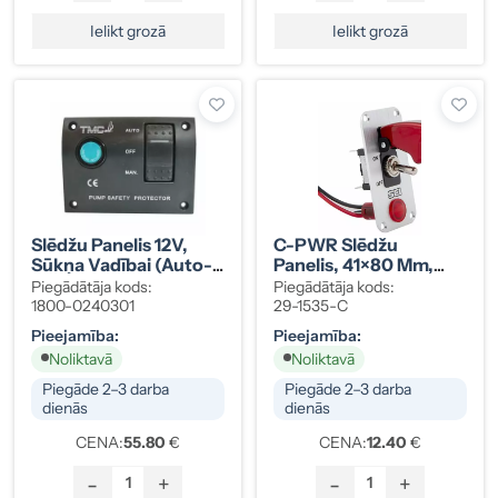
Ielikt grozā
Ielikt grozā
Slēdžu Panelis 12V,
C-PWR Slēdžu
Sūkņa Vadībai (Auto-
Panelis, 41×80 Mm,
Off-Man.), Melns
ON-OFF
Piegādātāja kods:
Piegādātāja kods:
1800-0240301
29-1535-C
Pieejamība:
Pieejamība:
Noliktavā
Noliktavā
Piegāde 2–3 darba
Piegāde 2–3 darba
dienās
dienās
CENA:
55.80
€
CENA:
12.40
€
-
+
-
+