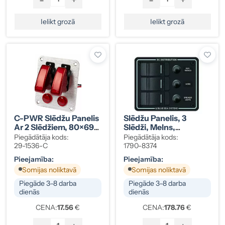
Ielikt grozā
Ielikt grozā
C-PWR Slēdžu Panelis
Slēdžu Panelis, 3
Ar 2 Slēdžiem, 80×69
Slēdži, Melns,
Mm, ON-OFF
Ūdensizturīgs IP66, Ar
Piegādātāja kods:
Piegādātāja kods:
Automātdrošinātāju,
29-1536-C
1790-8374
12/24V, Kods 1790-
Pieejamība:
Pieejamība:
8374
Somijas noliktavā
Somijas noliktavā
Piegāde 3–8 darba
Piegāde 3–8 darba
dienās
dienās
CENA:
17.56
€
CENA:
178.76
€