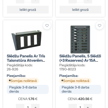
Ielikt grozā
Ielikt grozā
Slēdžu Panelis Ar Trīs
Slēdžu Panelis, 5 Slēdži
Taisnstūra Atverēm
(+3 Rezerves) Ar 15A
26x11mm
Automātdrošinātāju,
Piegādātāja kods:
Piegādātāja kods:
12/24V, Kods 1790-
26-926
1790-8023
8023
Pieejamība:
Pieejamība:
Somijas noliktavā
Somijas noliktavā
Piegāde 3–8 darba
Piegāde 3–8 darba
dienās
dienās
CENA:
1.76
€
CENA:
420.56
€
-
+
-
+