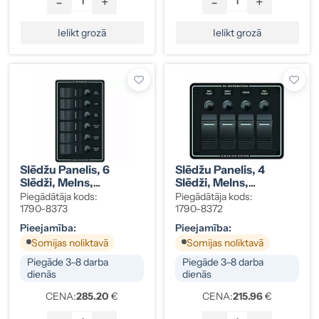
-
+
-
+
Ielikt grozā
Ielikt grozā
Slēdžu Panelis, 6
Slēdžu Panelis, 4
Slēdži, Melns,
Slēdži, Melns,
Ūdensizturīgs IP66, Ar
Ūdensizturīgs IP66, Ar
Piegādātāja kods:
Piegādātāja kods:
Automātdrošinātāju,
Automātdrošinātāju,
1790-8373
1790-8372
12/24V, Kods 1790-
12/24V, Kods 1790-
Pieejamība:
Pieejamība:
8373
8372
Somijas noliktavā
Somijas noliktavā
Piegāde 3–8 darba
Piegāde 3–8 darba
dienās
dienās
CENA:
285.20
€
CENA:
215.96
€