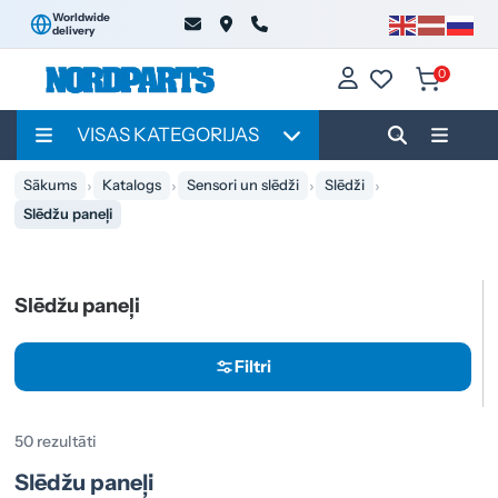
Worldwide
delivery
0
VISAS KATEGORIJAS
Sākums
Katalogs
Sensori un slēdži
Slēdži
Slēdžu paneļi
Slēdžu paneļi
Filtri
50 rezultāti
Slēdžu paneļi