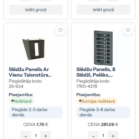
Ielikt grozā
Ielikt grozā
Slēdžu Panelis Ar
Slēdžu Panelis, 8
Vienu Taisnstūra
Slēdži, Pelēks,
Atveri 26x11mm
Ūdensizturīgs IP67, Ar
Piegādātāja kods:
Piegādātāja kods:
Automātdrošinātāju,
26-924
1790-4378
12/24V, Kods 1790-
Pieejamība:
Pieejamība:
4378
Noliktavā
Somijas noliktavā
Piegāde 2–3 darba
Piegāde 3–8 darba
dienās
dienās
CENA:
1.76
€
CENA:
281.06
€
-
+
-
+