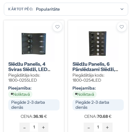
KĀRTOT PĒC:
Slēdžu Panelis, 4
Slēdžu Panelis, 6
Sviras Slēdži, LED
Pārslēdzami Slēdži,
Indikatori, Melns
LED Indikatori, 6×15A
Piegādātāja kods:
Piegādātāja kods:
Automātiskie
1800-0255LED
1800-0254LED
Drošinātāji, Melns
Pieejamība:
Pieejamība:
Noliktavā
Noliktavā
Piegāde 2–3 darba
Piegāde 2–3 darba
dienās
dienās
CENA:
36.16
€
CENA:
70.68
€
-
+
-
+