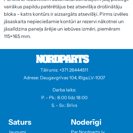
vairākus papildu patērētājus bez atsevišķa drošinātāju
bloka – katrs kontūrs ir aizsargāts atsevišķi. Pirms izvēles
jāsaskaita nepieciešamie kontūri ar rezervi nākotnei un
jāsalīdzina paneļa ārējie un iebūves izmēri, piemēram
115×165 mm.
Tālrunis: +371 26444511
Adrese: Daugavgrīvas 104, Rīga,LV-1007
Darba laiks:
P. - Pk.: 8:00 līdz 18:00
S. - Sv.: Brīvs
Saturs
Noderīgi
Jaunumi
Par Nordparts.lv