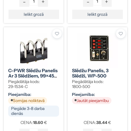
-
+
-
+
Ielikt grozā
Ielikt grozā
C-PWR Slēdžu Panelis
Slēdžu Panelis, 3
Ar 3 Slēdžiem, 99×45
Slēdži, WP-500
Mm, ON-OFF
Piegādātāja kods:
Piegādātāja kods:
29-1534-C
1800-500
Pieejamība:
Pieejamība:
Somijas noliktavā
Jautāt pieejamību
Piegāde 3–8 darba
dienās
CENA:
18.60
€
CENA:
38.44
€