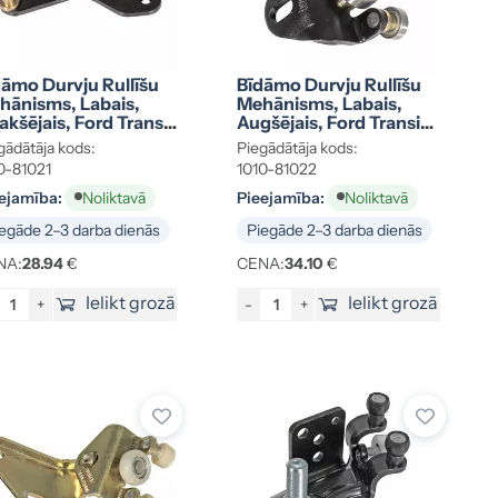
dāmo Durvju Rullīšu
Bīdāmo Durvju Rullīšu
hānisms, Labais,
Mehānisms, Labais,
kšējais, Ford Transit
Augšējais, Ford Transit
15-V25000-AD
YC15-V25028-AC
gādātāja kods:
Piegādātāja kods:
0-81021
1010-81022
ejamība:
Pieejamība:
Noliktavā
Noliktavā
egāde 2–3 darba dienās
Piegāde 2–3 darba dienās
NA:
28.94
€
CENA:
34.10
€
Ielikt grozā
Ielikt grozā
+
-
+