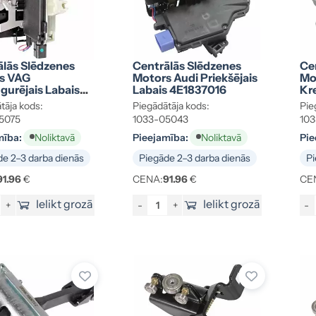
ālās Slēdzenes
Centrālās Slēdzenes
Ce
s VAG
Motors Audi Priekšējais
Mo
urējais Labais
Labais 4E1837016
Kr
9016A
tāja kods:
Piegādātāja kods:
Pie
5075
1033-05043
10
mība:
Pieejamība:
Pie
Noliktavā
Noliktavā
e 2–3 darba dienās
Piegāde 2–3 darba dienās
Pi
91.96
€
CENA:
91.96
€
CE
Ielikt grozā
Ielikt grozā
+
-
+
-