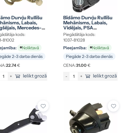
dāmo Durvju Rullīšu
Bīdāmo Durvju Rullīšu
hānisms, Labais,
Mehānisms, Labais,
gšējais, Mercedes-
Vidējais, PSA
nz Sprinter 95-06
1344266080
gādātāja kods:
Piegādātāja kods:
1843436
1-81002
1037-81028
ejamība:
Pieejamība:
Noliktavā
Noliktavā
egāde 2–3 darba dienās
Piegāde 2–3 darba dienās
NA:
22.74
€
CENA:
31.00
€
Ielikt grozā
Ielikt grozā
+
-
+