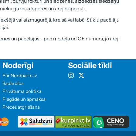
ismi, durvju rokturi un slēdzenes, aizdedzes slēdzeņu
nieka gāzes atsperes un ārējie spoguļi.
ekšējā vai aizmugurējā, kreisā vai labā. Stiklu pacēlāju
ijai.
nes un pacēlājus - pēc modeļa un OE numura, jo ārēji
Noderīgi
Sociālie tīkli
Par Nordparts.lv
Sadarbība
Privātuma politika
Piegāde un apmaksa
Preces atgriešana