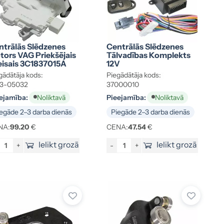
ntrālās Slēdzenes
Centrālās Slēdzenes
tors VAG Priekšējais
Tālvadības Komplekts
eisais 3C1837015A
12V
gādātāja kods:
Piegādātāja kods:
33-05032
37000010
ejamība:
Pieejamība:
Noliktavā
Noliktavā
egāde 2–3 darba dienās
Piegāde 2–3 darba dienās
NA:
99.20
€
CENA:
47.54
€
Ielikt grozā
Ielikt grozā
+
-
+