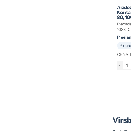
Aizde
Konta
80, 10
Piegādā
1033-0
Pieeja
Piegād
CENA:
-
Virsb