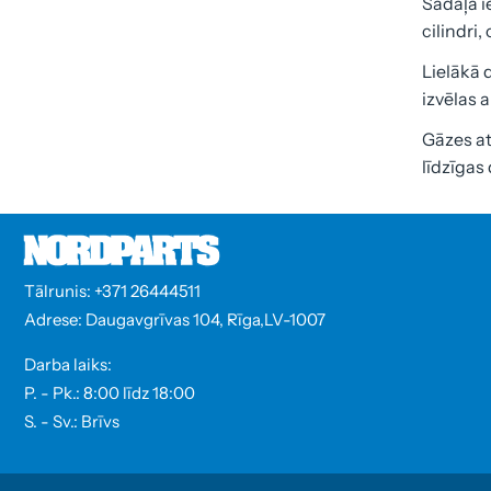
Sadaļā i
cilindri
Lielākā 
izvēlas a
Gāzes at
līdzīgas
Tālrunis: +371 26444511
Adrese: Daugavgrīvas 104, Rīga,LV-1007
Darba laiks:
P. - Pk.: 8:00 līdz 18:00
S. - Sv.: Brīvs