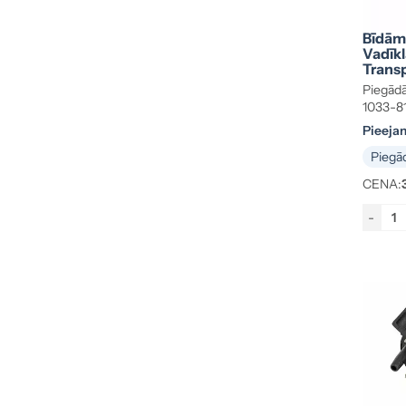
Bīdāmo
Vadīk
Transp
7E084
Piegādā
1033-8
Pieeja
Piegād
CENA:
-