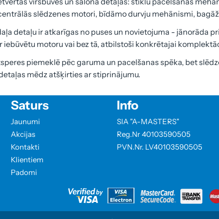
etvertas virsbūves un salona detaļas: stiklu pacelšanas mehān
, centrālās slēdzenes motori, bīdāmo durvju mehānismi, bagāž
daļa detaļu ir atkarīgas no puses un novietojuma - jānorāda pri
r iebūvētu motoru vai bez tā, atbilstoši konkrētajai komplektāc
speres piemeklē pēc garuma un pacelšanas spēka, bet slēdze
 detaļas mēdz atšķirties ar stiprinājumu.
Saturs
Info
Jaunumi
SIA "A-MASTERS"
Akcijas
Reg.Nr 40103590505
Kontakti
PVN.Nr. LV40103590505
Klientiem
Padomi