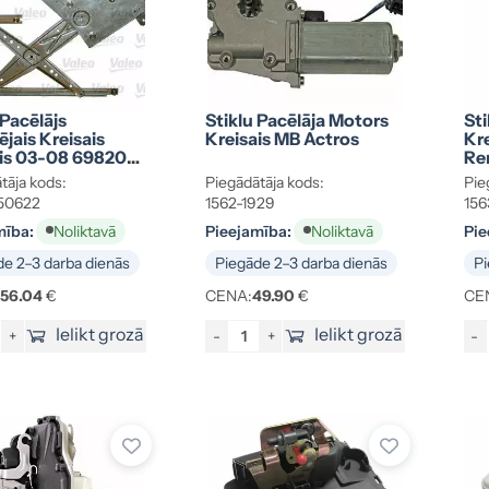
 Pacēlājs
Stiklu Pacēlāja Motors
Sti
ējais Kreisais
Kreisais MB Actros
Kre
is 03-08 69820-
Re
0
tāja kods:
Piegādātāja kods:
Pie
50622
1562-1929
15
mība:
Pieejamība:
Pie
Noliktavā
Noliktavā
e 2–3 darba dienās
Piegāde 2–3 darba dienās
Pi
156.04
€
CENA:
49.90
€
CE
Ielikt grozā
Ielikt grozā
+
-
+
-