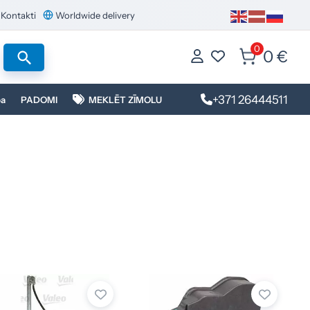
Kontakti
Worldwide delivery
0
0 €
+371 26444511
ba
PADOMI
MEKLĒT ZĪMOLU