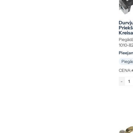
Durvju
Priekš
Kreisa
Trans
Piegādā
AB
1010-8
Pieeja
Piegād
CENA:
-