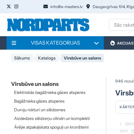
info@a-masters.lv
Daugavgrīvas 104, Rīg
VISAS KATEGORIJAS
AKCIJAS
Sākums
Katalogs
Virsbūve un salons
946 rezul
Virsbūve un salons
Virsb
Elektriskās bagāžnieka gāzes atsperes
Bagāžnieka gāzes atsperes
KĀRTOT
Durvju rokturi un slēdzenes
Aizdedzes slēdzeņu cilindri un komplekti
Ārējie atpakaļskata spoguļi un kronšteini