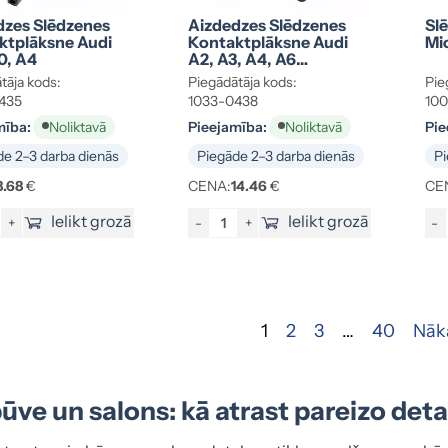
dzes Slēdzenes
Aizdedzes Slēdzenes
Sl
ktplāksne Audi
Kontaktplāksne Audi
Mi
0, A4
A2, A3, A4, A6
4B0905849
tāja kods:
Piegādātāja kods:
Pie
435
1033-0438
100
mība:
Pieejamība:
Pie
Noliktavā
Noliktavā
e 2–3 darba dienās
Piegāde 2–3 darba dienās
Pi
8.68
€
CENA:
14.46
€
CE
Ielikt grozā
Ielikt grozā
+
-
+
-
1
2
3
…
40
Nāk
ūve un salons: kā atrast pareizo deta