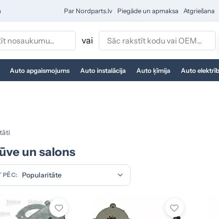
a
Par Nordparts.lv
Piegāde un apmaksa
Atgriešana
vai
Auto apgaismojums
Auto instalācija
Auto ķīmija
Auto elektrī
tāti
ūve un salons
 PĒC: