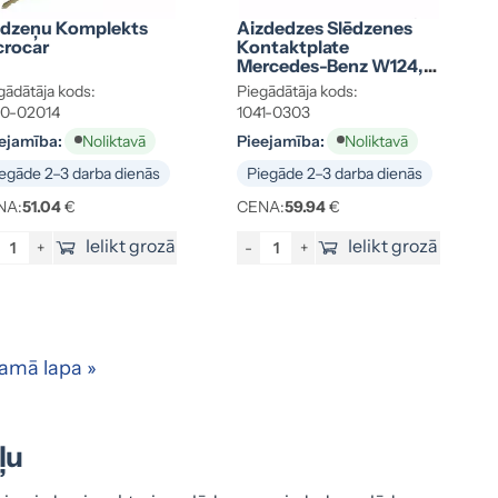
ēdzeņu Komplekts
Aizdedzes Slēdzenes
crocar
Kontaktplate
Mercedes-Benz W124,
W126, W201
gādātāja kods:
Piegādātāja kods:
0-02014
1041-0303
ejamība:
Pieejamība:
Noliktavā
Noliktavā
egāde 2–3 darba dienās
Piegāde 2–3 darba dienās
NA:
51.04
€
CENA:
59.94
€
Ielikt grozā
Ielikt grozā
+
-
+
amā lapa »
ļu