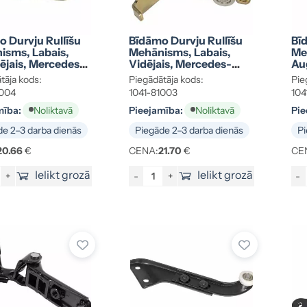
 Durvju Rullīšu
Bīdāmo Durvju Rullīšu
Bī
isms, Labais,
Mehānisms, Labais,
Me
ējais, Mercedes-
Vidējais, Mercedes-
Au
printer 95-06
Benz Sprinter 95-06
Be
tāja kods:
Piegādātāja kods:
Pie
3398
2D1843336
2D
1004
1041-81003
104
mība:
Pieejamība:
Pie
Noliktavā
Noliktavā
e 2–3 darba dienās
Piegāde 2–3 darba dienās
Pi
20.66
€
CENA:
21.70
€
CE
Ielikt grozā
Ielikt grozā
+
-
+
-