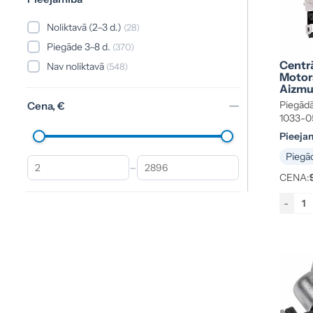
Noliktavā (2–3 d.)
(28)
Piegāde 3–8 d.
(370)
Centr
Nav noliktavā
(548)
Motor
Aizmug
3B483
Piegādā
Cena, €
1033-0
Pieeja
Piegād
–
CENA:
-