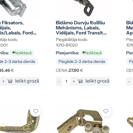
 Fiksators,
Bīdāmo Durvju Rullīšu
Bī
ējais,
Mehānisms, Labais,
Me
is/labais, Ford
Vidējais, Ford Transit
Apa
it BK31-V23500-
YC15V-268B40-AJ
YC
tāja kods:
Piegādātāja kods:
Pie
2001
1010-81020
101
mība:
Pieejamība:
Pie
Noliktavā
Noliktavā
e 2–3 darba dienās
Piegāde 2–3 darba dienās
Pi
45.46
€
CENA:
27.90
€
CE
Ielikt grozā
Ielikt grozā
+
-
+
-