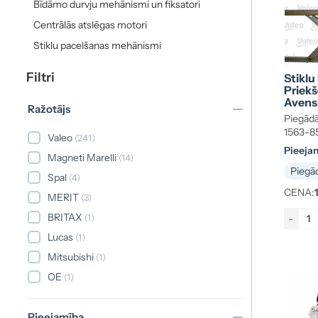
Bīdāmo durvju mehānismi un fiksatori
Centrālās atslēgas motori
Stiklu pacelšanas mehānismi
Filtri
Stiklu
Priekš
Avens
Ražotājs
0505
Piegādā
1563-8
Valeo
(241)
Pieeja
Magneti Marelli
(14)
Piegād
Spal
(4)
CENA:
MERIT
(3)
BRITAX
(1)
-
Lucas
(1)
Mitsubishi
(1)
OE
(1)
Pieejamība