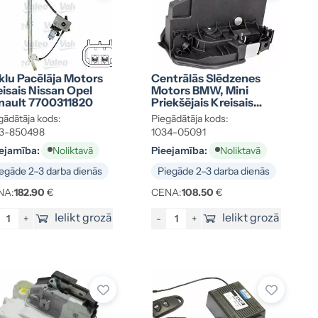
klu Pacēlāja Motors
Centrālās Slēdzenes
isais Nissan Opel
Motors BMW, Mini
nault 7700311820
Priekšējais Kreisais
51217229458
gādātāja kods:
Piegādātāja kods:
63-850498
1034-05091
ejamība:
Pieejamība:
Noliktavā
Noliktavā
egāde 2–3 darba dienās
Piegāde 2–3 darba dienās
NA:
182.90
€
CENA:
108.50
€
Ielikt grozā
Ielikt grozā
+
-
+