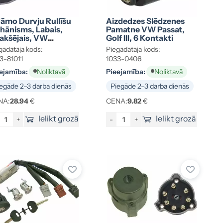
dāmo Durvju Rullīšu
Aizdedzes Slēdzenes
hānisms, Labais,
Pamatne VW Passat,
akšējais, VW
Golf III, 6 Kontakti
ansporter T5
gādātāja kods:
Piegādātāja kods:
A843398
3-81011
1033-0406
ejamība:
Pieejamība:
Noliktavā
Noliktavā
egāde 2–3 darba dienās
Piegāde 2–3 darba dienās
NA:
28.94
€
CENA:
9.82
€
Ielikt grozā
Ielikt grozā
+
-
+