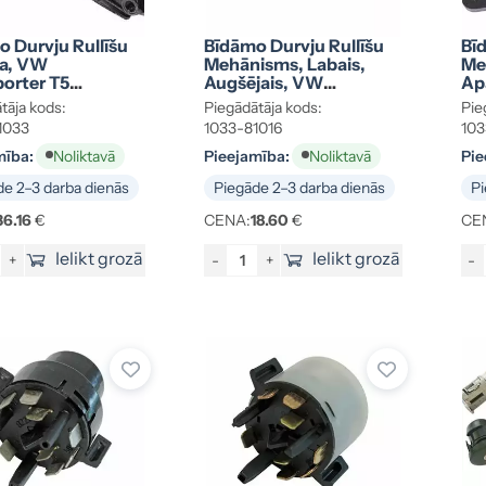
 Durvju Rullīšu
Bīdāmo Durvju Rullīšu
Bī
la, VW
Mehānisms, Labais,
Me
orter T5
Augšējais, VW
Ap
3336
Transporter T5
Tr
tāja kods:
Piegādātāja kods:
Pie
7E0843436B
7L
1033
1033-81016
103
mība:
Pieejamība:
Pie
Noliktavā
Noliktavā
e 2–3 darba dienās
Piegāde 2–3 darba dienās
Pi
36.16
€
CENA:
18.60
€
CE
Ielikt grozā
Ielikt grozā
+
-
+
-