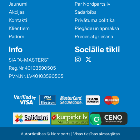
Jaunumi
Par Nordparts.lv
Akcijas
Sadarbība
Kontakti
Privātuma politika
Klientiem
Piegāde un apmaksa
Padomi
Preces atgriešana
Info
Sociālie tīkli
SIA "A-MASTERS"
Reg.Nr 40103590505
PVN.Nr. LV40103590505
Autortiesības © Nordparts | Visas tiesības aizsargātas