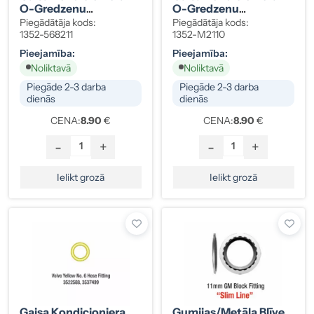
O-Gredzenu
O-Gredzenu
Komplekts HNBR Zaļš
Komplekts HNBR Zaļš
Piegādātāja kods:
Piegādātāja kods:
GM, Ford, 10 Gab.
10 Gab.
1352-568211
1352-M2110
Pieejamība:
Pieejamība:
Noliktavā
Noliktavā
Piegāde 2-3 darba
Piegāde 2-3 darba
dienās
dienās
CENA:
8.90
€
CENA:
8.90
€
-
+
-
+
Ielikt grozā
Ielikt grozā
Gaisa Kondicioniera
Gumijas/metāla Blīve