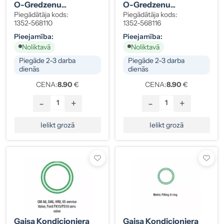
O-Gredzenu
O-Gredzenu
Komplekts HNBR Zaļš
Komplekts HNBR Zaļš
Piegādātāja kods:
Piegādātāja kods:
14 X 2,6 GM, Chrysler,
Ford FS6,
1352-568110
1352-568116
10 Gab.
Nippondenso 6E/6P,
Pieejamība:
Pieejamība:
Mitsubishi FX80, 10
Noliktavā
Noliktavā
Gab.
Piegāde 2-3 darba
Piegāde 2-3 darba
dienās
dienās
CENA:
8.90
€
CENA:
8.90
€
-
+
-
+
Ielikt grozā
Ielikt grozā
Gaisa Kondicioniera
Gaisa Kondicioniera