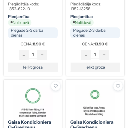
Vārsta Vāciņš JRA,
Adapteris (serviss),
Piegādātāja kods:
Piegādātāja kods:
Augstā Spiediena, 10
Zemā Spiediena,
1352-622-10
1352-13258
Gab.
M13x1, Alumīnijs
Pieejamība:
Pieejamība:
Noliktavā
Noliktavā
Piegāde 2-3 darba
Piegāde 2-3 darba
dienās
dienās
CENA:
8.90
€
CENA:
13.90
€
-
+
-
+
Ielikt grozā
Ielikt grozā
Gaisa Kondicioniera
Gaisa Kondicioniera
O-Gredzenu
O-Gredzenu