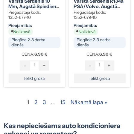
Vārsta Serdenis 10
Vārsta Serdenis R134a
Mm, Augstā Spiediena
PSA/Volvo, Augstā
Puse
Spiediena Puse
Piegādātāja kods:
Piegādātāja kods:
1352-677-10
1352-679-10
Pieejamība:
Pieejamība:
Noliktavā
Noliktavā
Piegāde 2-3 darba
Piegāde 2-3 darba
dienās
dienās
CENA:
6.90
€
CENA:
6.90
€
-
+
-
+
Ielikt grozā
Ielikt grozā
1
2
3
…
15
Nākamā lapa »
Kas nepieciešams auto kondicioniera
apkopei un remontam?