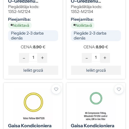
O-Gredzenu
O-Gredzenu
Komplekts Nissan
Komplekts Volvo
Piegādātāja kods:
Piegādātāja kods:
HNBR Zaļš 10 Gab.
HNBR Dzeltens 10 Gab.
1352-M2124
1352-M2134
Pieejamība:
Pieejamība:
Noliktavā
Noliktavā
Piegāde 2-3 darba
Piegāde 2-3 darba
dienās
dienās
CENA:
8.90
€
CENA:
8.90
€
-
+
-
+
Ielikt grozā
Ielikt grozā
Gaisa Kondicioniera
Gaisa Kondicioniera