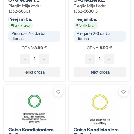
Komplekts Nissan,
Komplekts Volvo,
Piegādātāja kods:
Piegādātāja kods:
Hyundai, HNBR, Zaļš,
Mazda, GM, Nissan,
1352-568011
1352-568013
10 Gab.
HNBR, Zaļš, 10 Gab.
Pieejamība:
Pieejamība:
Noliktavā
Noliktavā
Piegāde 2-3 darba
Piegāde 2-3 darba
dienās
dienās
CENA:
8.90
€
CENA:
8.90
€
-
+
-
+
Ielikt grozā
Ielikt grozā
Gaisa Kondicioniera
Gaisa Kondicioniera