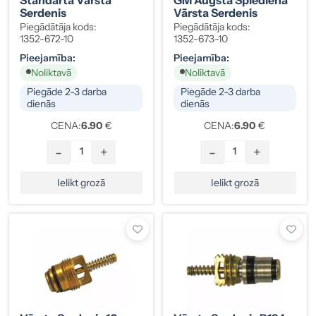
Serdenis
Vārsta Serdenis
Piegādātāja kods:
Piegādātāja kods:
1352-672-10
1352-673-10
Pieejamība:
Pieejamība:
Noliktavā
Noliktavā
Piegāde 2-3 darba
Piegāde 2-3 darba
dienās
dienās
CENA:
6.90
€
CENA:
6.90
€
-
+
-
+
Ielikt grozā
Ielikt grozā