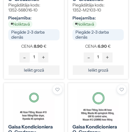
Komplekts GM,
Komplekts GM,
Piegādātāja kods:
Piegādātāja kods:
Chrysler, HNBR, Zaļš,
Toyota, Mazda HNBR
1352-568016-10
1352-M2103-10
10 Gab.
Zaļš 11 X 1,8 10 Gab.
Pieejamība:
Pieejamība:
Noliktavā
Noliktavā
Piegāde 2-3 darba
Piegāde 2-3 darba
dienās
dienās
CENA:
8.90
€
CENA:
6.90
€
-
+
-
+
Ielikt grozā
Ielikt grozā
Gaisa Kondicioniera
Gaisa Kondicioniera
O-Gredzenu
O-Gredzenu