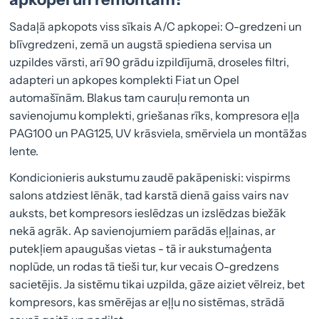
Sadaļā apkopots viss sīkais A/C apkopei: O-gredzeni un
blīvgredzeni, zemā un augstā spiediena servisa un
uzpildes vārsti, arī 90 grādu izpildījumā, droseles filtri,
adapteri un apkopes komplekti Fiat un Opel
automašīnām. Blakus tam cauruļu remonta un
savienojumu komplekti, griešanas rīks, kompresora eļļa
PAG100 un PAG125, UV krāsviela, smērviela un montāžas
lente.
Kondicionieris aukstumu zaudē pakāpeniski: vispirms
salons atdziest lēnāk, tad karstā dienā gaiss vairs nav
auksts, bet kompresors ieslēdzas un izslēdzas biežāk
nekā agrāk. Ap savienojumiem parādās eļļainas, ar
putekļiem apaugušas vietas - tā ir aukstumaģenta
noplūde, un rodas tā tieši tur, kur vecais O-gredzens
sacietējis. Ja sistēmu tikai uzpilda, gāze aiziet vēlreiz, bet
kompresors, kas smērējas ar eļļu no sistēmas, strādā