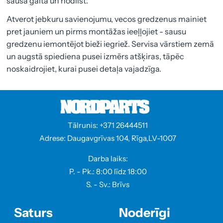
sausā gaitā un nodilst.
Atverot jebkuru savienojumu, vecos gredzenus mainiet
pret jauniem un pirms montāžas ieeļļojiet - sausu
gredzenu iemontējot bieži iegriež. Servisa vārstiem zemā
un augstā spiediena pusei izmērs atšķiras, tāpēc
noskaidrojiet, kurai pusei detaļa vajadzīga.
Tālrunis: +371 26444511
Adrese: Daugavgrīvas 104, Rīga,LV-1007
Darba laiks:
P. - Pk.: 8:00 līdz 18:00
S. - Sv.: Brīvs
Saturs
Noderīgi