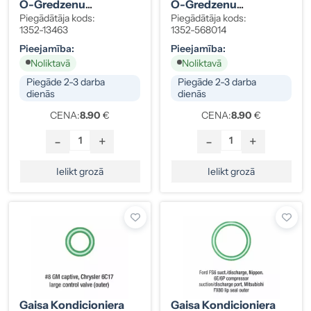
O-Gredzenu
O-Gredzenu
Komplekts Volvo
Komplekts Mitsubishi,
Piegādātāja kods:
Piegādātāja kods:
HNBR Dzeltens 10 Gab.
GM, HNBR, Zaļš, 10
1352-13463
1352-568014
6847526
Gab.
Pieejamība:
Pieejamība:
Noliktavā
Noliktavā
Piegāde 2-3 darba
Piegāde 2-3 darba
dienās
dienās
CENA:
8.90
€
CENA:
8.90
€
-
+
-
+
Ielikt grozā
Ielikt grozā
Gaisa Kondicioniera
Gaisa Kondicioniera