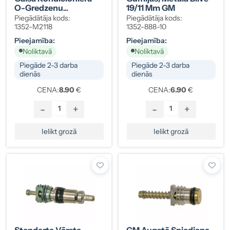
O-Gredzenu
19/11 Mm GM
Komplekts Volvo
Piegādātāja kods:
Piegādātāja kods:
HNBR Dzeltens 10 Gab.
1352-M2118
1352-888-10
3522588
Pieejamība:
Pieejamība:
Noliktavā
Noliktavā
Piegāde 2-3 darba
Piegāde 2-3 darba
dienās
dienās
CENA:
8.90
€
CENA:
6.90
€
-
+
-
+
Ielikt grozā
Ielikt grozā
Standarta Vārsta
GM Augstā Spiediena