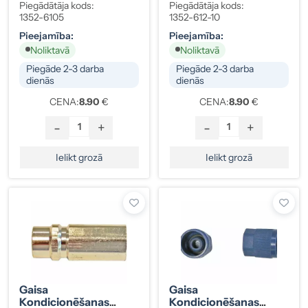
Vārsta Vāciņš, Augstā
Vārsta Vāciņš,
Piegādātāja kods:
Piegādātāja kods:
Spiediena, GM
M10x1.25, Augstā
1352-6105
1352-612-10
Spiediena, Sarkans, 10
Pieejamība:
Pieejamība:
Gab.
Noliktavā
Noliktavā
Piegāde 2-3 darba
Piegāde 2-3 darba
dienās
dienās
CENA:
8.90
€
CENA:
8.90
€
-
+
-
+
Ielikt grozā
Ielikt grozā
Gaisa
Gaisa
Kondicionēšanas
Kondicionēšanas