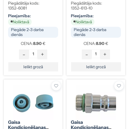
Adapteris (serviss),
Vārsta Vāciņš, M9x1.0,
Piegādātāja kods:
Piegādātāja kods:
Zemā Spiediena,
Zemā Spiediena, Zils,
1352-6081
1352-613-10
M10x1.25, Alumīnijs
10 Gab.
Pieejamība:
Pieejamība:
Noliktavā
Noliktavā
Piegāde 2-3 darba
Piegāde 2-3 darba
dienās
dienās
CENA:
8.90
€
CENA:
8.90
€
-
+
-
+
Ielikt grozā
Ielikt grozā
Gaisa
Gaisa
Kondicionēšanas
Kondicionēšanas