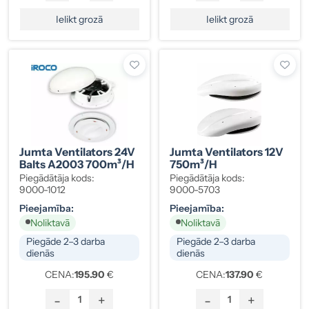
Ielikt grozā
Ielikt grozā
Jumta Ventilators 24V
Jumta Ventilators 12V
Balts A2003 700m³/h
750m³/h
Piegādātāja kods:
Piegādātāja kods:
9000-1012
9000-5703
Pieejamība:
Pieejamība:
Noliktavā
Noliktavā
Piegāde 2–3 darba
Piegāde 2–3 darba
dienās
dienās
CENA:
195.90
€
CENA:
137.90
€
-
+
-
+