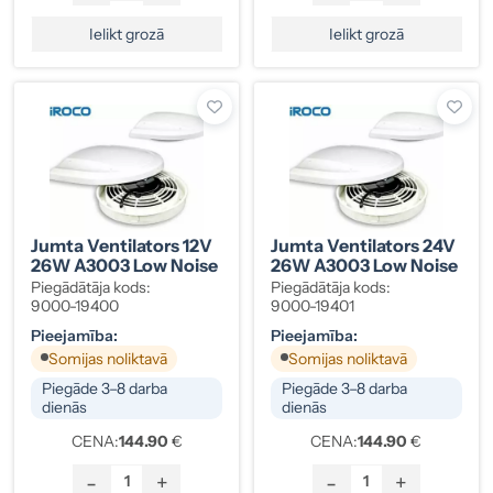
Ielikt grozā
Ielikt grozā
Jumta Ventilators 12V
Jumta Ventilators 24V
26W A3003 Low Noise
26W A3003 Low Noise
Piegādātāja kods:
Piegādātāja kods:
9000-19400
9000-19401
Pieejamība:
Pieejamība:
Somijas noliktavā
Somijas noliktavā
Piegāde 3–8 darba
Piegāde 3–8 darba
dienās
dienās
CENA:
144.90
€
CENA:
144.90
€
-
+
-
+