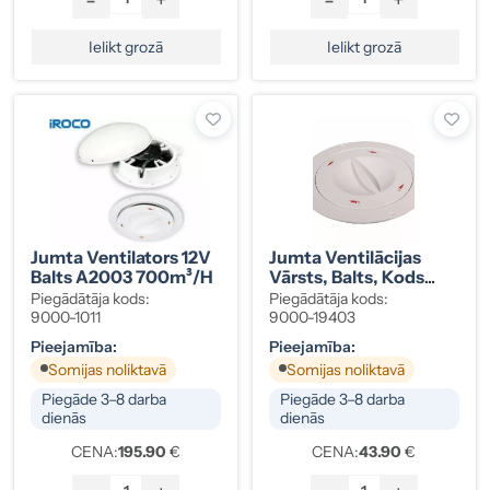
Ielikt grozā
Ielikt grozā
Jumta Ventilators 12V
Jumta Ventilācijas
Balts A2003 700m³/h
Vārsts, Balts, Kods
9000-19403
Piegādātāja kods:
Piegādātāja kods:
9000-1011
9000-19403
Pieejamība:
Pieejamība:
Somijas noliktavā
Somijas noliktavā
Piegāde 3–8 darba
Piegāde 3–8 darba
dienās
dienās
CENA:
195.90
€
CENA:
43.90
€