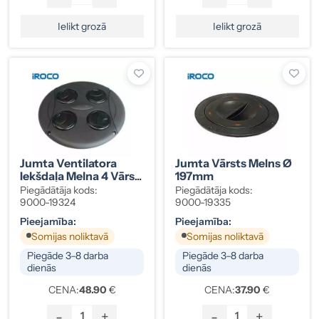
Ielikt grozā
Ielikt grozā
Jumta Ventilatora
Jumta Vārsts Melns Ø
Iekšdaļa Melna 4 Vārsti
197mm
Ø 280mm
Piegādātāja kods:
Piegādātāja kods:
9000-19324
9000-19335
Pieejamība:
Pieejamība:
Somijas noliktavā
Somijas noliktavā
Piegāde 3–8 darba
Piegāde 3–8 darba
dienās
dienās
CENA:
48.90
€
CENA:
37.90
€
-
+
-
+