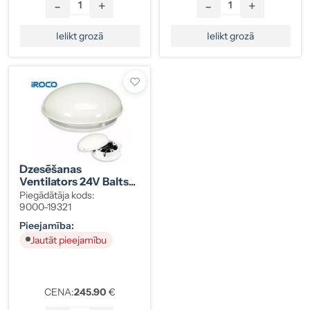
-
+
-
+
Ielikt grozā
Ielikt grozā
Dzesēšanas
Ventilators 24V Balts
(9000-19321)
Piegādātāja kods:
9000-19321
Pieejamība:
Jautāt pieejamību
CENA:
245.90
€