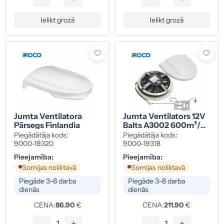
Ielikt grozā
Ielikt grozā
Jumta Ventilatora
Jumta Ventilators 12V
Pārsegs Finlandia
Balts A3002 600m³/h
318x72mm
Piegādātāja kods:
Piegādātāja kods:
9000-19320
9000-19318
Pieejamība:
Pieejamība:
Somijas noliktavā
Somijas noliktavā
Piegāde 3–8 darba
Piegāde 3–8 darba
dienās
dienās
CENA:
86.90
€
CENA:
211.90
€
-
+
-
+