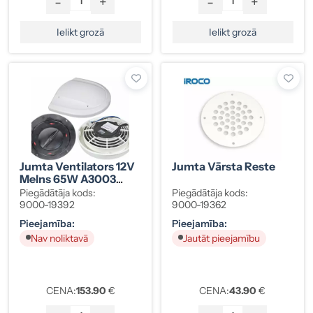
-
+
-
+
Ielikt grozā
Ielikt grozā
Jumta Ventilators 12V
Jumta Vārsta Reste
Melns 65W A3003
700m³/h
Piegādātāja kods:
Piegādātāja kods:
9000-19392
9000-19362
Pieejamība:
Pieejamība:
Nav noliktavā
Jautāt pieejamību
CENA:
153.90
€
CENA:
43.90
€