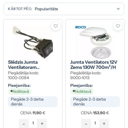
KĀRTOT PĒC:
Slēdzis Jumta
Jumta Ventilators 12V
Ventilatoram
Zems 130W 700m³/h
Montāžas Caurumam
Piegādātāja kods:
Piegādātāja kods:
22x31mm
1000-0094
9000-1013
Pieejamība:
Pieejamība:
Noliktavā
Noliktavā
Piegāde 2–3 darba
Piegāde 2–3 darba
dienās
dienās
CENA:
11.90
€
CENA:
153.90
€
-
+
-
+