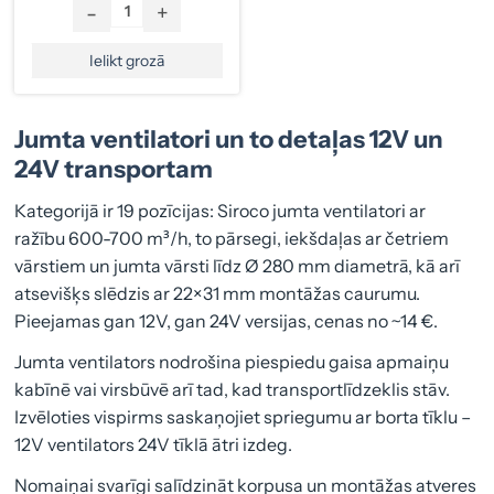
-
+
Ielikt grozā
Jumta ventilatori un to detaļas 12V un
24V transportam
Kategorijā ir 19 pozīcijas: Siroco jumta ventilatori ar
ražību 600-700 m³/h, to pārsegi, iekšdaļas ar četriem
vārstiem un jumta vārsti līdz Ø 280 mm diametrā, kā arī
atsevišķs slēdzis ar 22×31 mm montāžas caurumu.
Pieejamas gan 12V, gan 24V versijas, cenas no ~14 €.
Jumta ventilators nodrošina piespiedu gaisa apmaiņu
kabīnē vai virsbūvē arī tad, kad transportlīdzeklis stāv.
Izvēloties vispirms saskaņojiet spriegumu ar borta tīklu –
12V ventilators 24V tīklā ātri izdeg.
Nomaiņai svarīgi salīdzināt korpusa un montāžas atveres