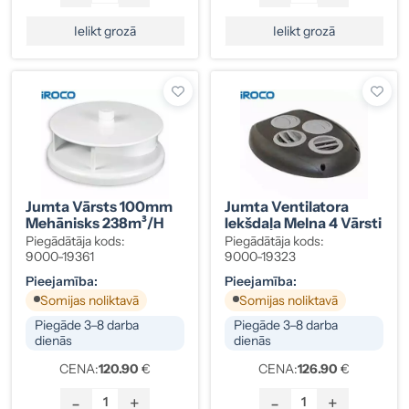
Ielikt grozā
Ielikt grozā
Jumta Vārsts 100mm
Jumta Ventilatora
Mehānisks 238m³/h
Iekšdaļa Melna 4 Vārsti
Piegādātāja kods:
Piegādātāja kods:
9000-19361
9000-19323
Pieejamība:
Pieejamība:
Somijas noliktavā
Somijas noliktavā
Piegāde 3–8 darba
Piegāde 3–8 darba
dienās
dienās
CENA:
120.90
€
CENA:
126.90
€
-
+
-
+