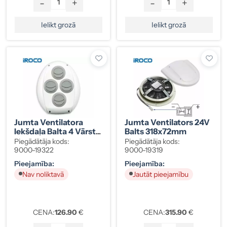
-
+
-
+
Ielikt grozā
Ielikt grozā
Jumta Ventilatora
Jumta Ventilators 24V
Iekšdaļa Balta 4 Vārsti
Balts 318x72mm
Obturateur 2002
Piegādātāja kods:
Piegādātāja kods:
9000-19322
9000-19319
Pieejamība:
Pieejamība:
Nav noliktavā
Jautāt pieejamību
CENA:
126.90
€
CENA:
315.90
€