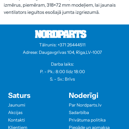
izmērus, piemēram, 318×72 mm modeļiem, lai jaunais
ventilators iegultos esošajā jumta izgriezumā.
Tālrunis: +371 26444511
Adrese: Daugavgrīvas 104, Rīga,LV-1007
Darba laiks:
P. - Pk.: 8:00 līdz 18:00
S. - Sv.: Brīvs
Saturs
Noderīgi
Jaunumi
Par Nordparts.lv
Akcijas
Sadarbība
Kontakti
Privātuma politika
Klientiem
Piegāde un apmaksa