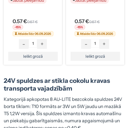
Jautāt pieejamību
Jautāt pieejamību
0.57 €
0.57 €
0.67 €
0.67 €
-15%
-15%
⏳ Atlaide līdz 06.09.2026
⏳ Atlaide līdz 06.09.2026
-
+
-
+
Ielikt grozā
Ielikt grozā
24V spuldzes ar stikla cokolu kravas
transporta vajadzībām
Kategorijā apkopotas 8 AU-LITE bezcokola spuldzes 24V
borta tīklam: T10 formāts ar 3W un 5W jaudu un mazākā
T5 1,2W versija. Šīs spuldzes izmanto kravas automašīnu
un piekabju gabarītgaismās, numura apgaismojumā un
salona indikatoros; cenas no ~0,40 €.