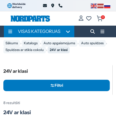
Worldwide
delivery
0
VISAS KATEGORIJAS
Sākums
Katalogs
Auto apgaismojums
Auto spuldzes
Spuldzes ar stikla cokolu
24V ar klasi
24V ar klasi
Filtri
8 rezultāti
24V ar klasi