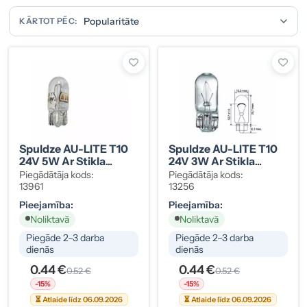
KĀRTOT PĒC:
Spuldze AU-LITE T10
Spuldze AU-LITE T10
24V 5W Ar Stikla
24V 3W Ar Stikla
Cokolu
Cokolu
Piegādātāja kods:
Piegādātāja kods:
13961
13256
Pieejamība:
Pieejamība:
Noliktavā
Noliktavā
Piegāde 2–3 darba
Piegāde 2–3 darba
dienās
dienās
0.44 €
0.44 €
0.52 €
0.52 €
-15%
-15%
⏳ Atlaide līdz 06.09.2026
⏳ Atlaide līdz 06.09.2026