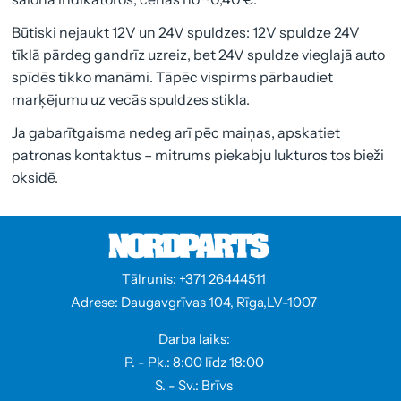
Būtiski nejaukt 12V un 24V spuldzes: 12V spuldze 24V
tīklā pārdeg gandrīz uzreiz, bet 24V spuldze vieglajā auto
spīdēs tikko manāmi. Tāpēc vispirms pārbaudiet
marķējumu uz vecās spuldzes stikla.
Ja gabarītgaisma nedeg arī pēc maiņas, apskatiet
patronas kontaktus – mitrums piekabju lukturos tos bieži
oksidē.
Tālrunis: +371 26444511
Adrese: Daugavgrīvas 104, Rīga,LV-1007
Darba laiks:
P. - Pk.: 8:00 līdz 18:00
S. - Sv.: Brīvs