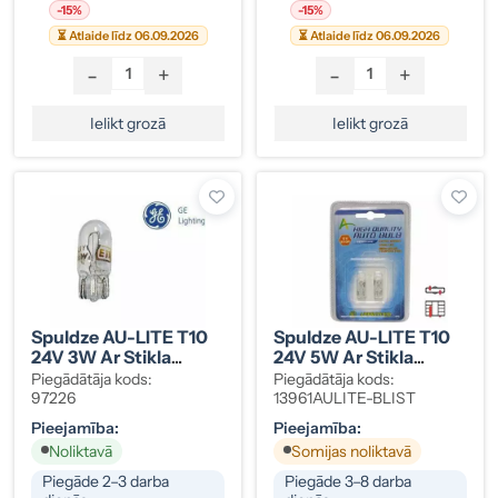
-15%
-15%
⏳ Atlaide līdz 06.09.2026
⏳ Atlaide līdz 06.09.2026
-
+
-
+
Ielikt grozā
Ielikt grozā
Spuldze AU-LITE T10
Spuldze AU-LITE T10
24V 3W Ar Stikla
24V 5W Ar Stikla
Cokolu
Cokolu
Piegādātāja kods:
Piegādātāja kods:
97226
13961AULITE-BLIST
Pieejamība:
Pieejamība:
Noliktavā
Somijas noliktavā
Piegāde 2–3 darba
Piegāde 3–8 darba