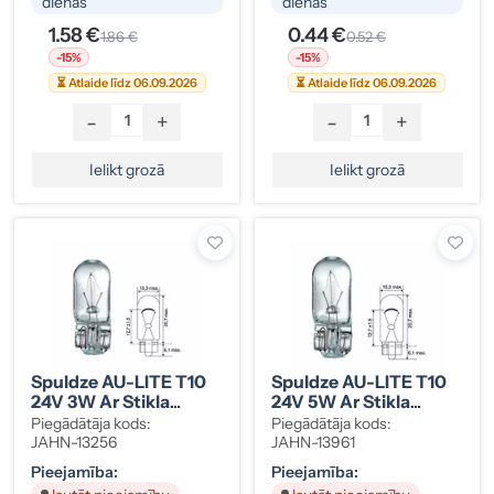
dienās
dienās
1.58 €
0.44 €
1.86 €
0.52 €
-15%
-15%
⏳ Atlaide līdz 06.09.2026
⏳ Atlaide līdz 06.09.2026
-
+
-
+
Ielikt grozā
Ielikt grozā
Spuldze AU-LITE T10
Spuldze AU-LITE T10
24V 3W Ar Stikla
24V 5W Ar Stikla
Cokolu
Cokolu
Piegādātāja kods:
Piegādātāja kods:
JAHN-13256
JAHN-13961
Pieejamība:
Pieejamība: