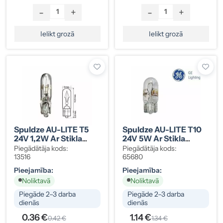
-
+
-
+
Ielikt grozā
Ielikt grozā
Spuldze AU-LITE T5
Spuldze AU-LITE T10
24V 1,2W Ar Stikla
24V 5W Ar Stikla
Cokolu
Cokolu
Piegādātāja kods:
Piegādātāja kods:
13516
65680
Pieejamība:
Pieejamība:
Noliktavā
Noliktavā
Piegāde 2–3 darba
Piegāde 2–3 darba
dienās
dienās
0.36 €
1.14 €
0.42 €
1.34 €