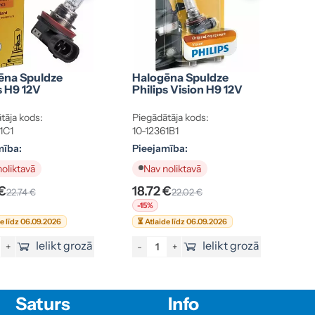
ēna Spuldze
Halogēna Spuldze
s H9 12V
Philips Vision H9 12V
tāja kods:
Piegādātāja kods:
1C1
10-12361B1
mība:
Pieejamība:
oliktavā
Nav noliktavā
 €
18.72 €
22.74 €
22.02 €
-15%
de līdz 06.09.2026
⏳ Atlaide līdz 06.09.2026
Ielikt grozā
Ielikt grozā
+
-
+
Saturs
Info