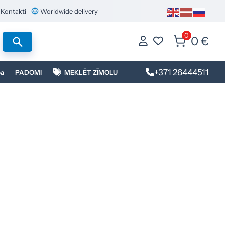
Kontakti
Worldwide delivery
0
0 €
+371 26444511
ba
PADOMI
MEKLĒT ZĪMOLU