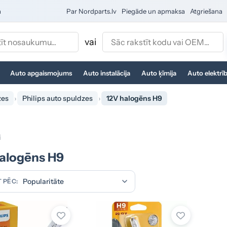
a
Par Nordparts.lv
Piegāde un apmaksa
Atgriešana
vai
Auto apgaismojums
Auto instalācija
Auto ķīmija
Auto elektrī
zes
Philips auto spuldzes
12V halogēns H9
i
alogēns H9
 PĒC: