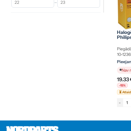
–
Halog
Philip
Piegādā
10-1236
Pieeja
Nav n
19.33
-15%
⏳ Atlai
-