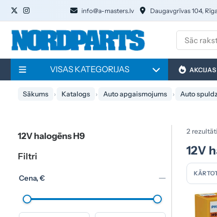
info@a-masters.lv
Daugavgrīvas 104, Rīg
VISAS KATEGORIJAS
AKCIJAS
Sākums
Katalogs
Auto apgaismojums
Auto spuld
2 rezultāt
12V halogēns H9
12V h
Filtri
KĀRTOT
Cena, €