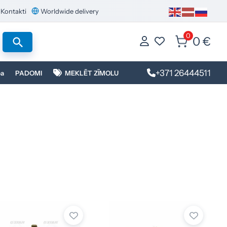
Kontakti
Worldwide delivery
0
0 €
+371 26444511
ba
PADOMI
MEKLĒT ZĪMOLU