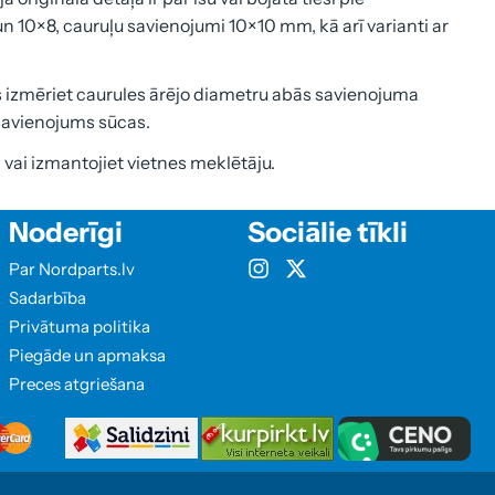
un 10×8, cauruļu savienojumi 10×10 mm, kā arī varianti ar
 izmēriet caurules ārējo diametru abās savienojuma
 savienojums sūcas.
m vai izmantojiet vietnes meklētāju.
Noderīgi
Sociālie tīkli
Par Nordparts.lv
Sadarbība
Privātuma politika
Piegāde un apmaksa
Preces atgriešana