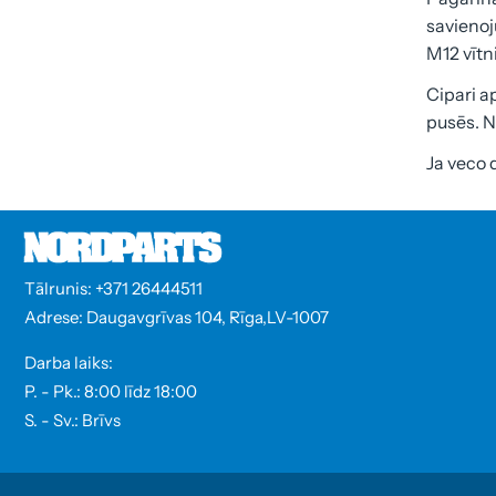
savienoj
M12 vītn
Cipari a
pusēs. N
Ja veco d
Tālrunis: +371 26444511
Adrese: Daugavgrīvas 104, Rīga,LV-1007
Darba laiks:
P. - Pk.: 8:00 līdz 18:00
S. - Sv.: Brīvs