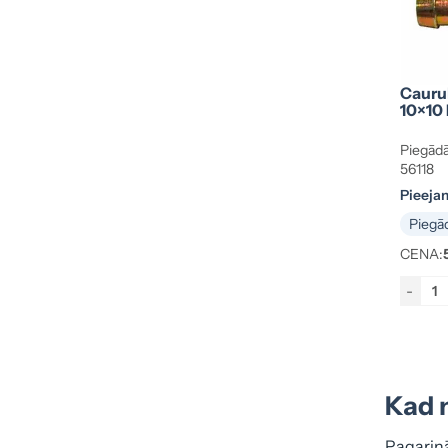
Cauru
10×10
Piegādā
56118
Pieeja
Piegād
CENA:
-
Kad 
Pagarināj