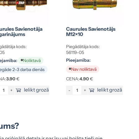
urules Savienotāja
Caurules Savienotājs
garinājums
M12×10
gādātāja kods:
Piegādātāja kods:
05
56119-05
Pieejamība:
ejamība:
Noliktavā
Nav noliktavā
egāde 2–3 darba dienās
NA:
3.90
€
CENA:
4.90
€
Ielikt grozā
Ielikt grozā
+
-
+
jums?
oriģinālā detaļa ir par īsu vai bojāta tieši pie