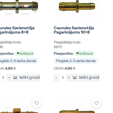
urules Savienotāja
Caurules Savienotāja
garinājums 8×8
Pagarinājums 10×8
gādātāja kods:
Piegādātāja kods:
16
56117
ejamība:
Pieejamība:
Noliktavā
Noliktavā
egāde 2–3 darba dienās
Piegāde 2–3 darba dienās
NA:
4.90
€
CENA:
4.90
€
Ielikt grozā
Ielikt grozā
+
-
+