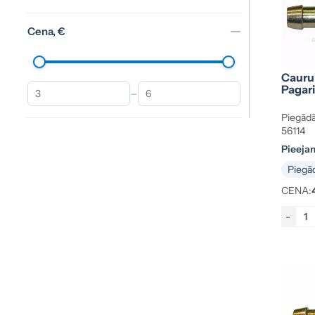
Cena, €
Caurul
Pagar
–
Piegādā
56114
Pieeja
Piegād
CENA:
-