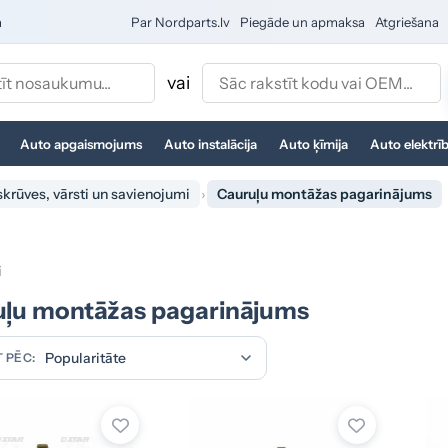
a
Par Nordparts.lv
Piegāde un apmaksa
Atgriešana
vai
Auto apgaismojums
Auto instalācija
Auto ķīmija
Auto elektrī
skrūves, vārsti un savienojumi
Cauruļu montāžas pagarinājums
i
uļu montāžas pagarinājums
 PĒC: