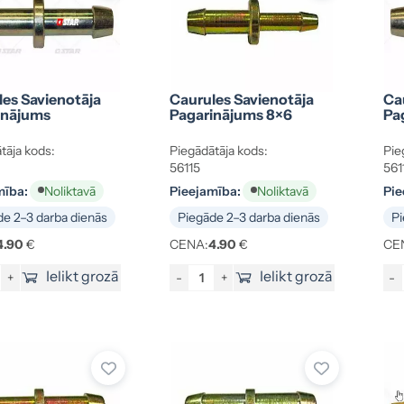
es Savienotāja
Caurules Savienotāja
Ca
inājums
Pagarinājums 8×6
Pa
tāja kods:
Piegādātāja kods:
Pie
56115
561
mība:
Pieejamība:
Pie
Noliktavā
Noliktavā
e 2–3 darba dienās
Piegāde 2–3 darba dienās
Pi
4.90
€
CENA:
4.90
€
CE
Ielikt grozā
Ielikt grozā
+
-
+
-