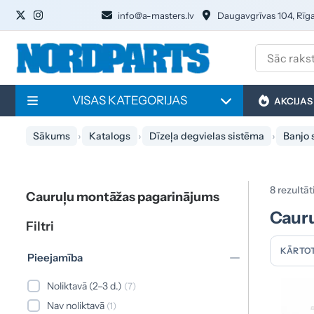
info@a-masters.lv
Daugavgrīvas 104, Rīg
VISAS KATEGORIJAS
AKCIJAS
Sākums
Katalogs
Dīzeļa degvielas sistēma
Banjo 
8 rezultāt
Cauruļu montāžas pagarinājums
Caur
Filtri
KĀRTOT
Pieejamība
Noliktavā (2–3 d.)
(7)
Nav noliktavā
(1)