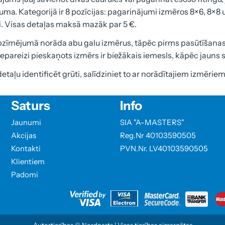
uma. Kategorijā ir 8 pozīcijas: pagarinājumi izmēros 8×6, 8×8 
i. Visas detaļas maksā mazāk par 5 €.
pzīmējumā norāda abu galu izmērus, tāpēc pirms pasūtīšanas
epareizi pieskaņots izmērs ir biežākais iemesls, kāpēc jauns
etaļu identificēt grūti, salīdziniet to ar norādītajiem izmērie
Saturs
Info
Jaunumi
SIA "A-MASTERS"
Akcijas
Reg.Nr 40103590505
Kontakti
PVN.Nr. LV40103590505
Klientiem
Padomi