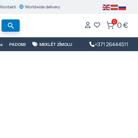
Kontakti
Worldwide delivery
0
0 €
+371 26444511
ba
PADOMI
MEKLĒT ZĪMOLU