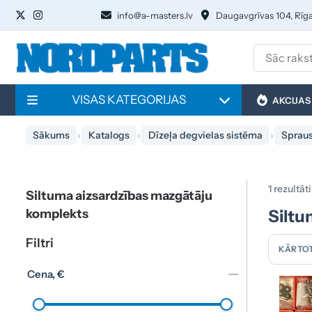
info@a-masters.lv
Daugavgrīvas 104, Rīg
VISAS KATEGORIJAS
AKCIJAS
Sākums
Katalogs
Dīzeļa degvielas sistēma
Spraus
1 rezultāti
Siltuma aizsardzības mazgātāju
komplekts
Siltu
Filtri
KĀRTOT
Cena, €