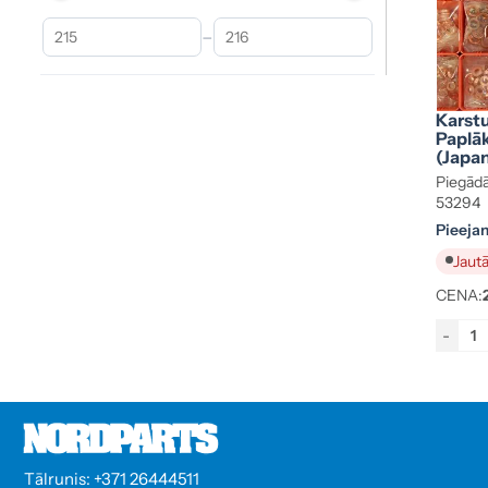
–
Karst
Paplā
(Japa
Piegādā
53294
Pieeja
Jautā
CENA:
-
Tālrunis: +371 26444511