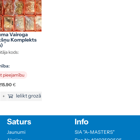
uma Vairoga
kšņu Komplekts
n)
tāja kods:
mība:
t pieejamību
215.90
€
Ielikt grozā
+
Saturs
Info
Jaunumi
SIA "A-MASTERS"