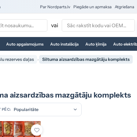
a
Par Nordparts.lv
Piegāde un apmaksa
Atgriešana
vai
Auto apgaismojums
Auto instalācija
Auto ķīmija
Auto elektrī
lu rezerves daļas
Siltuma aizsardzības mazgātāju komplekts
ma aizsardzības mazgātāju komplekts
 PĒC: