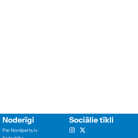
Noderīgi
Sociālie tīkli
Par Nordparts.lv