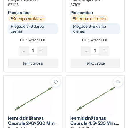
57105
57107
Pieejamība:
Pieejamība:
Somijas noliktavā
Somijas noliktavā
Piegāde 3-8 darba
Piegāde 3-8 darba
dienās
dienās
CENA:
12.90
€
CENA:
12.90
€
-
+
-
+
Ielikt grozā
Ielikt grozā
Iesmidzināšanas
Iesmidzināšanas
Caurule 2×6×500 Mm,
Caurule 4,5×530 Mm,