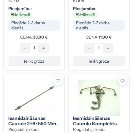
Fiat
57103
57104
Pieejamība:
Pieejamība:
Noliktavā
Noliktavā
Piegāde 2-3 darba
Piegāde 2-3 darba
dienās
dienās
CENA:
33.90
€
CENA:
11.90
€
-
+
-
+
Ielikt grozā
Ielikt grozā
Iesmidzināšanas
Iesmidzināšanas
Caurule 2×6×550 Mm,
Cauruļu Komplekts
Gali 12×12, Toyota /
VW Transporter 1.6 TD
Piegādātāja kods:
Piegādātāja kods: