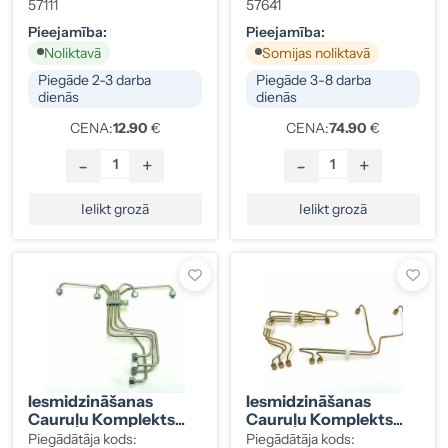
Opel
57111
57641
Pieejamība:
Pieejamība:
Noliktavā
Somijas noliktavā
Piegāde 2-3 darba
Piegāde 3-8 darba
dienās
dienās
CENA:
12.90
€
CENA:
74.90
€
-
+
-
+
Ielikt grozā
Ielikt grozā
Iesmidzināšanas
Iesmidzināšanas
Cauruļu Komplekts
Cauruļu Komplekts
Ducato/Daily (Alfa
Mercedes-Benz 250D
Piegādātāja kods:
Piegādātāja kods: