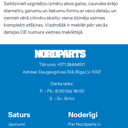
Salīdziniet uzgriežņu izmēru abos galos, caurules ārējo
diametru, garumu un liekumu formu ar veco detaļu, un
ņemiet vērā cilindru skaitu: viena dzinēja saimes
komplekti atšķiras. Visdrošāk ir meklēt pēc vecās
detaļas OE numura vietnes meklētājā.
Tālrunis: +371 26444511
Adrese: Daugavgrīvas 104, Rīga,LV-1007
Darba laiks:
P. - Pk.: 8:00 līdz 18:00
S. - Sv.: Brīvs
Saturs
Noderīgi
Jaunumi
Par Nordparts.lv