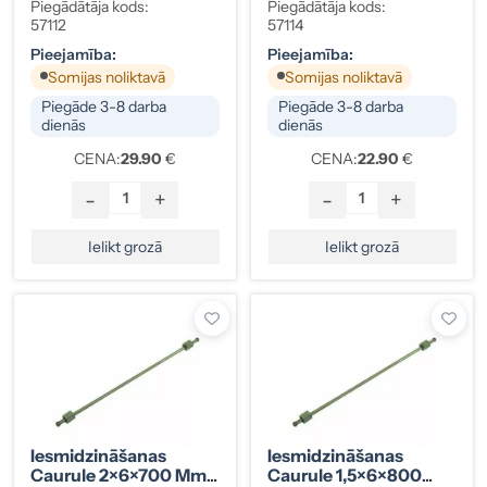
Mm, Gali 12×12, Iveco
Mm, Gali 12×12
Piegādātāja kods:
Piegādātāja kods:
57112
57114
Pieejamība:
Pieejamība:
Somijas noliktavā
Somijas noliktavā
Piegāde 3-8 darba
Piegāde 3-8 darba
dienās
dienās
CENA:
29.90
€
CENA:
22.90
€
-
+
-
+
Ielikt grozā
Ielikt grozā
Iesmidzināšanas
Iesmidzināšanas
Caurule 2×6×700 Mm,
Caurule 1,5×6×800