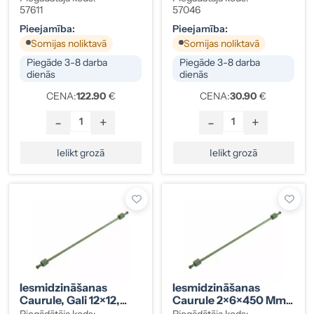
31/35)
57611
57046
Pieejamība:
Pieejamība:
Somijas noliktavā
Somijas noliktavā
Piegāde 3-8 darba
Piegāde 3-8 darba
dienās
dienās
CENA:
122.90
€
CENA:
30.90
€
-
+
-
+
Ielikt grozā
Ielikt grozā
Iesmidzināšanas
Iesmidzināšanas
Caurule, Gali 12×12,
Caurule 2×6×450 Mm,
Iveco
Gali 12×12, Ford / Iveco
Piegādātāja kods:
Piegādātāja kods: