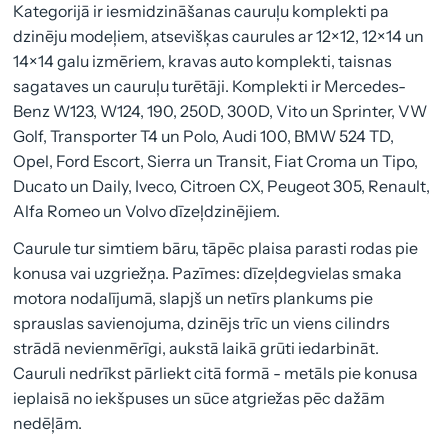
Kategorijā ir iesmidzināšanas cauruļu komplekti pa
dzinēju modeļiem, atsevišķas caurules ar 12×12, 12×14 un
14×14 galu izmēriem, kravas auto komplekti, taisnas
sagataves un cauruļu turētāji. Komplekti ir Mercedes-
Benz W123, W124, 190, 250D, 300D, Vito un Sprinter, VW
Golf, Transporter T4 un Polo, Audi 100, BMW 524 TD,
Opel, Ford Escort, Sierra un Transit, Fiat Croma un Tipo,
Ducato un Daily, Iveco, Citroen CX, Peugeot 305, Renault,
Alfa Romeo un Volvo dīzeļdzinējiem.
Caurule tur simtiem bāru, tāpēc plaisa parasti rodas pie
konusa vai uzgriežņa. Pazīmes: dīzeļdegvielas smaka
motora nodalījumā, slapjš un netīrs plankums pie
sprauslas savienojuma, dzinējs trīc un viens cilindrs
strādā nevienmērīgi, aukstā laikā grūti iedarbināt.
Cauruli nedrīkst pārliekt citā formā - metāls pie konusa
ieplaisā no iekšpuses un sūce atgriežas pēc dažām
nedēļām.