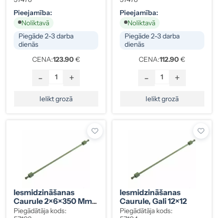
Pieejamība:
Pieejamība:
Noliktavā
Noliktavā
Piegāde 2-3 darba
Piegāde 2-3 darba
dienās
dienās
CENA:
123.90
€
CENA:
112.90
€
-
+
-
+
Ielikt grozā
Ielikt grozā
Iesmidzināšanas
Iesmidzināšanas
Caurule 2×6×350 Mm,
Caurule, Gali 12×12
Gali 12×12, Opel / VW /
Piegādātāja kods:
Piegādātāja kods: