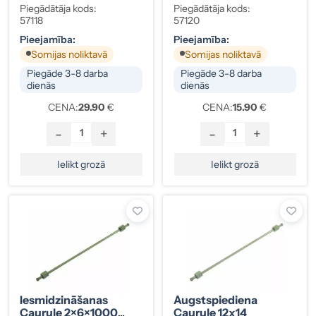
Gali 12×12
Gali 12×12
Piegādātāja kods:
Piegādātāja kods:
57118
57120
Pieejamība:
Pieejamība:
Somijas noliktavā
Somijas noliktavā
Piegāde 3-8 darba
Piegāde 3-8 darba
dienās
dienās
CENA:
29.90
€
CENA:
15.90
€
-
+
-
+
Ielikt grozā
Ielikt grozā
Iesmidzināšanas
Augstspiediena
Caurule 2×6×1000
Caurule 12x14