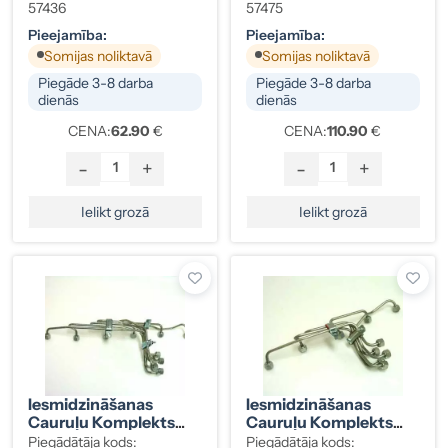
Romeo, Sofim 2.5 D)
5 Cilindriem (190/200)
57436
57475
Pieejamība:
Pieejamība:
Somijas noliktavā
Somijas noliktavā
Piegāde 3-8 darba
Piegāde 3-8 darba
dienās
dienās
CENA:
62.90
€
CENA:
110.90
€
-
+
-
+
Ielikt grozā
Ielikt grozā
Iesmidzināšanas
Iesmidzināšanas
Cauruļu Komplekts
Cauruļu Komplekts
Volvo, VW 2,4TD (LT
VW Transporter T4 2.4
Piegādātāja kods:
Piegādātāja kods: