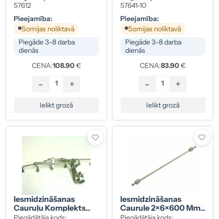
31/35)
D / 2,5 TDI
57612
57641-10
Pieejamība:
Pieejamība:
Somijas noliktavā
Somijas noliktavā
Piegāde 3-8 darba
Piegāde 3-8 darba
dienās
dienās
CENA:
108.90
€
CENA:
83.90
€
-
+
-
+
Ielikt grozā
Ielikt grozā
Iesmidzināšanas
Iesmidzināšanas
Cauruļu Komplekts
Caurule 2×6×600 Mm,
Volvo, VW 2,4D (LT
Gali 12×12
Piegādātāja kods:
Piegādātāja kods: