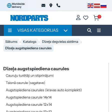
Worldwide
delivery
0
VISAS KATEGORIJAS
Sākums
Katalogs
Dīzeļa degvielas sistēma
Dīzeļa augstspiediena caurules
Dīzeļa augstspiediena caurules
Cauruļu turētāji un stiprinājumi
Taisnā caurule (sagatave)
Augstspiediena caurules (kravas auto komplekti)
Augstspiediena caurule 14x14
Augstspiediena caurule 12x14
Augstspiediena caurule 12x12