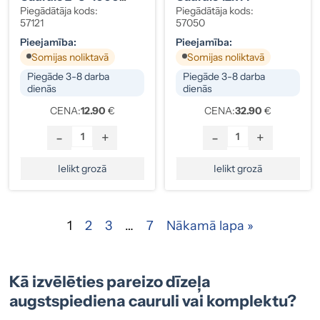
Mm, Gali 12×12
Piegādātāja kods:
Piegādātāja kods:
57121
57050
Pieejamība:
Pieejamība:
Somijas noliktavā
Somijas noliktavā
Piegāde 3-8 darba
Piegāde 3-8 darba
dienās
dienās
CENA:
12.90
€
CENA:
32.90
€
-
+
-
+
Ielikt grozā
Ielikt grozā
1
2
3
…
7
Nākamā lapa »
Kā izvēlēties pareizo dīzeļa
augstspiediena cauruli vai komplektu?