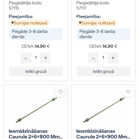
Gali 12×12
Mm, Gali 12×12
Piegādātāja kods:
Piegādātāja kods:
57115
57117
Pieejamība:
Pieejamība:
Somijas noliktavā
Somijas noliktavā
Piegāde 3-8 darba
Piegāde 3-8 darba
dienās
dienās
CENA:
14.90
€
CENA:
14.90
€
-
+
-
+
Ielikt grozā
Ielikt grozā
Iesmidzināšanas
Iesmidzināšanas
Caurule 2×6×800 Mm,
Caurule 2×6×900 Mm,