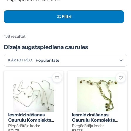
Filtri
158 rezultāti
Dīzeļa augstspiediena caurules
KĀRTOT PĒC:
Iesmidzināšanas
Iesmidzināšanas
Cauruļu Komplekts
Cauruļu Komplekts
Mercedes-Benz 300D
Mercedes-Benz
Piegādātāja kods:
Piegādātāja kods:
W124 6 Cilindriem
Sprinter 5 Cilindriem
57476
57478