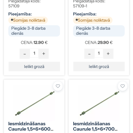
Gali 12×12, Ford / Fiat /
Gali 12×12, Mercedes-
Piegādātāja kods:
Piegādātāja kods:
Lancia
Benz 250 D / Vito
57109
57109-1
Pieejamība:
Pieejamība:
Somijas noliktavā
Somijas noliktavā
Piegāde 3-8 darba
Piegāde 3-8 darba
dienās
dienās
CENA:
12.90
€
CENA:
29.90
€
-
+
-
+
Ielikt grozā
Ielikt grozā
Iesmidzināšanas
Iesmidzināšanas
Caurule 1,5×6×600
Caurule 1,5×6×700