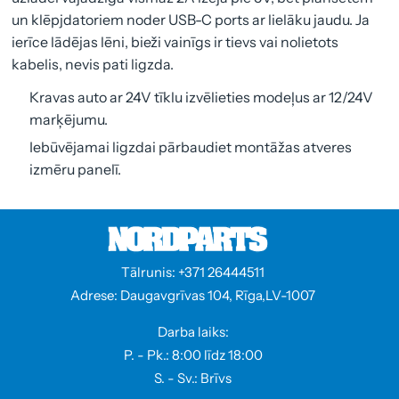
un klēpjdatoriem noder USB-C ports ar lielāku jaudu. Ja
ierīce lādējas lēni, bieži vainīgs ir tievs vai nolietots
kabelis, nevis pati ligzda.
Kravas auto ar 24V tīklu izvēlieties modeļus ar 12/24V
marķējumu.
Iebūvējamai ligzdai pārbaudiet montāžas atveres
izmēru panelī.
Tālrunis: +371 26444511
Adrese: Daugavgrīvas 104, Rīga,LV-1007
Darba laiks:
P. - Pk.: 8:00 līdz 18:00
S. - Sv.: Brīvs