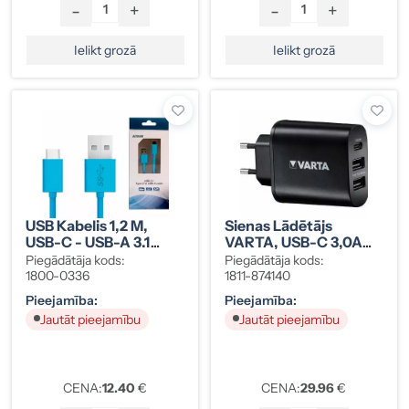
-
+
-
+
Ielikt grozā
Ielikt grozā
USB Kabelis 1,2 M,
Sienas Lādētājs
USB-C - USB-A 3.1
VARTA, USB-C 3,0A
Gen1
Un 2xUSB-A 2,4A
Piegādātāja kods:
Piegādātāja kods:
1800-0336
1811-874140
Pieejamība:
Pieejamība:
Jautāt pieejamību
Jautāt pieejamību
CENA:
12.40
€
CENA:
29.96
€