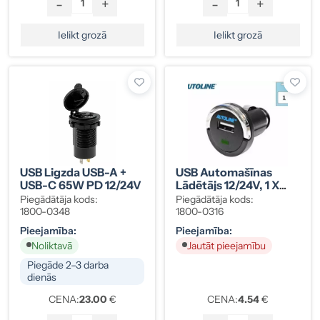
-
+
-
+
Ielikt grozā
Ielikt grozā
USB Ligzda USB-A +
USB Automašīnas
USB-C 65W PD 12/24V
Lādētājs 12/24V, 1 X
USB, 1200mA/5V
Piegādātāja kods:
Piegādātāja kods:
1800-0348
1800-0316
Pieejamība:
Pieejamība:
Noliktavā
Jautāt pieejamību
Piegāde 2–3 darba
dienās
CENA:
23.00
€
CENA:
4.54
€