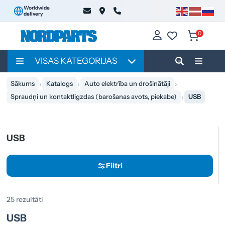
Worldwide
delivery
0
VISAS KATEGORIJAS
Sākums
Katalogs
Auto elektrība un drošinātāji
Spraudņi un kontaktligzdas (barošanas avots, piekabe)
USB
USB
Filtri
25 rezultāti
USB