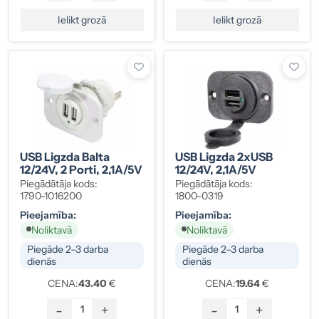
Ielikt grozā
Ielikt grozā
USB Ligzda Balta
USB Ligzda 2xUSB
12/24V, 2 Porti, 2,1A/5V
12/24V, 2,1A/5V
Piegādātāja kods:
Piegādātāja kods:
1790-1016200
1800-0319
Pieejamība:
Pieejamība:
Noliktavā
Noliktavā
Piegāde 2–3 darba
Piegāde 2–3 darba
dienās
dienās
CENA:
43.40
€
CENA:
19.64
€
-
+
-
+