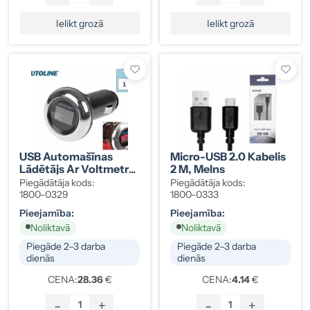
Ielikt grozā
Ielikt grozā
USB Automašīnas
Micro-USB 2.0 Kabelis
Lādētājs Ar Voltmetru
2 M, Melns
2xUSB 12/24V, 3,1A
Piegādātāja kods:
Piegādātāja kods:
1800-0329
1800-0333
Pieejamība:
Pieejamība:
Noliktavā
Noliktavā
Piegāde 2–3 darba
Piegāde 2–3 darba
dienās
dienās
CENA:
28.36
€
CENA:
4.14
€
-
+
-
+