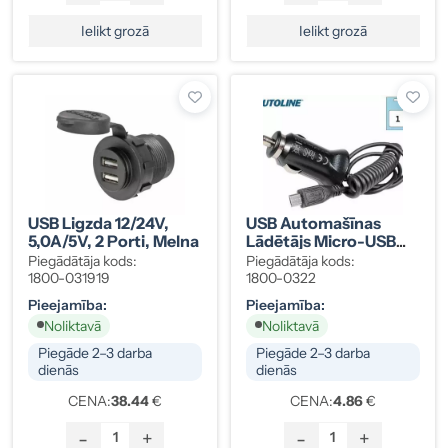
Ielikt grozā
Ielikt grozā
USB Ligzda 12/24V,
USB Automašīnas
5,0A/5V, 2 Porti, Melna
Lādētājs Micro-USB
12/24V, 1,2A
Piegādātāja kods:
Piegādātāja kods:
1800-031919
1800-0322
Pieejamība:
Pieejamība:
Noliktavā
Noliktavā
Piegāde 2–3 darba
Piegāde 2–3 darba
dienās
dienās
CENA:
38.44
€
CENA:
4.86
€
-
+
-
+