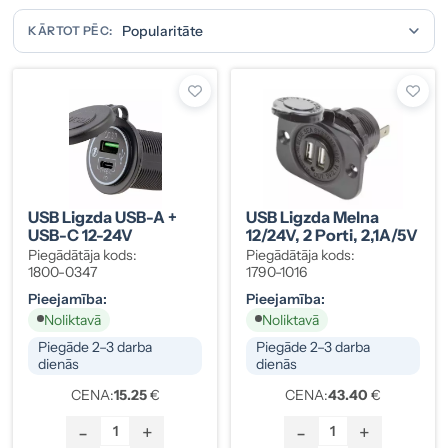
KĀRTOT PĒC:
USB Ligzda USB-A +
USB Ligzda Melna
USB-C 12-24V
12/24V, 2 Porti, 2,1A/5V
Piegādātāja kods:
Piegādātāja kods:
1800-0347
1790-1016
Pieejamība:
Pieejamība:
Noliktavā
Noliktavā
Piegāde 2–3 darba
Piegāde 2–3 darba
dienās
dienās
CENA:
15.25
€
CENA:
43.40
€
-
+
-
+