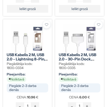
Ielikt grozā
Ielikt grozā
USB Kabelis 2 M, USB
USB Kabelis 2 M, USB
2.0 - Lightning 8-Pin,
2.0 - 30-Pin Dock,
Balts
Balts
Piegādātāja kods:
Piegādātāja kods:
1800-0334
1800-0335
Pieejamība:
Pieejamība:
Noliktavā
Noliktavā
Piegāde 2–3 darba
Piegāde 2–3 darba
dienās
dienās
CENA:
10.96
€
CENA:
6.00
€
-
+
-
+