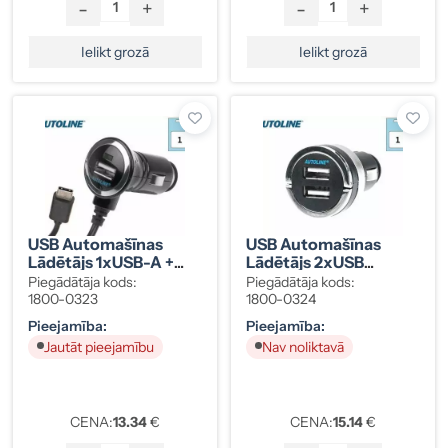
-
+
-
+
Ielikt grozā
Ielikt grozā
USB Automašīnas
USB Automašīnas
Lādētājs 1xUSB-A +
Lādētājs 2xUSB
Type-C Kabelis
12/24V, 4,8A
Piegādātāja kods:
Piegādātāja kods:
1800-0323
1800-0324
Pieejamība:
Pieejamība:
Jautāt pieejamību
Nav noliktavā
CENA:
13.34
€
CENA:
15.14
€