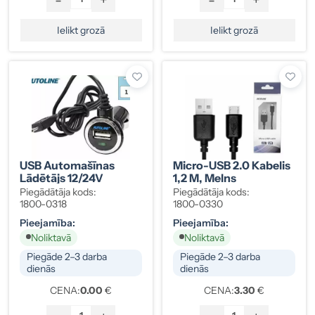
Ielikt grozā
Ielikt grozā
USB Automašīnas
Micro-USB 2.0 Kabelis
Lādētājs 12/24V
1,2 M, Melns
Piegādātāja kods:
Piegādātāja kods:
1800-0318
1800-0330
Pieejamība:
Pieejamība:
Noliktavā
Noliktavā
Piegāde 2–3 darba
Piegāde 2–3 darba
dienās
dienās
CENA:
0.00
€
CENA:
3.30
€