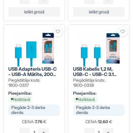
Ielikt grozā
Ielikt grozā
USB Adapteris USB-C
USB Kabelis 1,2 M,
- USB-A Mātīte, 200
USB-C - USB-C 3.1
Mm, Zils
Gen1, Zils
Piegādātāja kods:
Piegādātāja kods:
1800-0337
1800-0338
Pieejamība:
Pieejamība:
Noliktavā
Noliktavā
Piegāde 2–3 darba
Piegāde 2–3 darba
dienās
dienās
CENA:
7.76
€
CENA:
12.60
€
-
+
-
+