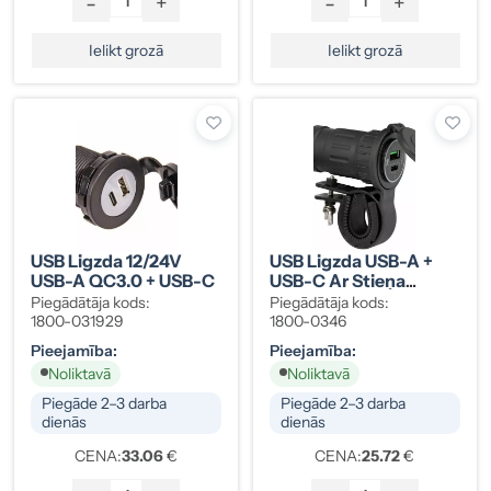
-
+
-
+
Ielikt grozā
Ielikt grozā
USB Ligzda 12/24V
USB Ligzda USB-A +
USB-A QC3.0 + USB-C
USB-C Ar Stieņa
Stiprinājumu
Piegādātāja kods:
Piegādātāja kods:
1800-031929
1800-0346
Pieejamība:
Pieejamība:
Noliktavā
Noliktavā
Piegāde 2–3 darba
Piegāde 2–3 darba
dienās
dienās
CENA:
33.06
€
CENA:
25.72
€