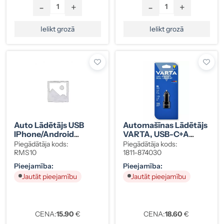
-
+
-
+
Ielikt grozā
Ielikt grozā
Auto Lādētājs USB
Automašīnas Lādētājs
IPhone/Android
VARTA, USB-C+A
Cigarešu Šķiltavu
12/24V, 5V/3A Un
Piegādātāja kods:
Piegādātāja kods:
Ligzdai
5V/2,4A
RMS10
1811-874030
Pieejamība:
Pieejamība:
Jautāt pieejamību
Jautāt pieejamību
CENA:
15.90
€
CENA:
18.60
€