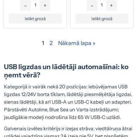
-
+
-
+
Ielikt grozā
Ielikt grozā
1
2
Nākamā lapa »
USB ligzdas un lādētāji automašīnai: ko
ņemt vērā?
Kategorijā ir vairāk nekā 20 pozīcijas: iebūvējamas USB
ligzdas 12/24V borta tīklam, lādētāji piesmēķētāja ligzdai,
sienas lādētāji, kā arī USB-A un USB-C kabeļi un adapteri.
Pārstāvēti Autoline, Blue Sea un Varta izstrādājumi;
jaudīgākie modeļi nodrošina līdz 65 W USB-C uzlādi.
Galvenais izvēles kritērijs ir izejas strāva: viedtālruņa ātrai
uzlādei vajadzīga vismaz 2A izeja pie 5V, bet planšetēm