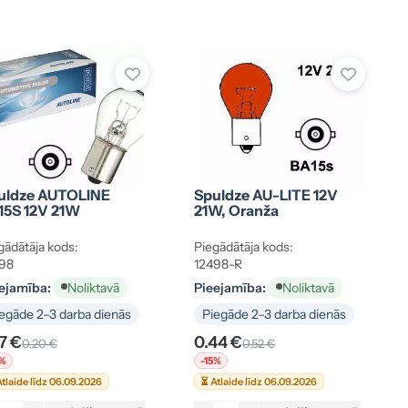
uldze AUTOLINE
Spuldze AU-LITE 12V
15S 12V 21W
21W, Oranža
gādātāja kods:
Piegādātāja kods:
98
12498-R
ejamība:
Pieejamība:
Noliktavā
Noliktavā
egāde 2–3 darba dienās
Piegāde 2–3 darba dienās
17 €
0.44 €
0.20 €
0.52 €
5%
-15%
tlaide līdz 06.09.2026
⏳ Atlaide līdz 06.09.2026