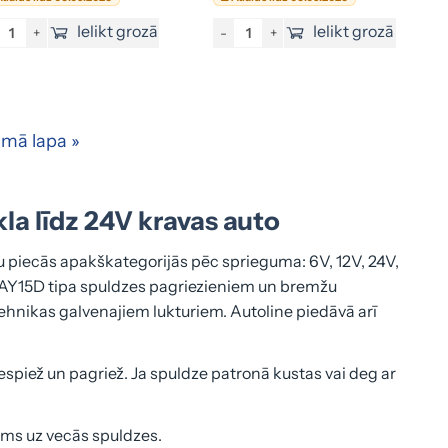
Ielikt grozā
Ielikt grozā
+
-
+
mā lapa »
la līdz 24V kravas auto
 piecās apakškategorijās pēc sprieguma: 6V, 12V, 24V,
 BAY15D tipa spuldzes pagriezieniem un bremžu
nikas galvenajiem lukturiem. Autoline piedāvā arī
espiež un pagriež. Ja spuldze patronā kustas vai deg ar
ums uz vecās spuldzes.