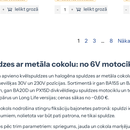
Ielikt grozā
Ielikt grozā
+
-
+
-
1
2
3
…
8
Nāka
zes ar metāla cokolu: no 6V motocik
a apvieno kvēlspuldzes un halogēna spuldzes ar metāla cokolu
tsevišķas 30V un 230V pozīcijas. Sortimentā ir gan BA15S un
 gan BA20D un PX15D divkvēldiegu spuldzes motociklu un teh
pārus un Long Life versijas; cenas sākas no ~0,60 €.
okols nodrošina stingru fiksāciju bajonetes patronā: spuldzi i
umiem, nolietota var būt pati patrona, ne tikai spuldze.
ies pēc trim parametriem: spriegums, jauda un cokola marķēj