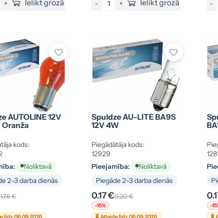
Ielikt grozā
Ielikt grozā
+
-
+
-
ze AUTOLINE 12V
Spuldze AU-LITE BA9S
Sp
, Oranža
12V 4W
BA
tāja kods:
Piegādātāja kods:
Pie
R
12929
128
mība:
Pieejamība:
Pie
Noliktavā
Noliktavā
e 2–3 darba dienās
Piegāde 2–3 darba dienās
Pi
0.17 €
0.
1.76 €
0.20 €
-15%
-1
de līdz 06.09.2026
⏳ Atlaide līdz 06.09.2026
⏳ A