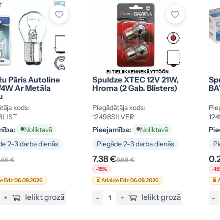
u Pāris Autoline
Spuldze XTEC 12V 21W,
Sp
/4W Ar Metāla
Hroma (2 Gab. Blisters)
BA
u
tāja kods:
Piegādātāja kods:
Pie
BLIST
12498SILVER
12
mība:
Pieejamība:
Pie
Noliktavā
Noliktavā
e 2–3 darba dienās
Piegāde 2–3 darba dienās
Pi
7.38 €
0.
1.66 €
8.68 €
-15%
-1
de līdz 06.09.2026
⏳ Atlaide līdz 06.09.2026
⏳ A
Ielikt grozā
Ielikt grozā
+
-
+
-