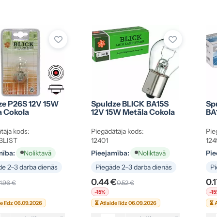
ze P26S 12V 15W
Spuldze BLICK BA15S
Sp
a Cokola
12V 15W Metāla Cokola
BA
tāja kods:
Piegādātāja kods:
Pie
BLIST
12401
124
mība:
Pieejamība:
Pie
Noliktavā
Noliktavā
e 2–3 darba dienās
Piegāde 2–3 darba dienās
Pi
0.44 €
0.
1.96 €
0.52 €
-15%
-1
de līdz 06.09.2026
⏳ Atlaide līdz 06.09.2026
⏳ A