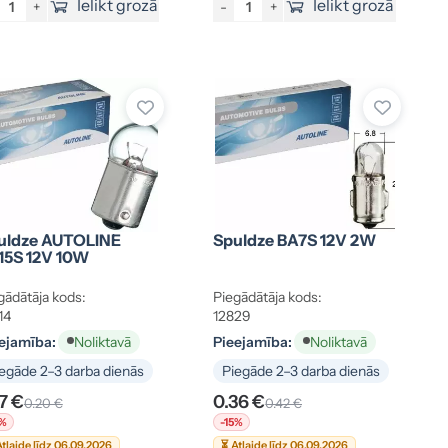
Ielikt grozā
Ielikt grozā
+
-
+
uldze AUTOLINE
Spuldze BA7S 12V 2W
15S 12V 10W
gādātāja kods:
Piegādātāja kods:
14
12829
ejamība:
Pieejamība:
Noliktavā
Noliktavā
egāde 2–3 darba dienās
Piegāde 2–3 darba dienās
17 €
0.36 €
0.20 €
0.42 €
5%
-15%
tlaide līdz 06.09.2026
⏳ Atlaide līdz 06.09.2026