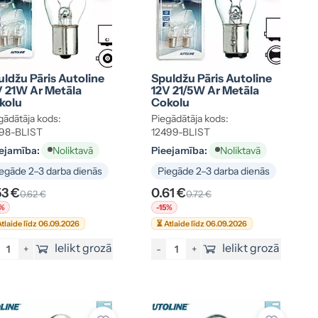
ldžu Pāris Autoline
Spuldžu Pāris Autoline
V 21W Ar Metāla
12V 21/5W Ar Metāla
kolu
Cokolu
gādātāja kods:
Piegādātāja kods:
98-BLIST
12499-BLIST
ejamība:
Pieejamība:
Noliktavā
Noliktavā
egāde 2–3 darba dienās
Piegāde 2–3 darba dienās
53 €
0.61 €
0.62 €
0.72 €
5%
-15%
tlaide līdz 06.09.2026
⏳ Atlaide līdz 06.09.2026
Ielikt grozā
Ielikt grozā
+
-
+