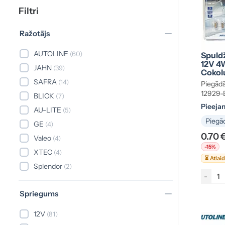
Filtri
Ražotājs
AUTOLINE
(60)
Spuldž
12V 4
JAHN
(39)
Cokol
SAFRA
(14)
Piegādā
12929-
BLICK
(7)
Pieeja
AU-LITE
(5)
Piegād
GE
(4)
0.70 
Valeo
(4)
-15%
XTEC
(4)
⏳ Atlai
Splendor
(2)
-
OSRAM
(1)
Spriegums
12V
(81)