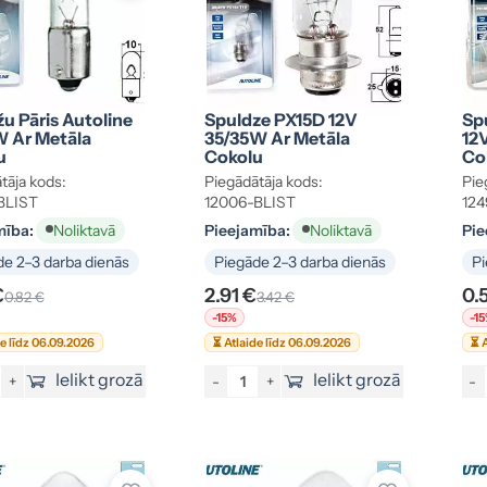
u Pāris Autoline
Spuldze PX15D 12V
Spu
W Ar Metāla
35/35W Ar Metāla
12
u
Cokolu
Co
tāja kods:
Piegādātāja kods:
Pie
BLIST
12006-BLIST
124
mība:
Pieejamība:
Pie
Noliktavā
Noliktavā
e 2–3 darba dienās
Piegāde 2–3 darba dienās
Pi
€
2.91 €
0.
0.82 €
3.42 €
-15%
-1
de līdz 06.09.2026
⏳ Atlaide līdz 06.09.2026
⏳ A
Ielikt grozā
Ielikt grozā
+
-
+
-