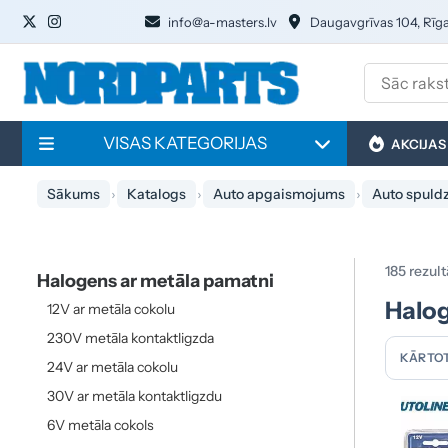
info@a-masters.lv
Daugavgrīvas 104, Rīg
VISAS KATEGORIJAS
AKCIJAS
Sākums
Katalogs
Auto apgaismojums
Auto spuld
185 rezult
Halogens ar metāla pamatni
Halog
12V ar metāla cokolu
230V metāla kontaktligzda
KĀRTOT
24V ar metāla cokolu
30V ar metāla kontaktligzdu
6V metāla cokols