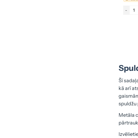
-
Spuld
Šī sadaļ
kā arī a
gaismām,
spuldžu 
Metāla c
pārtrauk
Izvēliet