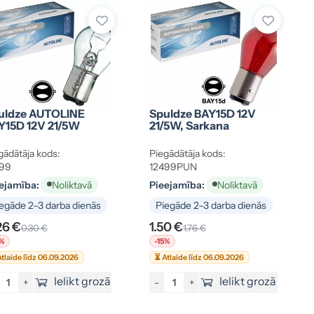
uldze AUTOLINE
Spuldze BAY15D 12V
Y15D 12V 21/5W
21/5W, Sarkana
gādātāja kods:
Piegādātāja kods:
499
12499PUN
ejamība:
Pieejamība:
Noliktavā
Noliktavā
egāde 2–3 darba dienās
Piegāde 2–3 darba dienās
26 €
1.50 €
0.30 €
1.76 €
5%
-15%
tlaide līdz 06.09.2026
⏳ Atlaide līdz 06.09.2026
Ielikt grozā
Ielikt grozā
+
-
+