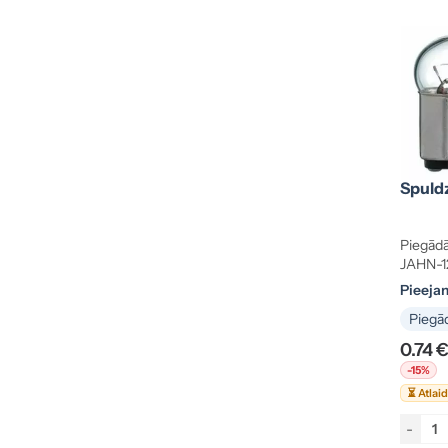
Spuld
Piegādā
JAHN-1
Pieeja
Piegād
0.74 
-15%
⏳ Atlai
-