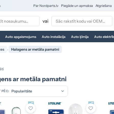
a
Par Nordparts.lv
Piegāde un apmaksa
Atgriešana
vai
Auto apgaismojums
Auto instalācija
Auto ķīmija
Auto elektrī
zes
Halogens ar metāla pamatni
āti
ens ar metāla pamatni
 PĒC: