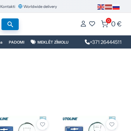
Kontakti
Worldwide delivery
0
0 €
+371 26444511
ba
PADOMI
MEKLĒT ZĪMOLU