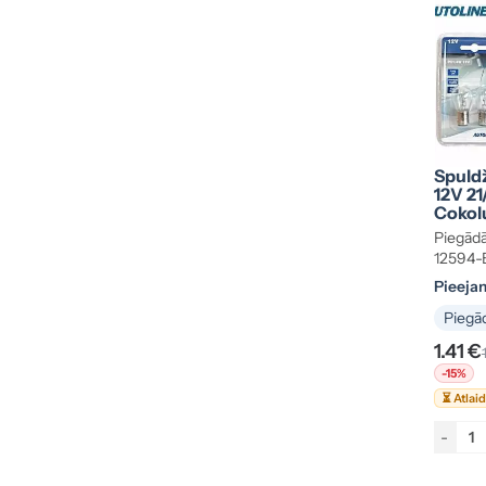
Spuldž
12V 21
Cokol
Piegādā
12594-
Pieeja
Piegād
1.41 €
-15%
⏳ Atlai
-