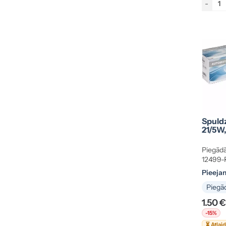
-
Spuld
21/5W
Piegādā
12499-
Pieeja
Piegād
1.50 €
-15%
⏳ Atlai