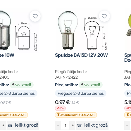
ze 10W
Spuldze BA15D 12V 20W
Sp
Dz
tāja kods:
Piegādātāja kods:
Pie
2400
JAHN-12422
JA
mība:
Pieejamība:
Pie
Noliktavā
Noliktavā
e 2–3 darba dienās
Piegāde 2–3 darba dienās
Pi
€
0.97 €
5.1
0.87 €
1.14 €
-15%
-1
de līdz 06.09.2026
⏳ Atlaide līdz 06.09.2026
⏳ A
Ielikt grozā
Ielikt grozā
+
-
+
-