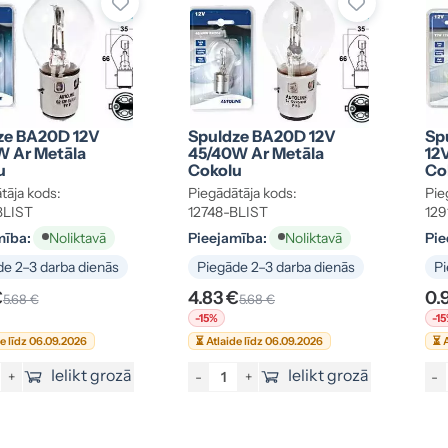
ze BA20D 12V
Spuldze BA20D 12V
Spu
W Ar Metāla
45/40W Ar Metāla
12
u
Cokolu
Co
tāja kods:
Piegādātāja kods:
Pie
BLIST
12748-BLIST
129
mība:
Pieejamība:
Pie
Noliktavā
Noliktavā
e 2–3 darba dienās
Piegāde 2–3 darba dienās
Pi
€
4.83 €
0.
5.68 €
5.68 €
-15%
-1
de līdz 06.09.2026
⏳ Atlaide līdz 06.09.2026
⏳ A
Ielikt grozā
Ielikt grozā
+
-
+
-