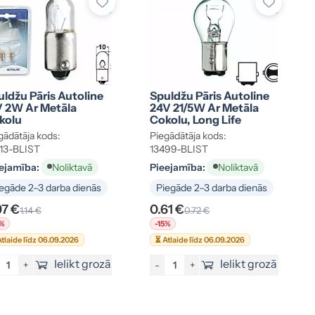
ldžu Pāris Autoline
Spuldžu Pāris Autoline
V 2W Ar Metāla
24V 21/5W Ar Metāla
kolu
Cokolu, Long Life
gādātāja kods:
Piegādātāja kods:
13-BLIST
13499-BLIST
ejamība:
Pieejamība:
Noliktavā
Noliktavā
egāde 2–3 darba dienās
Piegāde 2–3 darba dienās
97 €
0.61 €
1.14 €
0.72 €
5%
-15%
tlaide līdz 06.09.2026
⏳ Atlaide līdz 06.09.2026
Ielikt grozā
Ielikt grozā
+
-
+