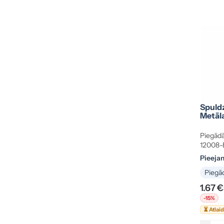
Spuld
Metāl
Piegādā
12008-
Pieeja
Piegād
1.67 €
-15%
⏳ Atlai