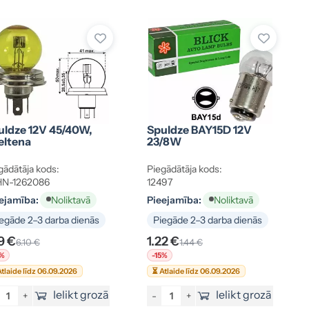
uldze 12V 45/40W,
Spuldze BAY15D 12V
eltena
23/8W
gādātāja kods:
Piegādātāja kods:
HN-1262086
12497
ejamība:
Pieejamība:
Noliktavā
Noliktavā
egāde 2–3 darba dienās
Piegāde 2–3 darba dienās
9 €
1.22 €
6.10 €
1.44 €
5%
-15%
tlaide līdz 06.09.2026
⏳ Atlaide līdz 06.09.2026
Ielikt grozā
Ielikt grozā
+
-
+