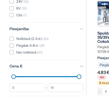
24V
(52)
6V
(25)
Cits
(1)
Pieejamība
Spuld
35/35
Noliktavā (2–3 d.)
(64)
Cokol
Piegāde 3–8 d.
(38)
Piegādā
12728-
Nav noliktavā
(83)
Pieeja
Piegād
Cena, €
4.83 
-15%
⏳ Atlai
–
-