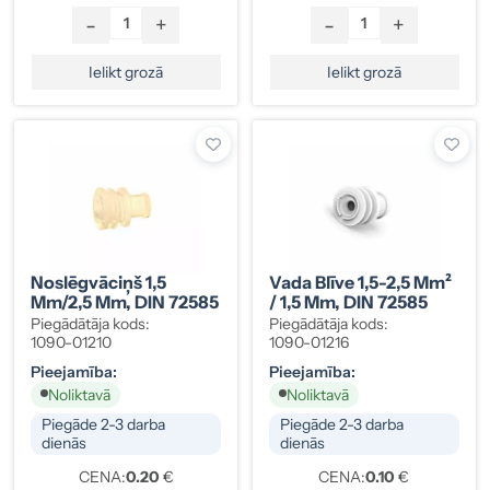
-
+
-
+
Ielikt grozā
Ielikt grozā
Noslēgvāciņš 1,5
Vada Blīve 1,5-2,5 Mm²
Mm/2,5 Mm, DIN 72585
/ 1,5 Mm, DIN 72585
Piegādātāja kods:
Piegādātāja kods:
1090-01210
1090-01216
Pieejamība:
Pieejamība:
Noliktavā
Noliktavā
Piegāde 2-3 darba
Piegāde 2-3 darba
dienās
dienās
CENA:
0.20
€
CENA:
0.10
€