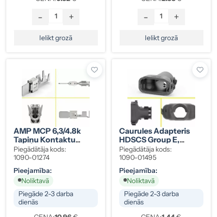
-
+
-
+
Ielikt grozā
Ielikt grozā
AMP MCP 6,3/4.8k
Caurules Adapteris
Tapiņu Kontaktu
HDSCS Group E,
Komplekts 1-2,5 Mm²
NW17, Taisns
Piegādātāja kods:
Piegādātāja kods:
(10 Gab.)
1090-01274
1090-01495
Pieejamība:
Pieejamība:
Noliktavā
Noliktavā
Piegāde 2-3 darba
Piegāde 2-3 darba
dienās
dienās
CENA:
10.96
€
CENA:
1.44
€