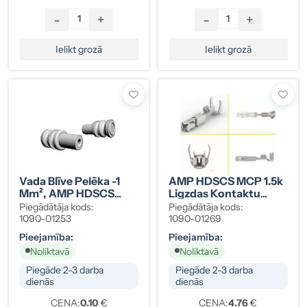
-
+
-
+
Ielikt grozā
Ielikt grozā
Vada Blīve Pelēka -1
AMP HDSCS MCP 1.5k
Mm², AMP HDSCS
Ligzdas Kontaktu
MCP 1.5k
Komplekts 1-1,5 Mm²
Piegādātāja kods:
Piegādātāja kods:
(10 Gab.), 1418884-1
1090-01253
1090-01269
Pieejamība:
Pieejamība:
Noliktavā
Noliktavā
Piegāde 2-3 darba
Piegāde 2-3 darba
dienās
dienās
CENA:
0.10
€
CENA:
4.76
€