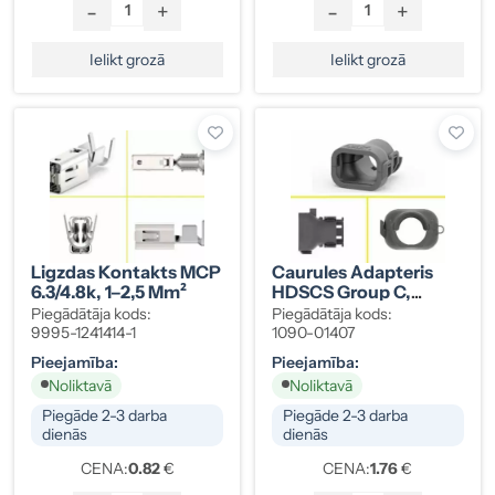
-
+
-
+
Ielikt grozā
Ielikt grozā
Ligzdas Kontakts MCP
Caurules Adapteris
6.3/4.8k, 1–2,5 Mm²
HDSCS Group C,
NW13, Taisns
Piegādātāja kods:
Piegādātāja kods:
9995-1241414-1
1090-01407
Pieejamība:
Pieejamība:
Noliktavā
Noliktavā
Piegāde 2-3 darba
Piegāde 2-3 darba
dienās
dienās
CENA:
0.82
€
CENA:
1.76
€