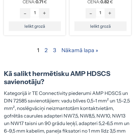
CENA:
0.71
€
CENA:
0.82
€
-
+
-
+
Ielikt grozā
Ielikt grozā
1
2
3
Nākamā lapa »
Kā salikt hermētisku AMP HDSCS
savienotāju?
Kategorijā ir TE Connectivity piederumi AMP HDSCS un
DIN 72585 savienotājiem: vadu blīves 0,5-1 mm² un 1,5-2,5
mm², noslēgvāciņi neizmantotām kontaktvietām,
gofrētās caurules adapteri NW7,5, NW8,5, NW10, NW13
un NW17 taisni un 90 grādu leņķī, adapteri 5,2-6,5 mm un
6-9,5 mm kabelim, paneļa fiksatori no 1 mm līdz 3,5 mm