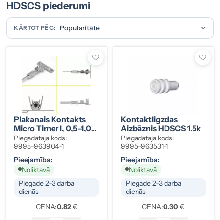
HDSCS piederumi
KĀRTOT PĒC:
Plakanais Kontakts
Kontaktligzdas
Micro Timer I, 0,5–1,0
Aizbāznis HDSCS 1.5k
Mm² 63904-1
Piegādātāja kods:
Piegādātāja kods:
9995-963904-1
9995-963531-1
Pieejamība:
Pieejamība:
Noliktavā
Noliktavā
Piegāde 2-3 darba
Piegāde 2-3 darba
dienās
dienās
CENA:
0.82
€
CENA:
0.30
€