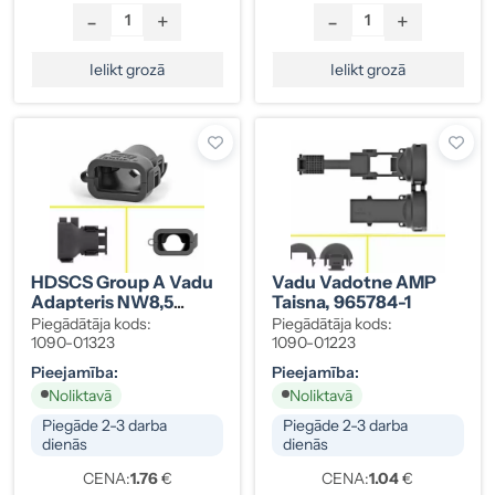
-
+
-
+
Ielikt grozā
Ielikt grozā
HDSCS Group A Vadu
Vadu Vadotne AMP
Adapteris NW8,5
Taisna, 965784-1
Taisns
Piegādātāja kods:
Piegādātāja kods:
1090-01323
1090-01223
Pieejamība:
Pieejamība:
Noliktavā
Noliktavā
Piegāde 2-3 darba
Piegāde 2-3 darba
dienās
dienās
CENA:
1.76
€
CENA:
1.04
€