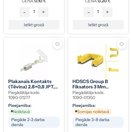
CENA:
0.10
€
CENA:
0.20
€
-
+
-
+
Ielikt grozā
Ielikt grozā
Plakanais Kontakts
HDSCS Group B
(tēviņa) 2.8×0,8 JPT,
Fiksators 3 Mm
0,5–1,0 Mm² 1962915-1
Panelim, Dzeltens
Piegādātāja kods:
Piegādātāja kods:
1090-01277
1090-01350
Pieejamība:
Pieejamība:
Noliktavā
Somijas noliktavā
Piegāde 2-3 darba
Piegāde 3-8 darba
dienās
dienās