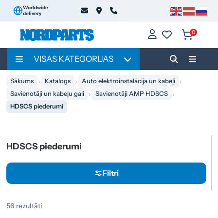
Worldwide
delivery
0
VISAS KATEGORIJAS
Sākums
Katalogs
Auto elektroinstalācija un kabeļi
Savienotāji un kabeļu gali
Savienotāji AMP HDSCS
HDSCS piederumi
HDSCS piederumi
Filtri
56 rezultāti