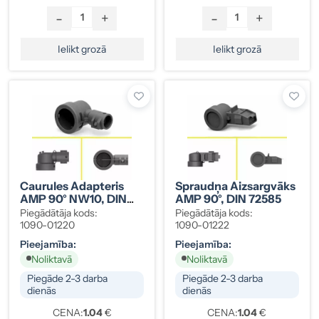
-
+
-
+
Ielikt grozā
Ielikt grozā
Caurules Adapteris
Spraudņa Aizsargvāks
AMP 90° NW10, DIN
AMP 90°, DIN 72585
72585
Piegādātāja kods:
Piegādātāja kods:
1090-01220
1090-01222
Pieejamība:
Pieejamība:
Noliktavā
Noliktavā
Piegāde 2-3 darba
Piegāde 2-3 darba
dienās
dienās
CENA:
1.04
€
CENA:
1.04
€