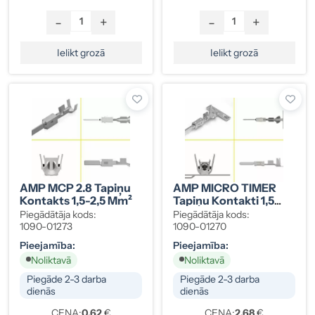
-
+
-
+
Ielikt grozā
Ielikt grozā
AMP MCP 2.8 Tapiņu
AMP MICRO TIMER
Kontakts 1,5-2,5 Mm²
Tapiņu Kontakti 1,5
Mm² (10 Gab.),
Piegādātāja kods:
Piegādātāja kods:
1703278-2
1090-01273
1090-01270
Pieejamība:
Pieejamība:
Noliktavā
Noliktavā
Piegāde 2-3 darba
Piegāde 2-3 darba
dienās
dienās
CENA:
0.62
€
CENA:
2.68
€