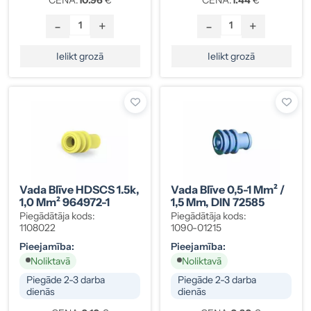
-
+
-
+
Ielikt grozā
Ielikt grozā
Vada Blīve HDSCS 1.5k,
Vada Blīve 0,5-1 Mm² /
1,0 Mm² 964972-1
1,5 Mm, DIN 72585
Piegādātāja kods:
Piegādātāja kods:
1108022
1090-01215
Pieejamība:
Pieejamība:
Noliktavā
Noliktavā
Piegāde 2-3 darba
Piegāde 2-3 darba
dienās
dienās