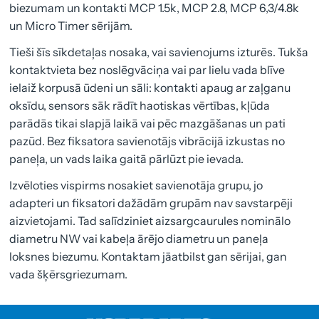
biezumam un kontakti MCP 1.5k, MCP 2.8, MCP 6,3/4.8k
un Micro Timer sērijām.
Tieši šīs sīkdetaļas nosaka, vai savienojums izturēs. Tukša
kontaktvieta bez noslēgvāciņa vai par lielu vada blīve
ielaiž korpusā ūdeni un sāli: kontakti apaug ar zaļganu
oksīdu, sensors sāk rādīt haotiskas vērtības, kļūda
parādās tikai slapjā laikā vai pēc mazgāšanas un pati
pazūd. Bez fiksatora savienotājs vibrācijā izkustas no
paneļa, un vads laika gaitā pārlūzt pie ievada.
Izvēloties vispirms nosakiet savienotāja grupu, jo
adapteri un fiksatori dažādām grupām nav savstarpēji
aizvietojami. Tad salīdziniet aizsargcaurules nominālo
diametru NW vai kabeļa ārējo diametru un paneļa
loksnes biezumu. Kontaktam jāatbilst gan sērijai, gan
vada šķērsgriezumam.