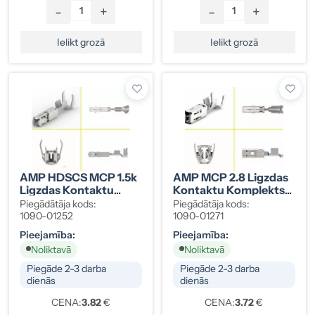
-
+
-
+
Ielikt grozā
Ielikt grozā
AMP HDSCS MCP 1.5k
AMP MCP 2.8 Ligzdas
Ligzdas Kontaktu
Kontaktu Komplekts
Komplekts 0,5-1 Mm²
0,5-1 Mm² (10 Gab.), 1-
Piegādātāja kods:
Piegādātāja kods:
(10 Gab.), 1241380-1
968855-1
1090-01252
1090-01271
Pieejamība:
Pieejamība:
Noliktavā
Noliktavā
Piegāde 2-3 darba
Piegāde 2-3 darba
dienās
dienās
CENA:
3.82
€
CENA:
3.72
€