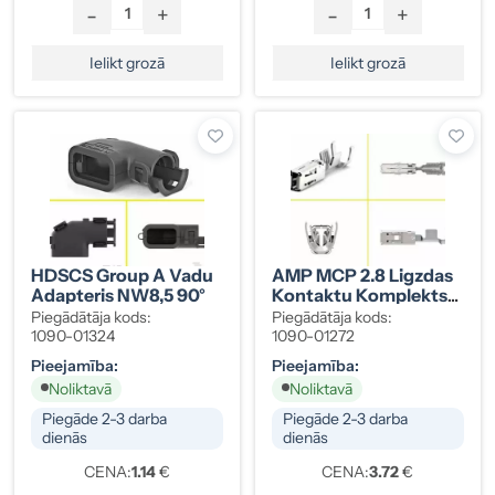
-
+
-
+
Ielikt grozā
Ielikt grozā
HDSCS Group A Vadu
AMP MCP 2.8 Ligzdas
Adapteris NW8,5 90°
Kontaktu Komplekts
1,5-2,5 Mm² (10 Gab.),
Piegādātāja kods:
Piegādātāja kods:
1-968876-1
1090-01324
1090-01272
Pieejamība:
Pieejamība:
Noliktavā
Noliktavā
Piegāde 2-3 darba
Piegāde 2-3 darba
dienās
dienās
CENA:
1.14
€
CENA:
3.72
€