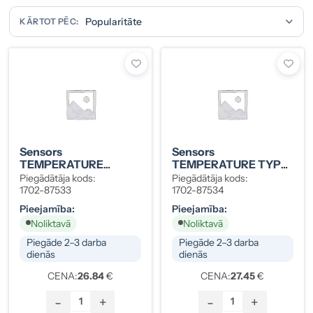
KĀRTOT PĒC:
Sensors
Sensors
TEMPERATURE
TEMPERATURE TYPE
QUA/PMP/VENUS GX
C 1702-87534
Piegādātāja kods:
Piegādātāja kods:
1702-87533
1702-87533
1702-87534
Pieejamība:
Pieejamība:
Noliktavā
Noliktavā
Piegāde 2–3 darba
Piegāde 2–3 darba
dienās
dienās
CENA:
26.84
€
CENA:
27.45
€
-
+
-
+