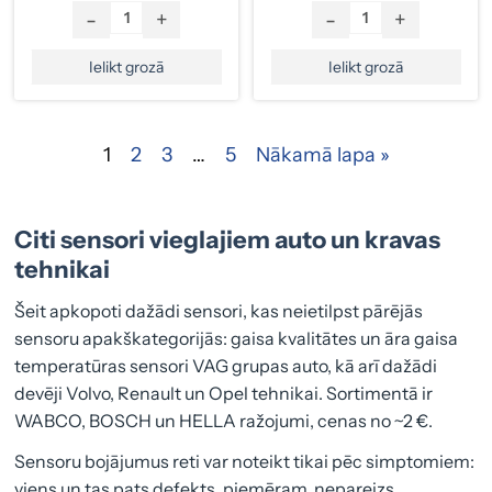
-
+
-
+
Ielikt grozā
Ielikt grozā
1
2
3
…
5
Nākamā lapa »
Citi sensori vieglajiem auto un kravas
tehnikai
Šeit apkopoti dažādi sensori, kas neietilpst pārējās
sensoru apakškategorijās: gaisa kvalitātes un āra gaisa
temperatūras sensori VAG grupas auto, kā arī dažādi
devēji Volvo, Renault un Opel tehnikai. Sortimentā ir
WABCO, BOSCH un HELLA ražojumi, cenas no ~2 €.
Sensoru bojājumus reti var noteikt tikai pēc simptomiem:
viens un tas pats defekts, piemēram, nepareizs