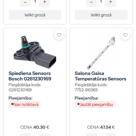
-
+
-
+
Ielikt grozā
Ielikt grozā
Spiediena Sensors
Salona Gaisa
Bosch 0261230169
Temperatūras Sensors
Piegādātāja kods:
Piegādātāja kods:
0261230169
7752-96365
Pieejamība:
Pieejamība:
Nav noliktavā
Jautāt pieejamību
CENA:
40.30
€
CENA:
47.54
€