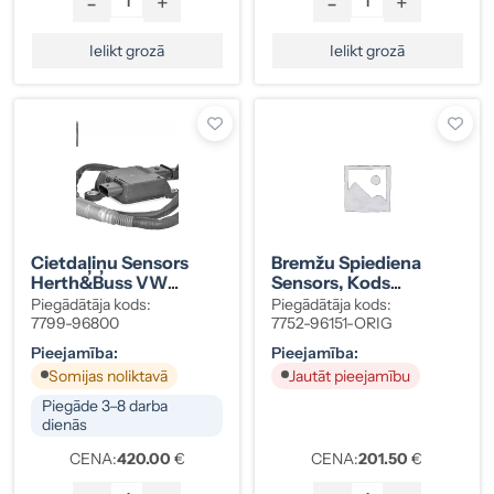
-
+
-
+
Ielikt grozā
Ielikt grozā
Cietdaļiņu Sensors
Bremžu Spiediena
Herth&Buss VW
Sensors, Kods
Crafter, MAN TGE
30793669
Piegādātāja kods:
Piegādātāja kods:
7799-96800
7752-96151-ORIG
Pieejamība:
Pieejamība:
Somijas noliktavā
Jautāt pieejamību
Piegāde 3–8 darba
dienās
CENA:
420.00
€
CENA:
201.50
€