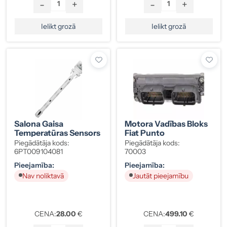
-
+
-
+
Ielikt grozā
Ielikt grozā
Salona Gaisa
Motora Vadības Bloks
Temperatūras Sensors
Fiat Punto
Piegādātāja kods:
Piegādātāja kods:
6PT009104081
70003
Pieejamība:
Pieejamība:
Nav noliktavā
Jautāt pieejamību
CENA:
28.00
€
CENA:
499.10
€