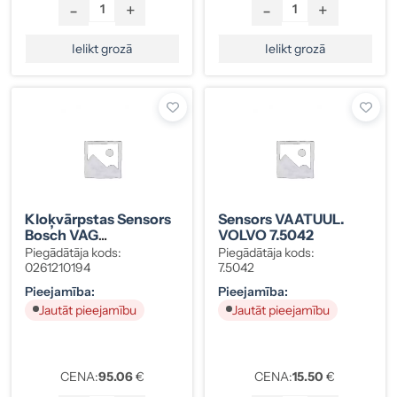
-
+
-
+
Ielikt grozā
Ielikt grozā
Kloķvārpstas Sensors
Sensors VAATUUL.
Bosch VAG
VOLVO 7.5042
0261210194
Piegādātāja kods:
Piegādātāja kods:
0261210194
7.5042
Pieejamība:
Pieejamība:
Jautāt pieejamību
Jautāt pieejamību
CENA:
95.06
€
CENA:
15.50
€