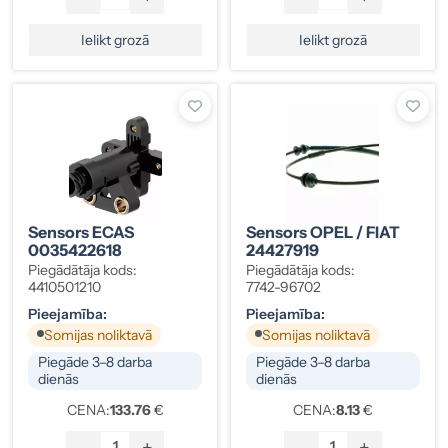
Ielikt grozā
Ielikt grozā
Sensors ECAS
Sensors OPEL / FIAT
0035422618
24427919
Piegādātāja kods:
Piegādātāja kods:
4410501210
7742-96702
Pieejamība:
Pieejamība:
Somijas noliktavā
Somijas noliktavā
Piegāde 3–8 darba
Piegāde 3–8 darba
dienās
dienās
CENA:
133.76
€
CENA:
8.13
€
-
+
-
+