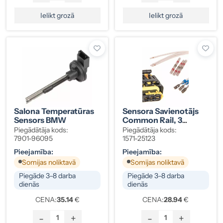
Ielikt grozā
Ielikt grozā
Salona Temperatūras
Sensora Savienotājs
Sensors BMW
Common Rail, 3
Spailes 71749542
Piegādātāja kods:
Piegādātāja kods:
7901-96095
1571-25123
Pieejamība:
Pieejamība:
Somijas noliktavā
Somijas noliktavā
Piegāde 3–8 darba
Piegāde 3–8 darba
dienās
dienās
CENA:
35.14
€
CENA:
28.94
€
-
+
-
+