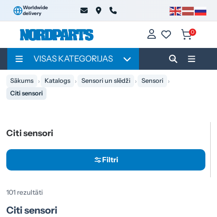
Worldwide
delivery
0
VISAS KATEGORIJAS
Sākums
Katalogs
Sensori un slēdži
Sensori
Citi sensori
Citi sensori
Filtri
101 rezultāti
Citi sensori