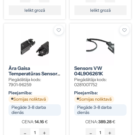
Ielikt grozā
Ielikt grozā
Āra Gaisa
Sensors VW
Temperatūras Sensors
04L906261K
VAG, Kods 6RD820535
Piegādātāja kods:
Piegādātāja kods:
7901-96259
0281007752
Pieejamība:
Pieejamība:
Somijas noliktavā
Somijas noliktavā
Piegāde 3–8 darba
Piegāde 3–8 darba
dienās
dienās
CENA:
14.16
€
CENA:
389.28
€
-
+
-
+