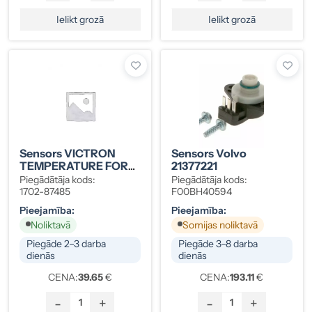
Ielikt grozā
Ielikt grozā
Sensors VICTRON
Sensors Volvo
TEMPERATURE FOR
21377221
BMV-702/712 1702-
Piegādātāja kods:
Piegādātāja kods:
87485
1702-87485
F00BH40594
Pieejamība:
Pieejamība:
Noliktavā
Somijas noliktavā
Piegāde 2–3 darba
Piegāde 3–8 darba
dienās
dienās
CENA:
39.65
€
CENA:
193.11
€
-
+
-
+