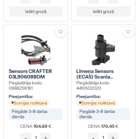
Ielikt grozā
Ielikt grozā
Sensors CRAFTER
Līmeņa Sensors
03L906088DM
(ECAS) Scania
1889797
Piegādātāja kods:
Piegādātāja kods:
0986259161
4410502020
Pieejamība:
Pieejamība:
Somijas noliktavā
Somijas noliktavā
Piegāde 3–8 darba
Piegāde 3–8 darba
dienās
dienās
CENA:
104.69
€
CENA:
170.45
€
-
+
-
+