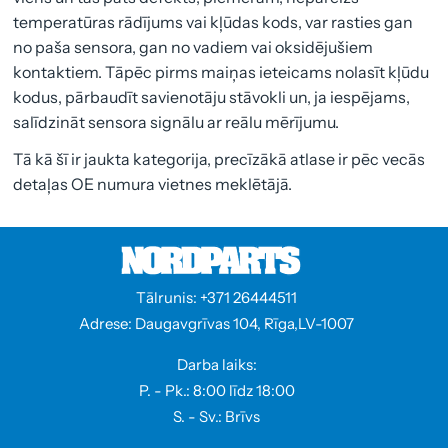
temperatūras rādījums vai kļūdas kods, var rasties gan
no paša sensora, gan no vadiem vai oksidējušiem
kontaktiem. Tāpēc pirms maiņas ieteicams nolasīt kļūdu
kodus, pārbaudīt savienotāju stāvokli un, ja iespējams,
salīdzināt sensora signālu ar reālu mērījumu.
Tā kā šī ir jaukta kategorija, precīzākā atlase ir pēc vecās
detaļas OE numura vietnes meklētājā.
Tālrunis: +371 26444511
Adrese: Daugavgrīvas 104, Rīga,LV-1007
Darba laiks:
P. - Pk.: 8:00 līdz 18:00
S. - Sv.: Brīvs