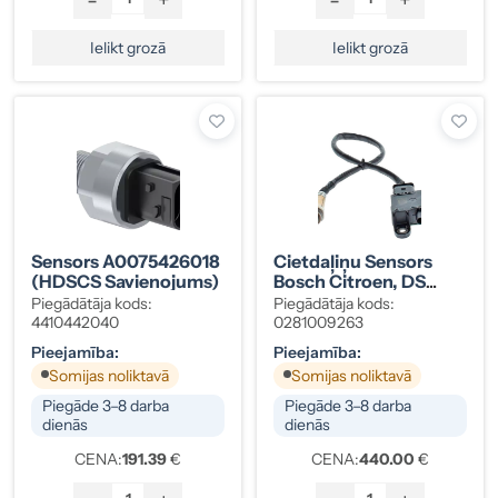
Ielikt grozā
Ielikt grozā
Sensors A0075426018
Cietdaļiņu Sensors
(HDSCS Savienojums)
Bosch Citroen, DS
0281009263
Piegādātāja kods:
Piegādātāja kods:
4410442040
0281009263
Pieejamība:
Pieejamība:
Somijas noliktavā
Somijas noliktavā
Piegāde 3–8 darba
Piegāde 3–8 darba
dienās
dienās
CENA:
191.39
€
CENA:
440.00
€