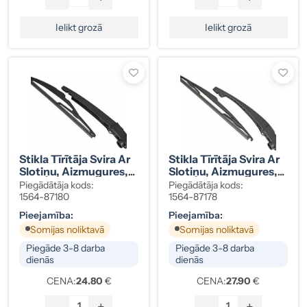
Ielikt grozā
Ielikt grozā
Stikla Tīrītāja Svira Ar
Stikla Tīrītāja Svira Ar
Slotiņu, Aizmugures,
Slotiņu, Aizmugures,
MB C, 2048200744
Renault Clio III,
Piegādātāja kods:
Piegādātāja kods:
287812906R
1564-87180
1564-87178
Pieejamība:
Pieejamība:
Somijas noliktavā
Somijas noliktavā
Piegāde 3-8 darba
Piegāde 3-8 darba
dienās
dienās
CENA:
24.80
€
CENA:
27.90
€
-
+
-
+