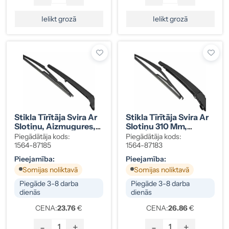
Ielikt grozā
Ielikt grozā
Stikla Tīrītāja Svira Ar
Stikla Tīrītāja Svira Ar
Slotiņu, Aizmugures,
Slotiņu 310 Mm,
Fiat Panda, 46835901
Aizmugures, Ford B/C-
Piegādātāja kods:
Piegādātāja kods:
Max, 1686898
1564-87185
1564-87183
Pieejamība:
Pieejamība:
Somijas noliktavā
Somijas noliktavā
Piegāde 3-8 darba
Piegāde 3-8 darba
dienās
dienās
CENA:
23.76
€
CENA:
26.86
€
-
+
-
+