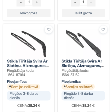
-
+
-
+
Ielikt grozā
Ielikt grozā
Stikla Tīrītāja Svira Ar
Stikla Tīrītāja Svira Ar
Slotiņu, Aizmugures,
Slotiņu, Aizmugures,
Nissan Note, 28781-
Toyota Auris, 85241-
Piegādātāja kods:
Piegādātāja kods:
1U600
02070
1564-87164
1564-87162
Pieejamība:
Pieejamība:
Somijas noliktavā
Somijas noliktavā
Piegāde 3-8 darba
Piegāde 3-8 darba
dienās
dienās
CENA:
38.24
€
CENA:
38.24
€