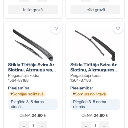
Ielikt grozā
Ielikt grozā
Stikla Tīrītāja Svira Ar
Stikla Tīrītāja Svira Ar
Slotiņu, Aizmugures,
Slotiņu, Aizmugures,
Seat, 5P0955427
Audi A3, 8V3955407
Piegādātāja kods:
Piegādātāja kods:
1564-87188
1564-87186
Pieejamība:
Pieejamība:
Somijas noliktavā
Somijas noliktavā
Piegāde 3-8 darba
Piegāde 3-8 darba
dienās
dienās
CENA:
24.80
€
CENA:
24.80
€
-
+
-
+