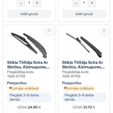
-
+
-
+
Ielikt grozā
Ielikt grozā
Stikla Tīrītāja Svira Ar
Stikla Tīrītāja Svira Ar
Slotiņu, Aizmugures,
Slotiņu, Aizmugures,
MB W246, W242,
Golf VII, Polo,
Piegādātāja kods:
Piegādātāja kods:
2468201044
5K6955427A
1564-87158
1564-87156
Pieejamība:
Pieejamība:
Somijas noliktavā
Somijas noliktavā
Piegāde 3-8 darba
Piegāde 3-8 darba
dienās
dienās
CENA:
24.80
€
CENA:
21.70
€