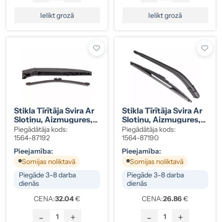
Ielikt grozā
Ielikt grozā
Stikla Tīrītāja Svira Ar
Stikla Tīrītāja Svira Ar
Slotiņu, Aizmugures,
Slotiņu, Aizmugures,
Renault, 287816193R
Volvo XC60, 30747762
Piegādātāja kods:
Piegādātāja kods:
1564-87192
1564-87190
Pieejamība:
Pieejamība:
Somijas noliktavā
Somijas noliktavā
Piegāde 3-8 darba
Piegāde 3-8 darba
dienās
dienās
CENA:
32.04
€
CENA:
26.86
€
-
+
-
+