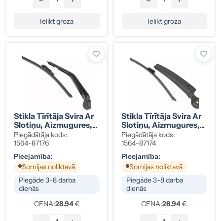
Ielikt grozā
Ielikt grozā
Stikla Tīrītāja Svira Ar
Stikla Tīrītāja Svira Ar
Slotiņu, Aizmugures,
Slotiņu, Aizmugures,
Kreisais, Mini,
VW Touareg,
Piegādātāja kods:
Piegādātāja kods:
61620036625
7L6955425
1564-87176
1564-87174
Pieejamība:
Pieejamība:
Somijas noliktavā
Somijas noliktavā
Piegāde 3-8 darba
Piegāde 3-8 darba
dienās
dienās
CENA:
28.94
€
CENA:
28.94
€