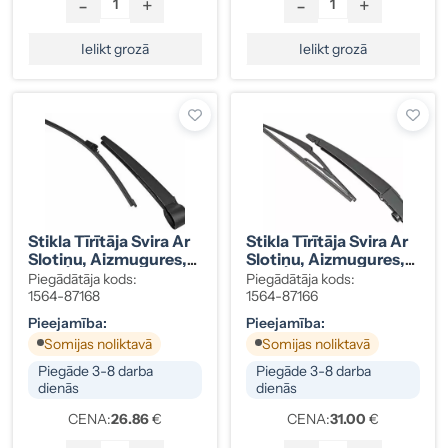
-
+
-
+
Ielikt grozā
Ielikt grozā
Stikla Tīrītāja Svira Ar
Stikla Tīrītāja Svira Ar
Slotiņu, Aizmugures,
Slotiņu, Aizmugures,
Golf, Polo,
Qashqai II, 28781-
Piegādātāja kods:
Piegādātāja kods:
6Q6955425A
4EA0A
1564-87168
1564-87166
Pieejamība:
Pieejamība:
Somijas noliktavā
Somijas noliktavā
Piegāde 3-8 darba
Piegāde 3-8 darba
dienās
dienās
CENA:
26.86
€
CENA:
31.00
€