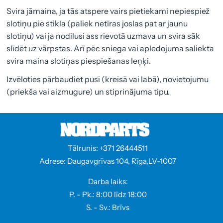
Svira jāmaina, ja tās atspere vairs pietiekami nepiespiež
slotiņu pie stikla (paliek netīras joslas pat ar jaunu
slotiņu) vai ja nodilusi ass rievotā uzmava un svira sāk
slīdēt uz vārpstas. Arī pēc sniega vai apledojuma saliekta
svira maina slotiņas piespiešanas leņķi.
Izvēloties pārbaudiet pusi (kreisā vai labā), novietojumu
(priekša vai aizmugure) un stiprinājuma tipu.
Tālrunis: +371 26444511
Adrese: Daugavgrīvas 104, Rīga,LV-1007
Darba laiks:
P. - Pk.: 8:00 līdz 18:00
S. - Sv.: Brīvs