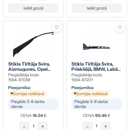
Ielikt grozā
Ielikt grozā
Stikla Tīrītāja Svira,
Stikla Tīrītāja Svira,
Aizmugures, Opel
Priekšējā, BMW, Labā,
Vectra B 90504980
Kods 61617035100
Piegādātāja kods:
Piegādātāja kods:
1564-87058
1564-87201
Pieejamība:
Pieejamība:
Somijas noliktavā
Somijas noliktavā
Piegāde 3-8 darba
Piegāde 3-8 darba
dienās
dienās
CENA:
16.54
€
CENA:
90.46
€
-
+
-
+