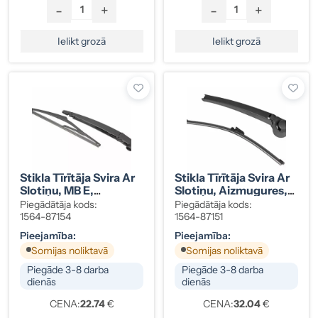
-
+
-
+
Ielikt grozā
Ielikt grozā
Stikla Tīrītāja Svira Ar
Stikla Tīrītāja Svira Ar
Slotiņu, MB E,
Slotiņu, Aizmugures,
2128201244
Golf, 1K9955427
Piegādātāja kods:
Piegādātāja kods:
1564-87154
1564-87151
Pieejamība:
Pieejamība:
Somijas noliktavā
Somijas noliktavā
Piegāde 3-8 darba
Piegāde 3-8 darba
dienās
dienās
CENA:
22.74
€
CENA:
32.04
€