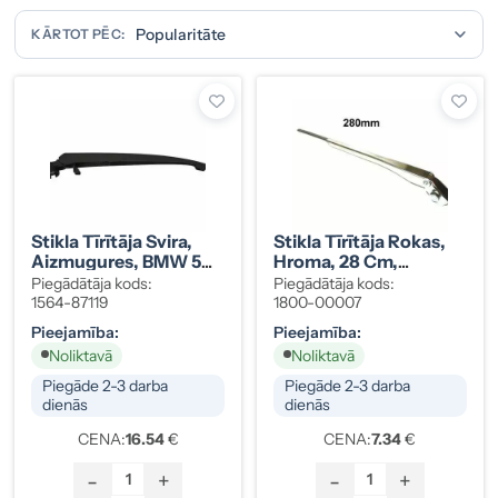
KĀRTOT PĒC:
Stikla Tīrītāja Svira,
Stikla Tīrītāja Rokas,
Aizmugures, BMW 5
Hroma, 28 Cm,
(E39) STW, 8221453
Vārpsta 6 Mm, Kods
Piegādātāja kods:
Piegādātāja kods:
1800-00007
1564-87119
1800-00007
Pieejamība:
Pieejamība:
Noliktavā
Noliktavā
Piegāde 2-3 darba
Piegāde 2-3 darba
dienās
dienās
CENA:
16.54
€
CENA:
7.34
€
-
+
-
+