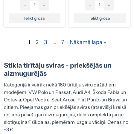
-
+
-
+
Ielikt grozā
Ielikt grozā
1
2
3
…
7
Nākamā lapa »
Stikla tīrītāju sviras - priekšējās un
aizmugurējās
Kategorijā ir vairāk nekā 160 tīrītāju sviru dažādiem
modeļiem: VW Polo un Passat, Audi A4, Škoda Fabia un
Octavia, Opel Vectra, Seat Arosa, Fiat Punto un Brava un
citiem. Pieejamas gan priekšējās sviras (atsevišķi kreisā
un labā puse), gan aizmugurējās, daļa komplektā jau ar
slotiņu; ir arī sīkdaļas, piemēram, uzgaļu vāciņi. Cenas no
~3 €.