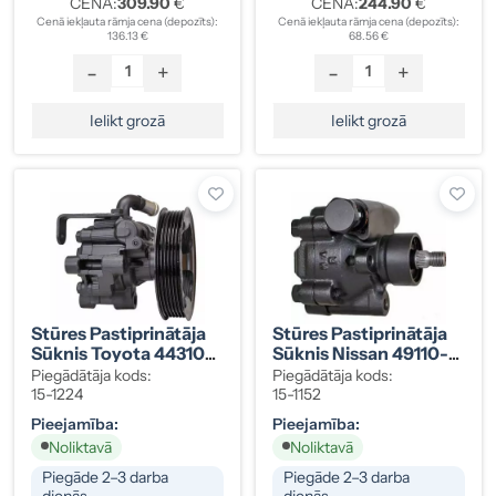
CENA:
309.90
€
CENA:
244.90
€
Cenā iekļauta rāmja cena (depozīts):
Cenā iekļauta rāmja cena (depozīts):
136.13 €
68.56 €
-
+
-
+
Ielikt grozā
Ielikt grozā
Stūres Pastiprinātāja
Stūres Pastiprinātāja
Sūknis Toyota 44310-
Sūknis Nissan 49110-
0F010
2S600
Piegādātāja kods:
Piegādātāja kods:
15-1224
15-1152
Pieejamība:
Pieejamība:
Noliktavā
Noliktavā
Piegāde 2–3 darba
Piegāde 2–3 darba
dienās
dienās