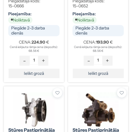
Lacetti, Nubira
Renault 491100071R
Piegādātāja kods:
Piegādātāja kods:
96834907
15-0666
15-0652
Pieejamība:
Pieejamība:
Noliktavā
Noliktavā
Piegāde 2–3 darba
Piegāde 2–3 darba
dienās
dienās
CENA:
224.90
€
CENA:
193.90
€
Cenā iekļauta rāmja cena (depozīts):
Cenā iekļauta rāmja cena (depozīts):
68.56 €
68.56 €
-
+
-
+
Ielikt grozā
Ielikt grozā
Stūres Pastiprinātāja
Stūres Pastiprinātāja