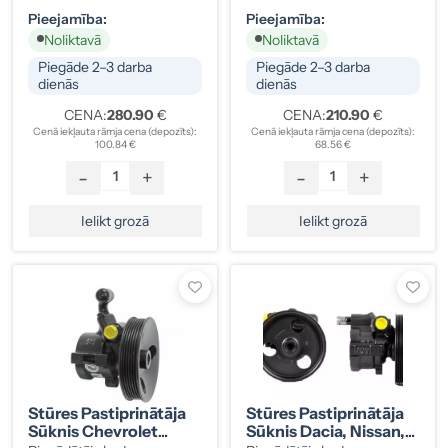
QVB500660
Pieejamība:
Pieejamība:
Noliktavā
Noliktavā
Piegāde 2–3 darba
Piegāde 2–3 darba
dienās
dienās
CENA:
280.90
€
CENA:
210.90
€
Cenā iekļauta rāmja cena (depozīts):
Cenā iekļauta rāmja cena (depozīts):
100.84 €
68.56 €
-
+
-
+
Ielikt grozā
Ielikt grozā
Stūres Pastiprinātāja
Stūres Pastiprinātāja
Sūknis Chevrolet
Sūknis Dacia, Nissan,