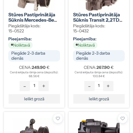
Stūres Pastiprinātāja
Stūres Pastiprinātāja
Sūknis Mercedes-Benz
Sūknis Transit 2,2TDCI
A0054668401
07- 1370733
Piegādātāja kods:
Piegādātāja kods:
15-0522
15-0432
Pieejamība:
Pieejamība:
Noliktavā
Noliktavā
Piegāde 2–3 darba
Piegāde 2–3 darba
dienās
dienās
CENA:
249.90
€
CENA:
267.90
€
Cenā iekļauta rāmja cena (depozīts):
Cenā iekļauta rāmja cena (depozīts):
68.56 €
100.84 €
-
+
-
+
Ielikt grozā
Ielikt grozā