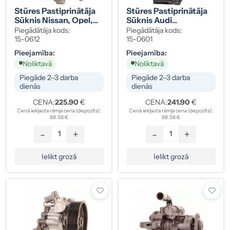
Stūres Pastiprinātāja
Stūres Pastiprinātāja
Sūknis Nissan, Opel,
Sūknis Audi
Renault 8200193992
8K0145154E
Piegādātāja kods:
Piegādātāja kods:
15-0612
15-0601
Pieejamība:
Pieejamība:
Noliktavā
Noliktavā
Piegāde 2–3 darba
Piegāde 2–3 darba
dienās
dienās
CENA:
225.90
€
CENA:
241.90
€
Cenā iekļauta rāmja cena (depozīts):
Cenā iekļauta rāmja cena (depozīts):
68.56 €
68.56 €
-
+
-
+
Ielikt grozā
Ielikt grozā