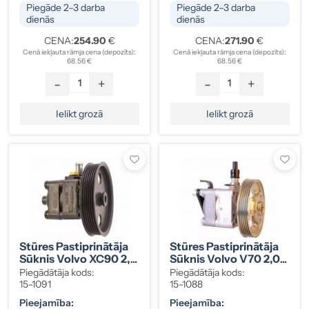
Piegāde 2–3 darba
Piegāde 2–3 darba
dienās
dienās
CENA:
254.90
€
CENA:
271.90
€
Cenā iekļauta rāmja cena (depozīts):
Cenā iekļauta rāmja cena (depozīts):
68.56 €
68.56 €
-
+
-
+
Ielikt grozā
Ielikt grozā
Stūres Pastiprinātāja
Stūres Pastiprinātāja
Sūknis Volvo XC90 2,4
Sūknis Volvo V70 2,0D
D5 02- 8251735
07- 31280320
Piegādātāja kods:
Piegādātāja kods:
15-1091
15-1088
Pieejamība:
Pieejamība: