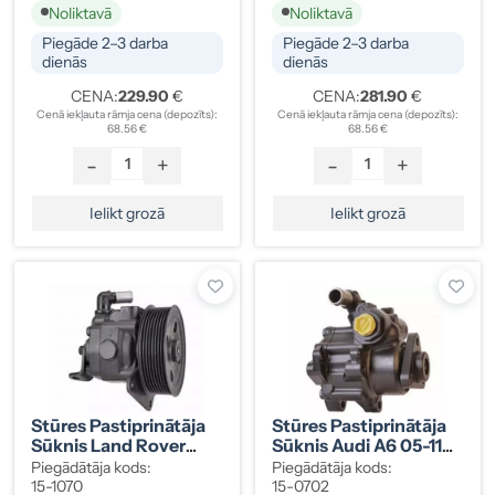
Noliktavā
Noliktavā
Piegāde 2–3 darba
Piegāde 2–3 darba
dienās
dienās
CENA:
229.90
€
CENA:
281.90
€
Cenā iekļauta rāmja cena (depozīts):
Cenā iekļauta rāmja cena (depozīts):
68.56 €
68.56 €
-
+
-
+
Ielikt grozā
Ielikt grozā
Stūres Pastiprinātāja
Stūres Pastiprinātāja
Sūknis Land Rover
Sūknis Audi A6 05-11
Discovery, Range
4F0145155A
Piegādātāja kods:
Piegādātāja kods:
Rover Sport
15-1070
15-0702