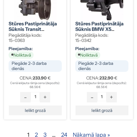
Stūres Pastiprinātāja
Stūres Pastiprinātāja
Sūknis Transit
Sūknis BMW X5
Connect 1332451
32411096434
Piegādātāja kods:
Piegādātāja kods:
15-0363
15-0342
Pieejamība:
Pieejamība:
Noliktavā
Noliktavā
Piegāde 2–3 darba
Piegāde 2–3 darba
dienās
dienās
CENA:
233.90
€
CENA:
232.90
€
Cenā iekļauta rāmja cena (depozīts):
Cenā iekļauta rāmja cena (depozīts):
68.56 €
68.56 €
-
+
-
+
Ielikt grozā
Ielikt grozā
1
2
3
…
24
Nākamā lapa »