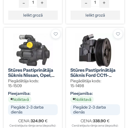
-
+
-
+
Ielikt grozā
Ielikt grozā
Stūres Pastiprinātāja
Stūres Pastiprinātāja
Sūknis Nissan, Opel,
Sūknis Ford CC11-
Renault 8200763524
3A696-BB
Piegādātāja kods:
Piegādātāja kods:
15-1509
15-1498
Pieejamība:
Pieejamība:
Noliktavā
Noliktavā
Piegāde 2–3 darba
Piegāde 2–3 darba
dienās
dienās
CENA:
324.90
€
CENA:
338.90
€
Cenā iekļauta rāmja cena (depozīts):
Cenā iekļauta rāmja cena (depozīts):