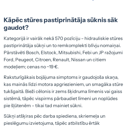
Kāpēc stūres pastiprinātāja sūknis sāk
gaudot?
Kategorijā ir vairāk nekā 570 pozīciju – hidrauliskie stūres
pastiprinātāja sūkņi un to remkomplekti blīvju nomaiņai.
Pārstāvēti Bosch, Elstock, Mitsubishi, Febi un JP ražojumi
Ford, Peugeot, Citroen, Renault, Nissan un citiem
modeļiem; cenas no ~19 €.
Raksturīgākais bojājuma simptoms ir gaudojoša skaņa,
kas mainās līdzi motora apgriezieniem, un smagāka stūre
tukšgaitā. Bieži cēlonis ir zems šķidruma līmenis vai gaiss
sistēmā, tāpēc vispirms pārbaudiet līmeni un noplūdes
pie šļūtenēm – tikai tad mainiet sūkni.
Sūkņi atšķiras pēc darba spiediena, skriemeļa un
pieslēgumu izvietojuma, tāpēc atbilstību ērtāk