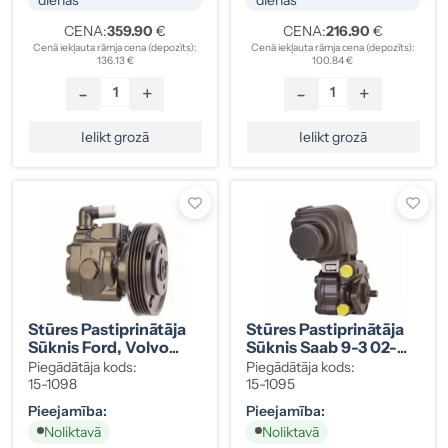
CENA:
359.90
€
CENA:
216.90
€
Cenā iekļauta rāmja cena (depozīts):
Cenā iekļauta rāmja cena (depozīts):
136.13 €
100.84 €
-
+
-
+
Ielikt grozā
Ielikt grozā
Stūres Pastiprinātāja
Stūres Pastiprinātāja
Sūknis Ford, Volvo
Sūknis Saab 9-3 02-
6G91-3A696-MB
12773869
Piegādātāja kods:
Piegādātāja kods:
15-1098
15-1095
Pieejamība:
Pieejamība:
Noliktavā
Noliktavā