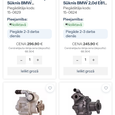
Sūknis BMW
Sūknis BMW 2,0d E81-
32414036428
E91 32414051133
Piegādātāja kods:
Piegādātāja kods:
15-0629
15-0624
Pieejamība:
Pieejamība:
Noliktavā
Noliktavā
Piegāde 2–3 darba
Piegāde 2–3 darba
dienās
dienās
CENA:
296.90
€
CENA:
245.90
€
Cenā iekļauta rāmja cena (depozīts):
Cenā iekļauta rāmja cena (depozīts):
68.56 €
68.56 €
-
+
-
+
Ielikt grozā
Ielikt grozā