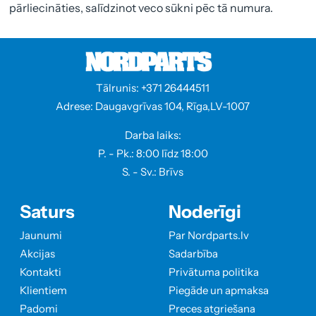
pārliecināties, salīdzinot veco sūkni pēc tā numura.
Tālrunis: +371 26444511
Adrese: Daugavgrīvas 104, Rīga,LV-1007
Darba laiks:
P. - Pk.: 8:00 līdz 18:00
S. - Sv.: Brīvs
Saturs
Noderīgi
Jaunumi
Par Nordparts.lv
Akcijas
Sadarbība
Kontakti
Privātuma politika
Klientiem
Piegāde un apmaksa
Padomi
Preces atgriešana