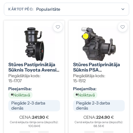
KĀRTOT PĒC:
Stūres Pastiprinātāja
Stūres Pastiprinātāja
Sūknis Toyota Avensis
Sūknis PSA
44310-05120
7700875707
Piegādātāja kods:
Piegādātāja kods:
15-1707
15-1512
Pieejamība:
Pieejamība:
Noliktavā
Noliktavā
Piegāde 2–3 darba
Piegāde 2–3 darba
dienās
dienās
CENA:
241.90
€
CENA:
224.90
€
Cenā iekļauta rāmja cena (depozīts):
Cenā iekļauta rāmja cena (depozīts):
100.84 €
68.56 €