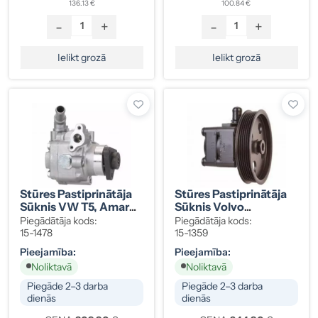
136.13 €
100.84 €
-
+
-
+
Ielikt grozā
Ielikt grozā
Stūres Pastiprinātāja
Stūres Pastiprinātāja
Sūknis VW T5, Amarok
Sūknis Volvo
2,0 TDI 09-
S60/S80/V70 8251957
Piegādātāja kods:
Piegādātāja kods:
7E0422154D
15-1478
15-1359
Pieejamība:
Pieejamība:
Noliktavā
Noliktavā
Piegāde 2–3 darba
Piegāde 2–3 darba
dienās
dienās