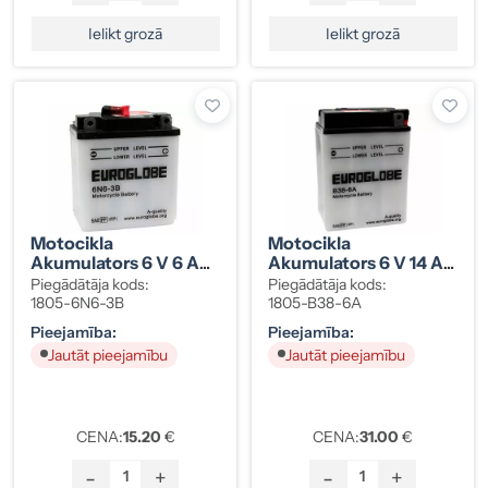
Ielikt grozā
Ielikt grozā
Motocikla
Motocikla
Akumulators 6 V 6 Ah
Akumulators 6 V 14 Ah
99×57×112/122 Mm -/+
119×83×161 Mm -/+
Piegādātāja kods:
Piegādātāja kods:
1805-6N6-3B
1805-B38-6A
Pieejamība:
Pieejamība:
Jautāt pieejamību
Jautāt pieejamību
CENA:
15.20
€
CENA:
31.00
€
-
+
-
+