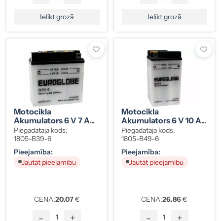
Ielikt grozā
Ielikt grozā
Motocikla
Motocikla
Akumulators 6 V 7 Ah
Akumulators 6 V 10 Ah
126×48×127 Mm -/+
91×83×162 Mm +/-
Piegādātāja kods:
Piegādātāja kods:
1805-B39-6
1805-B49-6
Pieejamība:
Pieejamība:
Jautāt pieejamību
Jautāt pieejamību
CENA:
20.07
€
CENA:
26.86
€
-
+
-
+