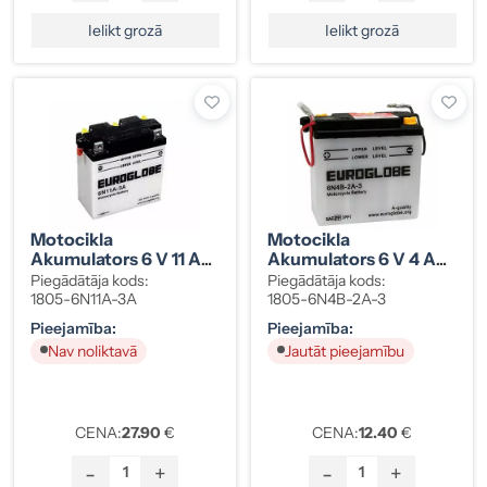
Ielikt grozā
Ielikt grozā
Motocikla
Motocikla
Akumulators 6 V 11 Ah
Akumulators 6 V 4 Ah
123×61×137 Mm -/+
102×48×98 Mm +/-
Piegādātāja kods:
Piegādātāja kods:
1805-6N11A-3A
1805-6N4B-2A-3
Pieejamība:
Pieejamība:
Nav noliktavā
Jautāt pieejamību
CENA:
27.90
€
CENA:
12.40
€
-
+
-
+