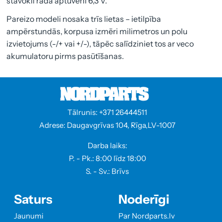
stāvoklī rāda aptuveni 6,3 V.
Pareizo modeli nosaka trīs lietas – ietilpība
ampērstundās, korpusa izmēri milimetros un polu
izvietojums (-/+ vai +/-), tāpēc salīdziniet tos ar veco
akumulatoru pirms pasūtīšanas.
Tālrunis: +371 26444511
Adrese: Daugavgrīvas 104, Rīga,LV-1007
Darba laiks:
P. - Pk.: 8:00 līdz 18:00
S. - Sv.: Brīvs
Saturs
Noderīgi
Jaunumi
Par Nordparts.lv