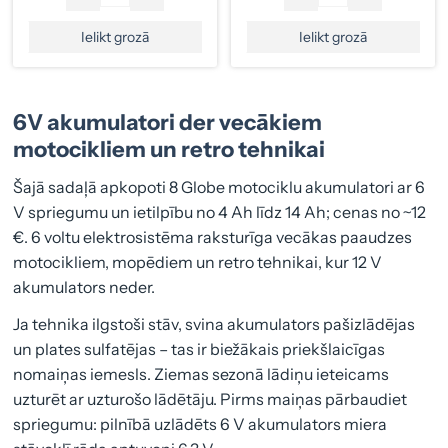
Ielikt grozā
Ielikt grozā
6V akumulatori der vecākiem
motocikliem un retro tehnikai
Šajā sadaļā apkopoti 8 Globe motociklu akumulatori ar 6
V spriegumu un ietilpību no 4 Ah līdz 14 Ah; cenas no ~12
€. 6 voltu elektrosistēma raksturīga vecākas paaudzes
motocikliem, mopēdiem un retro tehnikai, kur 12 V
akumulators neder.
Ja tehnika ilgstoši stāv, svina akumulators pašizlādējas
un plates sulfatējas – tas ir biežākais priekšlaicīgas
nomaiņas iemesls. Ziemas sezonā lādiņu ieteicams
uzturēt ar uzturošo lādētāju. Pirms maiņas pārbaudiet
spriegumu: pilnībā uzlādēts 6 V akumulators miera