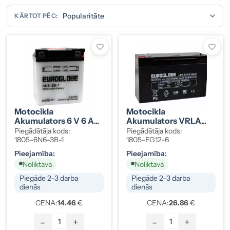
KĀRTOT PĒC:
Motocikla
Motocikla
Akumulators 6 V 6 Ah
Akumulators VRLA
99×57-121 Mm -/+
AGM 12 V 6,5 Ah
Piegādātāja kods:
Piegādātāja kods:
151×65×94 Mm
1805-6N6-3B-1
1805-EG12-6
Pieejamība:
Pieejamība:
Noliktavā
Noliktavā
Piegāde 2–3 darba
Piegāde 2–3 darba
dienās
dienās
CENA:
14.46
€
CENA:
26.86
€
-
+
-
+