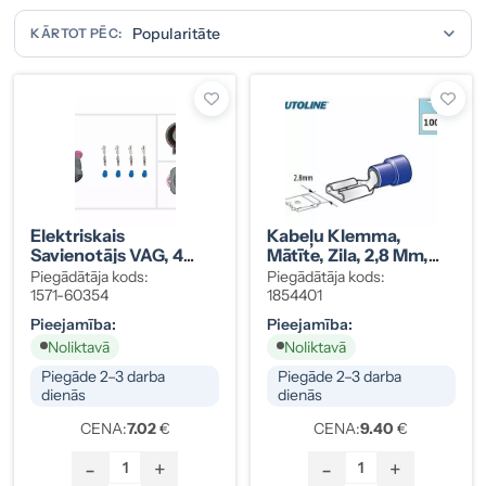
KĀRTOT PĒC:
Elektriskais
Kabeļu Klemma,
Savienotājs VAG, 4
Mātīte, Zila, 2,8 Mm,
Kontaktu, 1 Gab (1571-
100 Gab.
Piegādātāja kods:
Piegādātāja kods:
60354)
1571-60354
1854401
Pieejamība:
Pieejamība:
Noliktavā
Noliktavā
Piegāde 2–3 darba
Piegāde 2–3 darba
dienās
dienās
CENA:
7.02
€
CENA:
9.40
€
-
+
-
+