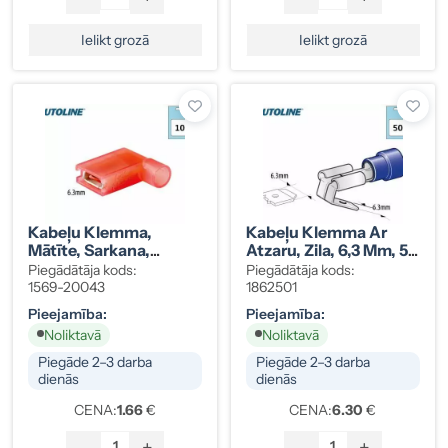
Ielikt grozā
Ielikt grozā
Kabeļu Klemma,
Kabeļu Klemma Ar
Mātīte, Sarkana,
Atzaru, Zila, 6,3 Mm, 50
Izolēta, 6,3 Mm, 10
Gab.
Piegādātāja kods:
Piegādātāja kods:
Gab.
1569-20043
1862501
Pieejamība:
Pieejamība:
Noliktavā
Noliktavā
Piegāde 2–3 darba
Piegāde 2–3 darba
dienās
dienās
CENA:
1.66
€
CENA:
6.30
€
-
+
-
+