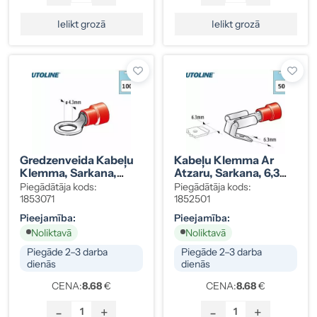
Ielikt grozā
Ielikt grozā
Gredzenveida Kabeļu
Kabeļu Klemma Ar
Klemma, Sarkana,
Atzaru, Sarkana, 6,3
Ø4,3 Mm (M4), 100
Mm, 50 Gab.
Piegādātāja kods:
Piegādātāja kods:
Gab.
1853071
1852501
Pieejamība:
Pieejamība:
Noliktavā
Noliktavā
Piegāde 2–3 darba
Piegāde 2–3 darba
dienās
dienās
CENA:
8.68
€
CENA:
8.68
€
-
+
-
+