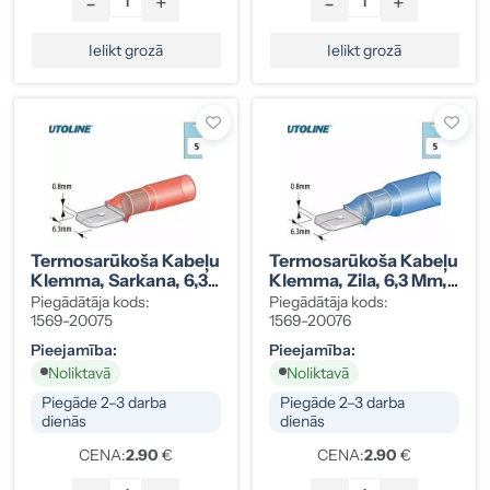
-
+
-
+
Ielikt grozā
Ielikt grozā
Termosarūkoša Kabeļu
Termosarūkoša Kabeļu
Klemma, Sarkana, 6,3
Klemma, Zila, 6,3 Mm,
Mm, 0,5–1,5 Mm², 5
1,5–2,5 Mm², 5 Gab.
Piegādātāja kods:
Piegādātāja kods:
Gab.
1569-20075
1569-20076
Pieejamība:
Pieejamība:
Noliktavā
Noliktavā
Piegāde 2–3 darba
Piegāde 2–3 darba
dienās
dienās
CENA:
2.90
€
CENA:
2.90
€