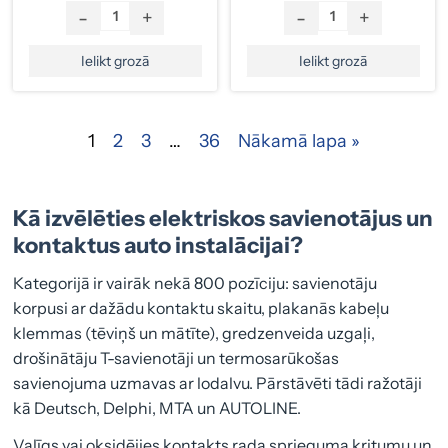
-
+
-
+
Ielikt grozā
Ielikt grozā
1
2
3
…
36
Nākamā lapa »
Kā izvēlēties elektriskos savienotājus un
kontaktus auto instalācijai?
Kategorijā ir vairāk nekā 800 pozīciju: savienotāju
korpusi ar dažādu kontaktu skaitu, plakanās kabeļu
klemmas (tēviņš un mātīte), gredzenveida uzgaļi,
drošinātāju T-savienotāji un termosarūkošas
savienojuma uzmavas ar lodalvu. Pārstāvēti tādi ražotāji
kā Deutsch, Delphi, MTA un AUTOLINE.
Vaļīgs vai oksidējies kontakts rada sprieguma kritumu un