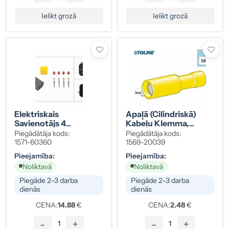
Ielikt grozā
Ielikt grozā
Elektriskais
Apaļā (cilindriskā)
Savienotājs 4
Kabeļu Klemma,
Kontaktu, 1 Gab (1571-
Mātīte, Dzeltena, 5
Piegādātāja kods:
Piegādātāja kods:
60360)
Mm, 10 Gab.
1571-60360
1569-20039
Pieejamība:
Pieejamība:
Noliktavā
Noliktavā
Piegāde 2–3 darba
Piegāde 2–3 darba
dienās
dienās
CENA:
14.88
€
CENA:
2.48
€
-
+
-
+