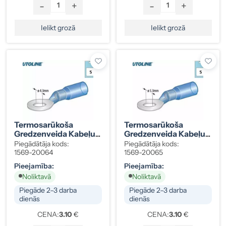
-
+
-
+
Ielikt grozā
Ielikt grozā
Termosarūkoša
Termosarūkoša
Gredzenveida Kabeļu
Gredzenveida Kabeļu
Klemma, Zila, Ø4,3 Mm
Klemma, Zila, Ø5,3 Mm
Piegādātāja kods:
Piegādātāja kods:
(M4), 1,5–2,5 Mm², 5
(M5), 1,5–2,5 Mm², 5
1569-20064
1569-20065
Gab.
Gab.
Pieejamība:
Pieejamība:
Noliktavā
Noliktavā
Piegāde 2–3 darba
Piegāde 2–3 darba
dienās
dienās
CENA:
3.10
€
CENA:
3.10
€