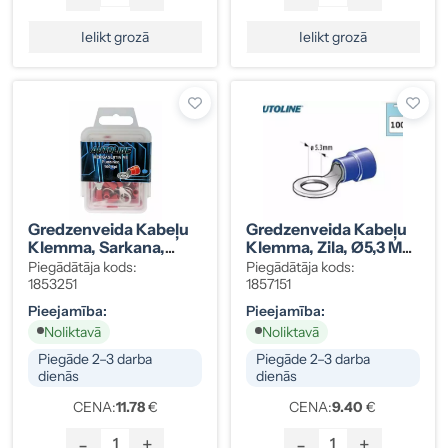
Ielikt grozā
Ielikt grozā
Gredzenveida Kabeļu
Gredzenveida Kabeļu
Klemma, Sarkana,
Klemma, Zila, Ø5,3 Mm
Ø8,4 Mm (M8), 100
(M5), 100 Gab.
Piegādātāja kods:
Piegādātāja kods:
Gab.
1853251
1857151
Pieejamība:
Pieejamība:
Noliktavā
Noliktavā
Piegāde 2–3 darba
Piegāde 2–3 darba
dienās
dienās
CENA:
11.78
€
CENA:
9.40
€
-
+
-
+