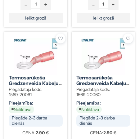
-
+
-
+
Ielikt grozā
Ielikt grozā
Termosarūkoša
Termosarūkoša
Gredzenveida Kabeļu
Gredzenveida Kabeļu
Klemma, Sarkana,
Klemma, Sarkana,
Piegādātāja kods:
Piegādātāja kods:
Ø5,3 Mm (M5), 0,5–1,5
Ø4,3 Mm (M4), 0,5–1,5
1569-20061
1569-20060
Mm², 5 Gab.
Mm², 5 Gab.
Pieejamība:
Pieejamība:
Noliktavā
Noliktavā
Piegāde 2–3 darba
Piegāde 2–3 darba
dienās
dienās
CENA:
2.90
€
CENA:
2.90
€