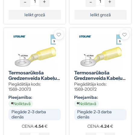
-
+
-
+
Ielikt grozā
Ielikt grozā
Termosarūkoša
Termosarūkoša
Gredzenveida Kabeļu
Gredzenveida Kabeļu
Klemma, Dzeltena,
Klemma, Dzeltena,
Piegādātāja kods:
Piegādātāja kods:
Ø8,4 Mm (M8), 3,0–6,0
Ø6,4 Mm (M6), 3,0–6,0
1569-20073
1569-20072
Mm², 5 Gab.
Mm², 5 Gab.
Pieejamība:
Pieejamība:
Noliktavā
Noliktavā
Piegāde 2–3 darba
Piegāde 2–3 darba
dienās
dienās
CENA:
4.54
€
CENA:
4.24
€