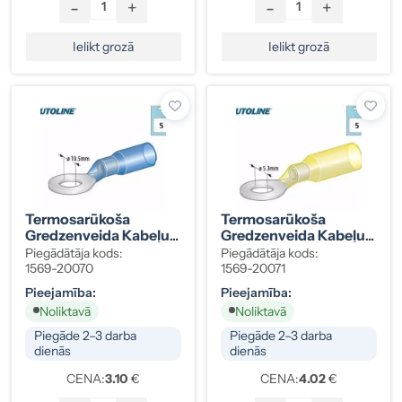
-
+
-
+
Ielikt grozā
Ielikt grozā
Termosarūkoša
Termosarūkoša
Gredzenveida Kabeļu
Gredzenveida Kabeļu
Klemma, Zila, Ø10,5
Klemma, Dzeltena,
Piegādātāja kods:
Piegādātāja kods:
Mm (M10), 1,5–2,5
Ø5,3 Mm (M5), 3,0–6,0
1569-20070
1569-20071
Mm², 5 Gab.
Mm², 5 Gab.
Pieejamība:
Pieejamība:
Noliktavā
Noliktavā
Piegāde 2–3 darba
Piegāde 2–3 darba
dienās
dienās
CENA:
3.10
€
CENA:
4.02
€