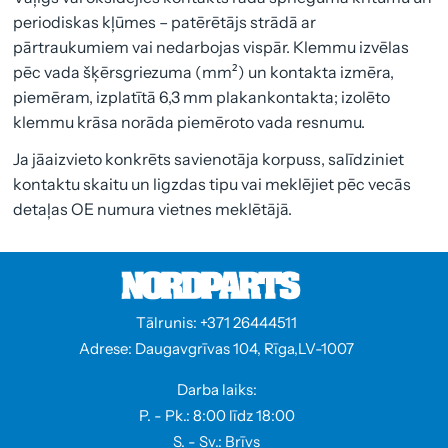
periodiskas kļūmes – patērētājs strādā ar
pārtraukumiem vai nedarbojas vispār. Klemmu izvēlas
pēc vada šķērsgriezuma (mm²) un kontakta izmēra,
piemēram, izplatītā 6,3 mm plakankontakta; izolēto
klemmu krāsa norāda piemēroto vada resnumu.
Ja jāaizvieto konkrēts savienotāja korpuss, salīdziniet
kontaktu skaitu un ligzdas tipu vai meklējiet pēc vecās
detaļas OE numura vietnes meklētājā.
Tālrunis: +371 26444511
Adrese: Daugavgrīvas 104, Rīga,LV-1007
Darba laiks:
P. - Pk.: 8:00 līdz 18:00
S. - Sv.: Brīvs