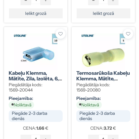
Ielikt grozā
Ielikt grozā
Kabeļu Klemma,
Termosarūkoša Kabeļu
Mātīte, Zila, Izolēta, 6,3
Klemma, Mātīte,
Mm, 10 Gab.
Dzeltena, 6,3 Mm, 4,0–
Piegādātāja kods:
Piegādātāja kods:
6,0 Mm², 5 Gab.
1569-20044
1569-20080
Pieejamība:
Pieejamība:
Noliktavā
Noliktavā
Piegāde 2–3 darba
Piegāde 2–3 darba
dienās
dienās
CENA:
1.66
€
CENA:
3.72
€