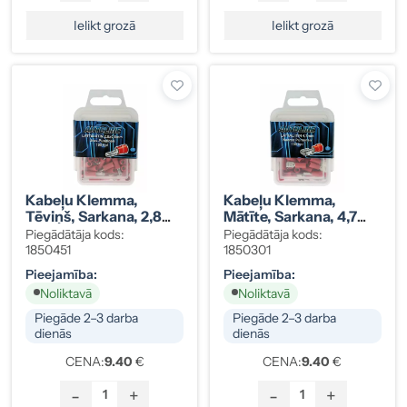
Ielikt grozā
Ielikt grozā
Kabeļu Klemma,
Kabeļu Klemma,
Tēviņš, Sarkana, 2,8
Mātīte, Sarkana, 4,7
Mm, 100 Gab.
Mm, 100 Gab.
Piegādātāja kods:
Piegādātāja kods:
1850451
1850301
Pieejamība:
Pieejamība:
Noliktavā
Noliktavā
Piegāde 2–3 darba
Piegāde 2–3 darba
dienās
dienās
CENA:
9.40
€
CENA:
9.40
€
-
+
-
+