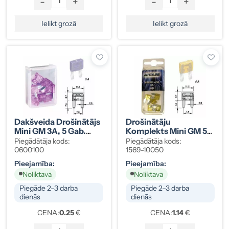
-
+
-
+
Ielikt grozā
Ielikt grozā
Dakšveida Drošinātājs
Drošinātāju
Mini GM 3A, 5 Gab.
Komplekts Mini GM 5A
Iepakojumā, 1569-
Oranžs, 5 Gab.
Piegādātāja kods:
Piegādātāja kods:
10030
0600100
1569-10050
Pieejamība:
Pieejamība:
Noliktavā
Noliktavā
Piegāde 2–3 darba
Piegāde 2–3 darba
dienās
dienās
CENA:
0.25
€
CENA:
1.14
€