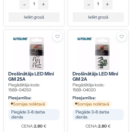
-
+
-
+
Ielikt grozā
Ielikt grozā
Drošinātājs LED Mini
Drošinātājs LED Mini
GM 25A
GM 2A
Piegādātāja kods:
Piegādātāja kods:
1569-04250
1569-04020
Pieejamība:
Pieejamība:
Somijas noliktavā
Somijas noliktavā
Piegāde 3–8 darba
Piegāde 3–8 darba
dienās
dienās
CENA:
2.80
€
CENA:
2.80
€