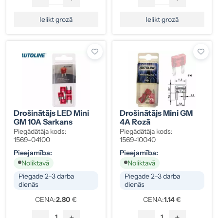
Ielikt grozā
Ielikt grozā
Drošinātājs LED Mini
Drošinātājs Mini GM
GM 10A Sarkans
4A Rozā
Piegādātāja kods:
Piegādātāja kods:
1569-04100
1569-10040
Pieejamība:
Pieejamība:
Noliktavā
Noliktavā
Piegāde 2–3 darba
Piegāde 2–3 darba
dienās
dienās
CENA:
2.80
€
CENA:
1.14
€
-
+
-
+