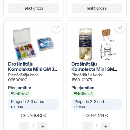
Ielikt grozā
Ielikt grozā
Drošinātāju
Drošinātāju
Komplekts Mini GM 3–
Komplekts Mini GM
35A, 100 Gab.
7,5A Brūns, 5 Gab.
Piegādātāja kods:
Piegādātāja kods:
06500100
1569-10075
Pieejamība:
Pieejamība:
Noliktavā
Noliktavā
Piegāde 2–3 darba
Piegāde 2–3 darba
dienās
dienās
CENA:
9.40
€
CENA:
1.14
€
-
+
-
+