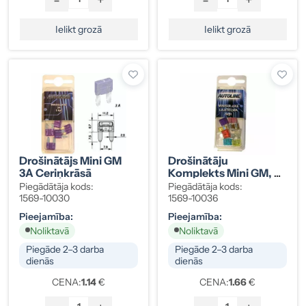
Ielikt grozā
Ielikt grozā
Drošinātājs Mini GM
Drošinātāju
3A Ceriņkrāsā
Komplekts Mini GM, 8
Gab.
Piegādātāja kods:
Piegādātāja kods:
1569-10030
1569-10036
Pieejamība:
Pieejamība:
Noliktavā
Noliktavā
Piegāde 2–3 darba
Piegāde 2–3 darba
dienās
dienās
CENA:
1.14
€
CENA:
1.66
€