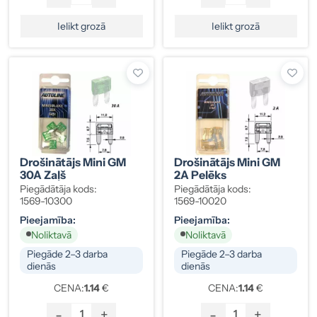
Ielikt grozā
Ielikt grozā
Drošinātājs Mini GM
Drošinātājs Mini GM
30A Zaļš
2A Pelēks
Piegādātāja kods:
Piegādātāja kods:
1569-10300
1569-10020
Pieejamība:
Pieejamība:
Noliktavā
Noliktavā
Piegāde 2–3 darba
Piegāde 2–3 darba
dienās
dienās
CENA:
1.14
€
CENA:
1.14
€
-
+
-
+