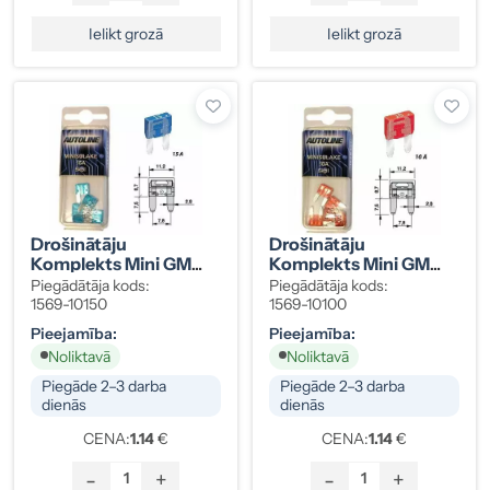
Ielikt grozā
Ielikt grozā
Drošinātāju
Drošinātāju
Komplekts Mini GM
Komplekts Mini GM
15A Zils, 5 Gab.
10A Sarkans, 5 Gab.
Piegādātāja kods:
Piegādātāja kods:
1569-10150
1569-10100
Pieejamība:
Pieejamība:
Noliktavā
Noliktavā
Piegāde 2–3 darba
Piegāde 2–3 darba
dienās
dienās
CENA:
1.14
€
CENA:
1.14
€
-
+
-
+