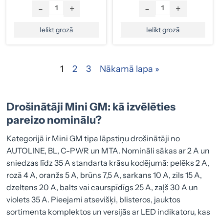
-
+
-
+
Ielikt grozā
Ielikt grozā
1
2
3
Nākamā lapa »
Drošinātāji Mini GM: kā izvēlēties
pareizo nominālu?
Kategorijā ir Mini GM tipa lāpstiņu drošinātāji no
AUTOLINE, BL, C-PWR un MTA. Nomināli sākas ar 2 A un
sniedzas līdz 35 A standarta krāsu kodējumā: pelēks 2 A,
rozā 4 A, oranžs 5 A, brūns 7,5 A, sarkans 10 A, zils 15 A,
dzeltens 20 A, balts vai caurspīdīgs 25 A, zaļš 30 A un
violets 35 A. Pieejami atsevišķi, blisteros, jauktos
sortimenta komplektos un versijās ar LED indikatoru, kas