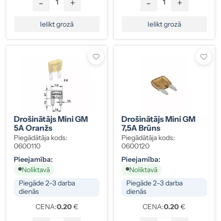
-
+
-
+
Ielikt grozā
Ielikt grozā
Drošinātājs Mini GM
Drošinātājs Mini GM
5A Oranžs
7,5A Brūns
Piegādātāja kods:
Piegādātāja kods:
0600110
0600120
Pieejamība:
Pieejamība:
Noliktavā
Noliktavā
Piegāde 2–3 darba
Piegāde 2–3 darba
dienās
dienās
CENA:
0.20
€
CENA:
0.20
€