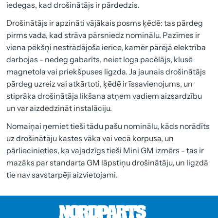
iedegas, kad drošinātājs ir pārdedzis.
Drošinātājs ir apzināti vājākais posms ķēdē: tas pārdeg
pirms vada, kad strāva pārsniedz nominālu. Pazīmes ir
viena pēkšņi nestrādājoša ierīce, kamēr pārējā elektrība
darbojas - nedeg gabarīts, neiet loga pacēlājs, klusē
magnetola vai priekšpuses ligzda. Ja jaunais drošinātājs
pārdeg uzreiz vai atkārtoti, ķēdē ir īssavienojums, un
stiprāka drošinātāja likšana atņem vadiem aizsardzību
un var aizdedzināt instalāciju.
Nomaiņai ņemiet tieši tādu pašu nominālu, kāds norādīts
uz drošinātāju kastes vāka vai vecā korpusa, un
pārliecinieties, ka vajadzīgs tieši Mini GM izmērs - tas ir
mazāks par standarta GM lāpstiņu drošinātāju, un ligzdā
tie nav savstarpēji aizvietojami.