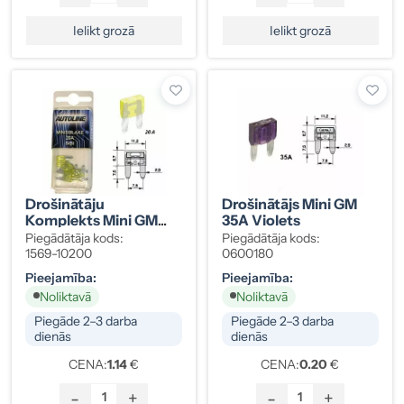
Ielikt grozā
Ielikt grozā
Drošinātāju
Drošinātājs Mini GM
Komplekts Mini GM
35A Violets
20A Dzeltens, 5 Gab.
Piegādātāja kods:
Piegādātāja kods:
1569-10200
0600180
Pieejamība:
Pieejamība:
Noliktavā
Noliktavā
Piegāde 2–3 darba
Piegāde 2–3 darba
dienās
dienās
CENA:
1.14
€
CENA:
0.20
€
-
+
-
+