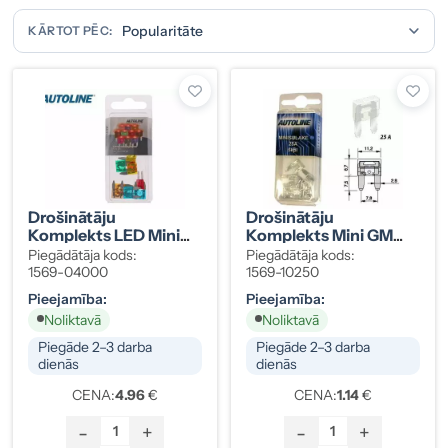
KĀRTOT PĒC:
Drošinātāju
Drošinātāju
Komplekts LED Mini
Komplekts Mini GM
GM, 10 Gab.
25A Balts, 5 Gab.
Piegādātāja kods:
Piegādātāja kods:
1569-04000
1569-10250
Pieejamība:
Pieejamība:
Noliktavā
Noliktavā
Piegāde 2–3 darba
Piegāde 2–3 darba
dienās
dienās
CENA:
4.96
€
CENA:
1.14
€
-
+
-
+