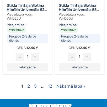
Stikla Tīrītāja Slotiņa
Stikla Tīrītāja Slotiņa
Hibrīda Universāla 525
Hibrīda Universāla 550
Mm
Mm
Piegādātāja kods:
Piegādātāja kods:
WH525U
WH550U
Pieejamība:
Pieejamība:
Noliktavā
Noliktavā
Piegāde 2–3 darba
Piegāde 2–3 darba
dienās
dienās
CENA:
12.40
€
CENA:
12.40
€
-
+
-
+
Ielikt grozā
Ielikt grozā
1
2
3
…
12
Nākamā lapa »