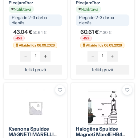
Pieejamība:
Pieejamība:
Noliktavā
Noliktavā
Piegāde 2–3 darba
Piegāde 2–3 darba
dienās
dienās
43.04 €
60.61 €
50.64 €
71.30 €
-15%
-15%
⏳ Atlaide līdz 06.09.2026
⏳ Atlaide līdz 06.09.2026
-
+
-
+
Ielikt grozā
Ielikt grozā
Ksenona Spuldze
Halogēna Spuldze
MAGNETI MARELLI
Magneti Marelli HB4