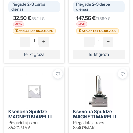
Piegāde 2–3 darba
Piegāde 2–3 darba
dienās
dienās
32.50 €
147.56 €
38.24 €
173.60 €
-15%
-15%
⏳ Atlaide līdz 06.09.2026
⏳ Atlaide līdz 06.09.2026
-
+
-
+
Ielikt grozā
Ielikt grozā
Ksenona Spuldze
Ksenona Spuldze
MAGNETI MARELLI
MAGNETI MARELLI
D1S (85402MAR)
D3S (85403MAR)
Piegādātāja kods:
Piegādātāja kods:
85402MAR
85403MAR