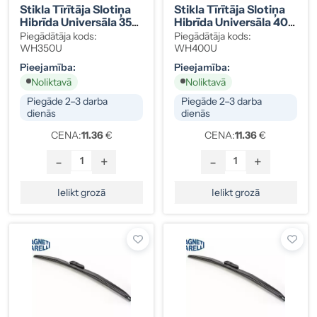
Stikla Tīrītāja Slotiņa
Stikla Tīrītāja Slotiņa
Hibrīda Universāla 350
Hibrīda Universāla 400
Mm
Mm
Piegādātāja kods:
Piegādātāja kods:
WH350U
WH400U
Pieejamība:
Pieejamība:
Noliktavā
Noliktavā
Piegāde 2–3 darba
Piegāde 2–3 darba
dienās
dienās
CENA:
11.36
€
CENA:
11.36
€
-
+
-
+
Ielikt grozā
Ielikt grozā