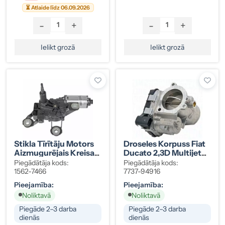
⏳ Atlaide līdz 06.09.2026
-
+
-
+
Ielikt grozā
Ielikt grozā
Stikla Tīrītāju Motors
Droseles Korpuss Fiat
Aizmugurējais Kreisais
Ducato 2,3D Multijet
Transit Connect
5801727743
Piegādātāja kods:
Piegādātāja kods:
02.06- 6T16-17404-
1562-7466
7737-94916
AB
Pieejamība:
Pieejamība:
Noliktavā
Noliktavā
Piegāde 2–3 darba
Piegāde 2–3 darba
dienās
dienās