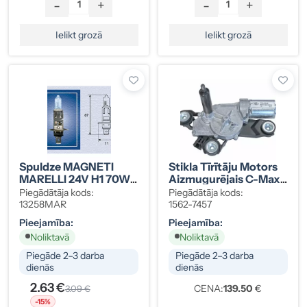
-
+
-
+
Ielikt grozā
Ielikt grozā
Spuldze MAGNETI
Stikla Tīrītāju Motors
MARELLI 24V H1 70W
Aizmugurējais C-Max
(13258MAR)
Focus Mondeo 3M51-
Piegādātāja kods:
Piegādātāja kods:
R17K441-AB
13258MAR
1562-7457
Pieejamība:
Pieejamība:
Noliktavā
Noliktavā
Piegāde 2–3 darba
Piegāde 2–3 darba
dienās
dienās
2.63 €
CENA:
139.50
€
3.09 €
-15%