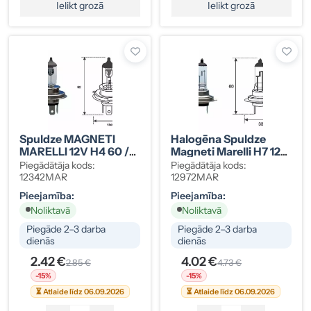
Ielikt grozā
Ielikt grozā
Spuldze MAGNETI
Halogēna Spuldze
MARELLI 12V H4 60 /
Magneti Marelli H7 12V
55W (12342MAR)
55W
Piegādātāja kods:
Piegādātāja kods:
12342MAR
12972MAR
Pieejamība:
Pieejamība:
Noliktavā
Noliktavā
Piegāde 2–3 darba
Piegāde 2–3 darba
dienās
dienās
2.42 €
4.02 €
2.85 €
4.73 €
-15%
-15%
⏳ Atlaide līdz 06.09.2026
⏳ Atlaide līdz 06.09.2026