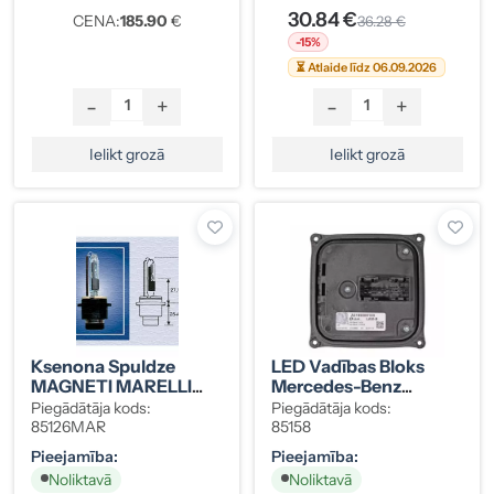
30.84 €
CENA:
185.90
€
36.28 €
-15%
⏳ Atlaide līdz 06.09.2026
-
+
-
+
Ielikt grozā
Ielikt grozā
Ksenona Spuldze
LED Vadības Bloks
MAGNETI MARELLI
Mercedes-Benz
D2R (85126MAR)
2189000002
Piegādātāja kods:
Piegādātāja kods:
85126MAR
85158
Pieejamība:
Pieejamība:
Noliktavā
Noliktavā