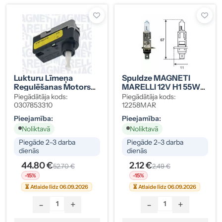
Lukturu Līmeņa
Spuldze MAGNETI
Regulēšanas Motors
MARELLI 12V H1 55W
Magneti Marelli Ford,
(12258MAR)
Piegādātāja kods:
Piegādātāja kods:
Volvo, PSA
0307853310
12258MAR
0307853310
Pieejamība:
Pieejamība:
Noliktavā
Noliktavā
Piegāde 2–3 darba
Piegāde 2–3 darba
dienās
dienās
44.80 €
2.12 €
52.70 €
2.49 €
-15%
-15%
⏳ Atlaide līdz 06.09.2026
⏳ Atlaide līdz 06.09.2026
-
+
-
+