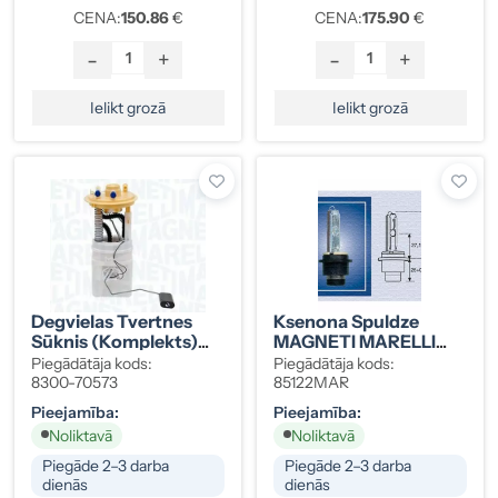
CENA:
150.86
€
CENA:
175.90
€
-
+
-
+
Ielikt grozā
Ielikt grozā
Degvielas Tvertnes
Ksenona Spuldze
Sūknis (komplekts)
MAGNETI MARELLI
Mitsubishi Colt Smart
D2S (85122MAR)
Piegādātāja kods:
Piegādātāja kods:
2.9 Bar MN135000
8300-70573
85122MAR
Pieejamība:
Pieejamība:
Noliktavā
Noliktavā
Piegāde 2–3 darba
Piegāde 2–3 darba
dienās
dienās