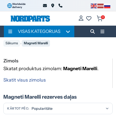
Worldwide
delivery
0
VISAS KATEGORIJAS
Sākums
Magneti Marelli
Zimols
Skatat produktus zimolam:
Magneti Marelli
.
Skatit visus zimolus
Magneti Marelli rezerves daļas
KĀRTOT PĒC: