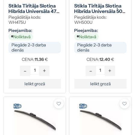
Stikla Tīrītāja Slotiņa
Stikla Tīrītāja Slotiņa
Hibrīda Universāla 475
Hibrīda Universāla 500
Mm
Mm
Piegādātāja kods:
Piegādātāja kods:
WH475U
WH500U
Pieejamība:
Pieejamība:
Noliktavā
Noliktavā
Piegāde 2–3 darba
Piegāde 2–3 darba
dienās
dienās
CENA:
11.36
€
CENA:
12.40
€
-
+
-
+
Ielikt grozā
Ielikt grozā