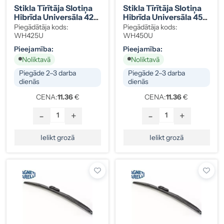
Stikla Tīrītāja Slotiņa
Stikla Tīrītāja Slotiņa
Hibrīda Universāla 425
Hibrīda Universāla 450
Mm
Mm
Piegādātāja kods:
Piegādātāja kods:
WH425U
WH450U
Pieejamība:
Pieejamība:
Noliktavā
Noliktavā
Piegāde 2–3 darba
Piegāde 2–3 darba
dienās
dienās
CENA:
11.36
€
CENA:
11.36
€
-
+
-
+
Ielikt grozā
Ielikt grozā