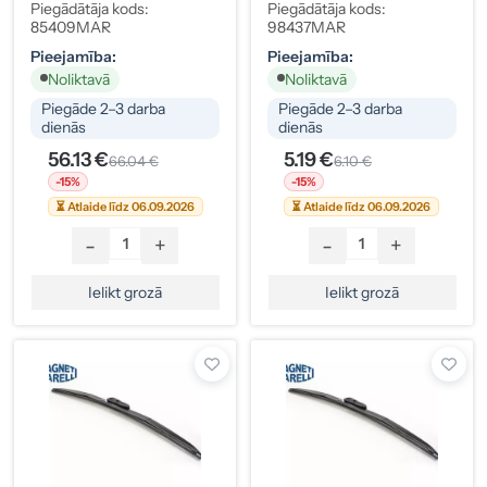
D1R 35W (85409MAR)
(9006) 12V
Piegādātāja kods:
Piegādātāja kods:
85409MAR
98437MAR
Pieejamība:
Pieejamība:
Noliktavā
Noliktavā
Piegāde 2–3 darba
Piegāde 2–3 darba
dienās
dienās
56.13 €
5.19 €
66.04 €
6.10 €
-15%
-15%
⏳ Atlaide līdz 06.09.2026
⏳ Atlaide līdz 06.09.2026
-
+
-
+
Ielikt grozā
Ielikt grozā